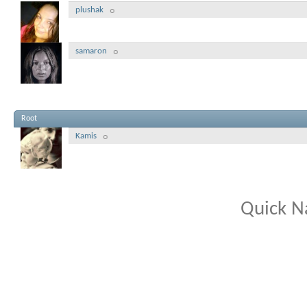
plushak
samaron
Root
Kamis
Quick N