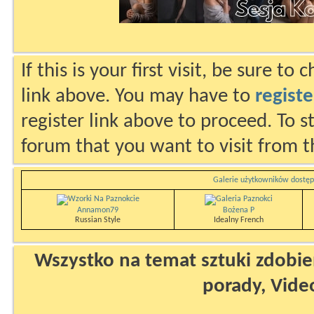
If this is your first visit, be sure to
link above. You may have to
registe
register link above to proceed. To s
forum that you want to visit from t
Galerie użytkowników dostęp
Annamon79
Bożena P
Russian Style
Idealny French
Wszystko na temat sztuki zdobien
porady, Vide