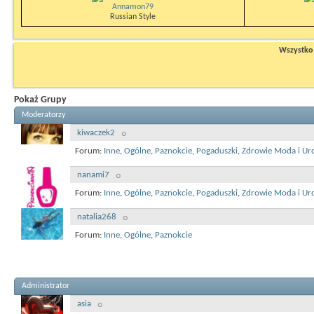
Annamon79
Russian Style
Wszystko n
Pokaż Grupy
Moderatorzy
kiwaczek2
Forum:
Inne
,
Ogólne
,
Paznokcie
,
Pogaduszki
,
Zdrowie Moda i Ur
nanami7
Forum:
Inne
,
Ogólne
,
Paznokcie
,
Pogaduszki
,
Zdrowie Moda i Ur
natalia268
Forum:
Inne
,
Ogólne
,
Paznokcie
Administrator
asia