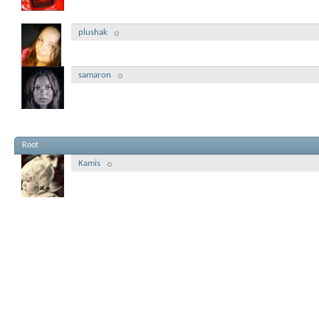
plushak
samaron
Root
Kamis