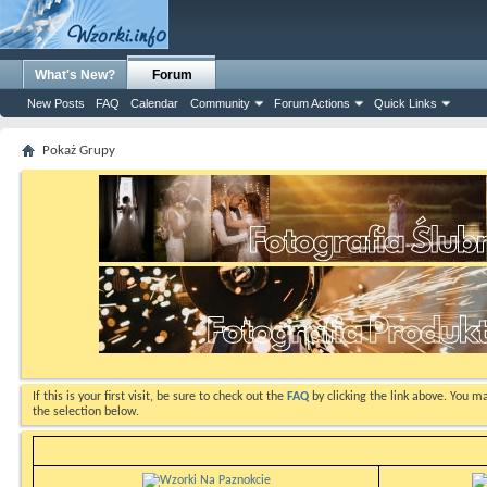
What's New?
Forum
New Posts
FAQ
Calendar
Community
Forum Actions
Quick Links
Pokaż Grupy
If this is your first visit, be sure to check out the
FAQ
by clicking the link above. You m
the selection below.