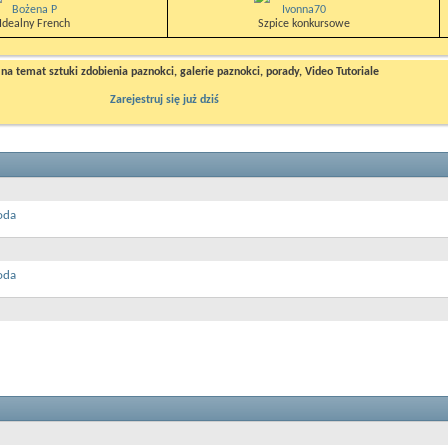
Bożena P
Ivonna70
Idealny French
Szpice konkursowe
a temat sztuki zdobienia paznokci, galerie paznokci, porady, Video Tutoriale
Zarejestruj się już dziś
oda
oda