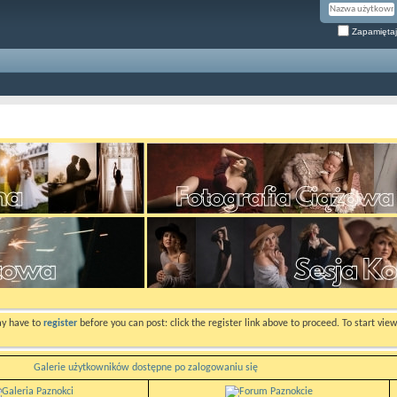
Zapamiętaj
ay have to
register
before you can post: click the register link above to proceed. To start vi
Galerie użytkowników dostępne po zalogowaniu się