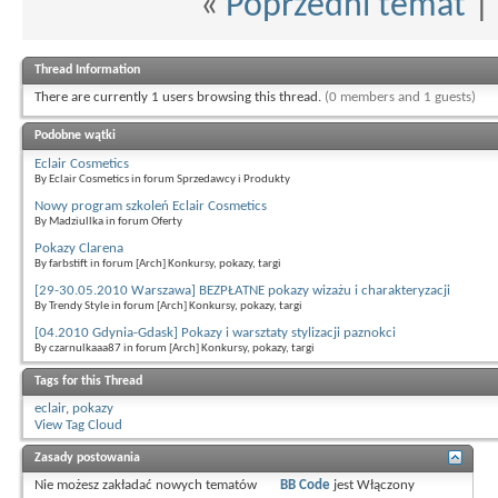
«
Poprzedni temat
|
Thread Information
There are currently 1 users browsing this thread.
(0 members and 1 guests)
Podobne wątki
Eclair Cosmetics
By Eclair Cosmetics in forum Sprzedawcy i Produkty
Nowy program szkoleń Eclair Cosmetics
By Madziullka in forum Oferty
Pokazy Clarena
By farbstift in forum [Arch] Konkursy, pokazy, targi
[29-30.05.2010 Warszawa] BEZPŁATNE pokazy wizażu i charakteryzacji
By Trendy Style in forum [Arch] Konkursy, pokazy, targi
[04.2010 Gdynia-Gdask] Pokazy i warsztaty stylizacji paznokci
By czarnulkaaa87 in forum [Arch] Konkursy, pokazy, targi
Tags for this Thread
eclair
,
pokazy
View Tag Cloud
Zasady postowania
Nie możesz
zakładać nowych tematów
BB Code
jest
Włączony