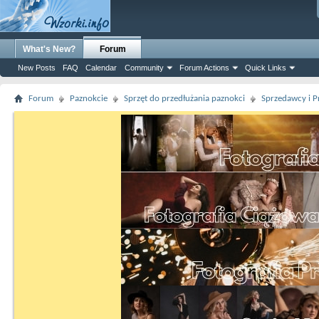
What's New?
Forum
New Posts
FAQ
Calendar
Community
Forum Actions
Quick Links
Forum
Paznokcie
Sprzęt do przedłużania paznokci
Sprzedawcy i P