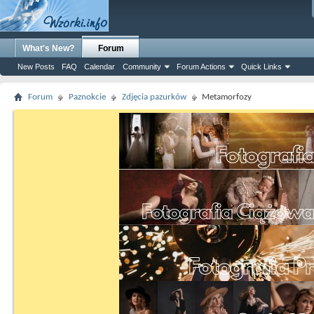
What's New?
Forum
New Posts
FAQ
Calendar
Community
Forum Actions
Quick Links
Forum
Paznokcie
Zdjęcia pazurków
Metamorfozy