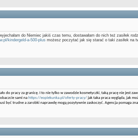
a wyjechałam do Niemiec jakiś czas temu, dostawałam do nich też zasiłek rod
w.pl/kindergeld-a-500-plus
możesz poczytać jak się starać o taki zasiłek na t
o do pracy za granicę. I to nie tylko w zawodzie kosmetyczki, taką pracę nie jest z
zobaczcie sami na
https://eopiekunka.pl/oferty-pracy/
jak taka praca wygląda, jak mo
 musi być trudne a zarobki naprawdę mogą pozytywnie zaskoczyć. Agencja pomaga znal