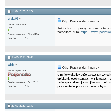
10-02-2021,
17:24
eryka98
Odp: Praca w danii na rok
No to..wpadłam
ban
Jeśli chodzi o pracę za granicą to j
zarobiłam, tutaj
https://zwrot-podatko
Zarejestrowany
Nov 2016
Postów
158
24-07-2021,
08:46
wisia
Odp: Praca w danii na rok
No to..wpadłam
U mnie w okolicy dużo dziewczyn wyjechał
opiekunki osób starszych w Niemczech, 
Zarejestrowany
Oct 2016
takiej sprawdzonej agencji wcale to nie
Postów
169
pracowników podczas całego pobytu.
22-02-2022,
12:51