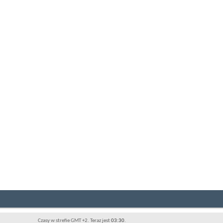
Czasy w strefie GMT +2. Teraz jest
03:30
.