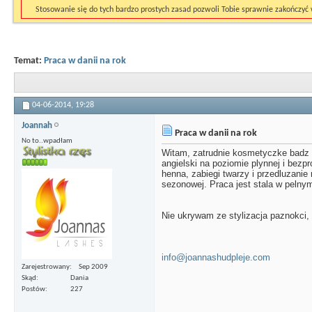
Stosowanie się do tych bardzo prostych zasad pozwoli Tobie sprawnie zakończy
Temat:
Praca w danii na rok
04-06-2014,
19:28
Joannah
Praca w danii na rok
No to..wpadłam
Witam, zatrudnie kosmetyczke badz 
angielski na poziomie plynnej i bez
henna, zabiegi twarzy i przedluzani
sezonowej. Praca jest stala w pelny
Nie ukrywam ze stylizacja paznokci, 
info@joannashudpleje.com
Zarejestrowany
Sep 2009
Skąd
Dania
Postów
227