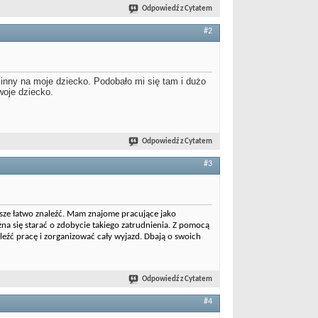
Odpowiedź z Cytatem
#2
zinny na moje dziecko. Podobało mi się tam i dużo
woje dziecko.
Odpowiedź z Cytatem
#3
awsze łatwo znaleźć. Mam znajome pracujące jako
żna się starać o zdobycie takiego zatrudnienia. Z pomocą
eźć pracę i zorganizować cały wyjazd. Dbają o swoich
Odpowiedź z Cytatem
#4