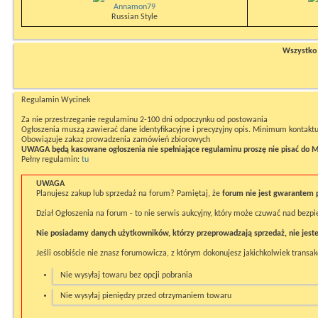
Annamon79
Russian Style
Wszystko n
Regulamin Wycinek
Za nie przestrzeganie regulaminu 2-100 dni odpoczynku od postowania
Ogłoszenia muszą zawierać dane identyfikacyjne i precyzyjny opis. Minimum kontaktu
Obowiązuje zakaz prowadzenia zamówień zbiorowych
UWAGA będą kasowane ogłoszenia nie spełniające regulaminu proszę nie pisać do M
Pełny regulamin:
tu
UWAGA
Planujesz zakup lub sprzedaż na forum? Pamiętaj, że
forum nie jest gwarantem 
Dział Ogłoszenia na forum - to nie serwis aukcyjny, który może czuwać nad bezp
Nie posiadamy danych użytkowników, którzy przeprowadzają sprzedaż, nie jeste
Jeśli osobiście nie znasz forumowicza, z którym dokonujesz jakichkolwiek transakc
Nie wysyłaj towaru bez opcji pobrania
Nie wysyłaj pieniędzy przed otrzymaniem towaru