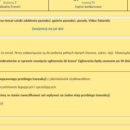
Bożena P
Ivonna70
Idealny French
Szpice konkursowe
a temat sztuki zdobienia paznokci, galerie paznokci, porady, Video Tutoriale
Zarejestruj się już dziś
 to email, firmy zobowiązane są do podania pełnych danych (Nazwa, adres, nip). Obowiązkow
oderatorów w sprawie usunięcia ogłoszenia do kosza! Ogłoszenia będą usuwane po 30 dni
poprawnego przebiegu transakcji
z jakimkolwiek użytkownikiem.
ieczeństwem kupujących i sprzedających.
śmy w stanie zweryfikować ani wpływać na żaden etap przebiegu transakcji.
ji: