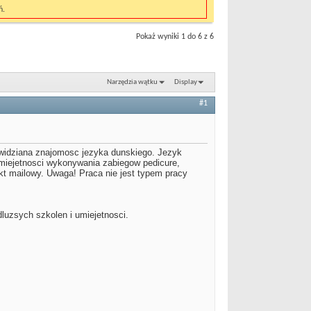
ń.
Pokaż wyniki 1 do 6 z 6
Narzędzia wątku
Display
#1
 widziana znajomosc jezyka dunskiego. Jezyk
Umiejetnosci wykonywania zabiegow pedicure,
kt mailowy. Uwaga! Praca nie jest typem pracy
dluzsych szkolen i umiejetnosci.