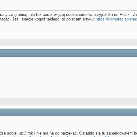
racy za granicę, ale tez coraz więcej cudzoziemców przyjeżdża do Polski. Z
omagać. Jeśli znacie kogoś takiego, to polecam artykuł
https://korporacjabiznes
ze sobie juz 3 rok i nie ma na co narzekać. Ostatnio się tu zameldowałem bo 