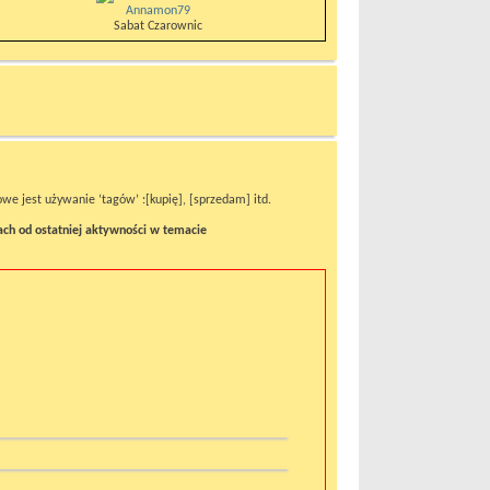
Annamon79
Sabat Czarownic
e jest używanie ‘tagów’ :[kupię], [sprzedam] itd.
ach od ostatniej aktywności w temacie