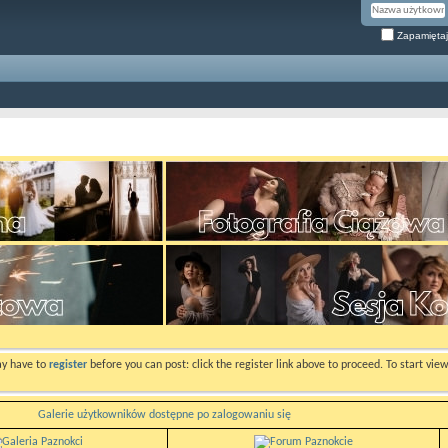
Zapamiętaj
ay have to
register
before you can post: click the register link above to proceed. To start vi
Galerie użytkowników dostępne po zalogowaniu się