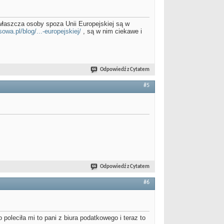
właszcza osoby spoza Unii Europejskiej są w
owa.pl/blog/...-europejskiej/
, są w nim ciekawe i
Odpowiedź z Cytatem
#5
Odpowiedź z Cytatem
#6
poleciła mi to pani z biura podatkowego i teraz to