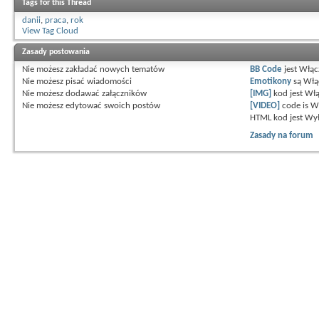
Tags for this Thread
danii
,
praca
,
rok
View Tag Cloud
Zasady postowania
Nie możesz
zakładać nowych tematów
BB Code
jest
Włąc
Nie możesz
pisać wiadomości
Emotikony
są
Włą
Nie możesz
dodawać załączników
[IMG]
kod jest
Włą
Nie możesz
edytować swoich postów
[VIDEO]
code is
W
HTML kod jest
Wył
Zasady na forum