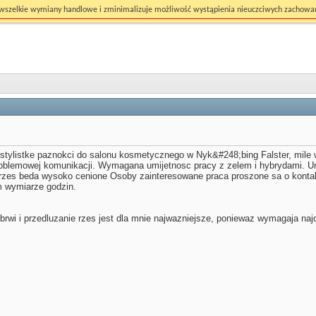
ć wszelkie wymiany handlowe i zminimalizuje możliwość wystąpienia nieuczciwych zachowa
stylistke paznokci do salonu kosmetycznego w Nyk&#248;bing Falster, mile
problemowej komunikacji. Wymagana umijetnosc pracy z zelem i hybrydami. 
e rzes beda wysoko cenione Osoby zainteresowane praca proszone sa o konta
m wymiarze godzin.
brwi i przedluzanie rzes jest dla mnie najwazniejsze, poniewaz wymagaja naj