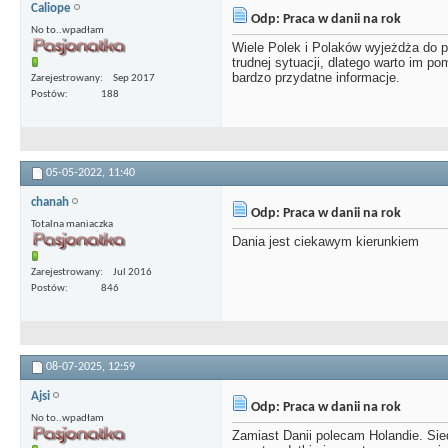
Caliope
Odp: Praca w danii na rok
No to..wpadłam
Wiele Polek i Polaków wyjeżdża do p
trudnej sytuacji, dlatego warto im p
bardzo przydatne informacje.
Zarejestrowany
Sep 2017
Postów
188
05-05-2022,
11:40
chanah
Odp: Praca w danii na rok
Totalna maniaczka
Dania jest ciekawym kierunkiem
Zarejestrowany
Jul 2016
Postów
846
08-07-2025,
12:59
Ajsi
Odp: Praca w danii na rok
No to..wpadłam
Zamiast Danii polecam Holandie. Sied