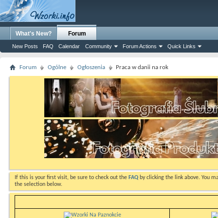
What's New?
Forum
New Posts
FAQ
Calendar
Community
Forum Actions
Quick Links
Forum
Ogólne
Ogłoszenia
Praca w danii na rok
If this is your first visit, be sure to check out the
FAQ
by clicking the link above. You m
the selection below.