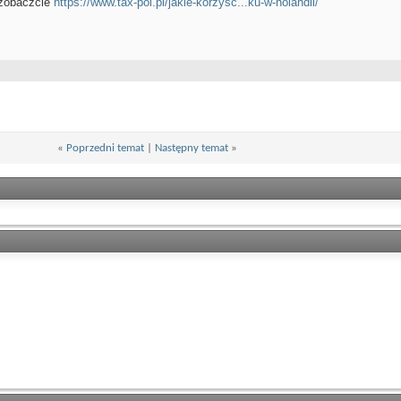
 zobaczcie
https://www.tax-pol.pl/jakie-korzysc...ku-w-holandii/
«
Poprzedni temat
|
Następny temat
»