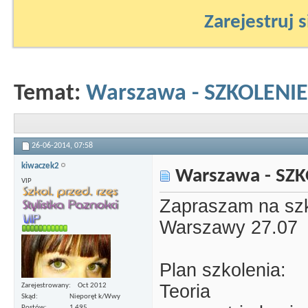
Zarejestruj s
Temat:
Warszawa - SZKOLENIE
26-06-2014,
07:58
kiwaczek2
Warszawa - SZK
VIP
Zapraszam na szk
Warszawy 27.07
Plan szkolenia:
Teoria
Zarejestrowany
Oct 2012
Skąd
Nieporęt k/Wwy
Postów
1 495