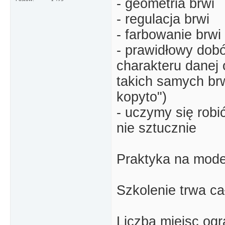
- geometria brwi
- regulacja brwi
- farbowanie brwi
- prawidłowy dobó
charakteru danej 
takich samych brw
kopyto")
- uczymy się robi
nie sztucznie
Praktyka na mod
Szkolenie trwa ca
Liczba miejsc ogr