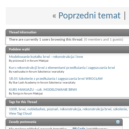
«
Poprzedni temat
|
Thread Information
There are currently 1 users browsing this thread.
(0 members and 1 guests)
Podobne wątki
Modelowanie kształtu brwi - rekonstrukcja i inne
By pisiowa21 in forum Makijaż
Kurs rekonstrukcji brwi z elementami przedłużania i zagęszczania brwi
By nadiuszka in forum Szkolenia i warsztaty
18.05 Szkolenie z przedłużania i zagęszczania brwi WROCŁAW
By Star Lash Academy in forum Szkolenia i warsztaty
KURS MAKIJAŻU - cz6. MODELOWANIE BRWI
By Tonija in forum Makijaż
Tags for this Thread
1008
,
brwi
,
noblelashes
,
poznań
,
rekonstrukcja
,
rekonstrukcja brwi
,
szkolenie
,
View Tag Cloud
Zasady postowania