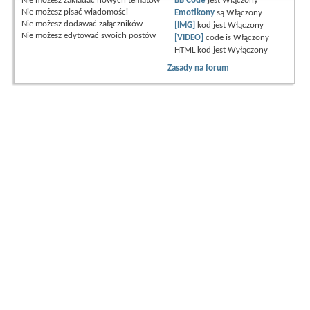
Nie możesz
zakładać nowych tematów
BB Code
jest
Włączony
Nie możesz
pisać wiadomości
Emotikony
są
Włączony
Nie możesz
dodawać załączników
[IMG]
kod jest
Włączony
Nie możesz
edytować swoich postów
[VIDEO]
code is
Włączony
HTML kod jest
Wyłączony
Zasady na forum