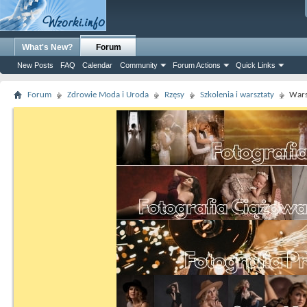
What's New?
Forum
New Posts
FAQ
Calendar
Community
Forum Actions
Quick Links
Forum
Zdrowie Moda i Uroda
Rzęsy
Szkolenia i warsztaty
Wars