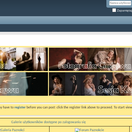
Zapamiętaj
ay have to
register
before you can post: click the register link above to proceed. To start vi
Galerie użytkowników dostępne po zalogowaniu się