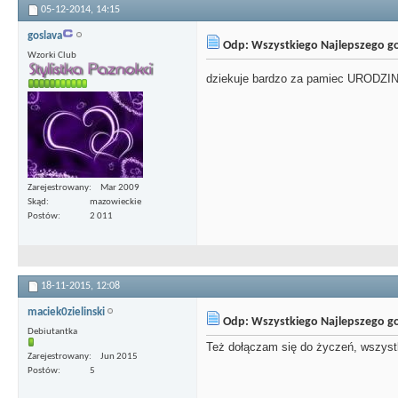
05-12-2014,
14:15
goslava
Odp: Wszystkiego Najlepszego g
Wzorki Club
dziekuje bardzo za pamiec URODZI
Zarejestrowany
Mar 2009
Skąd
mazowieckie
Postów
2 011
18-11-2015,
12:08
maciek0zielinski
Odp: Wszystkiego Najlepszego g
Debiutantka
Też dołączam się do życzeń, wszystk
Zarejestrowany
Jun 2015
Postów
5