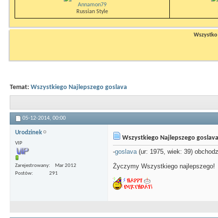
Annamon79
Russian Style
Wszystko n
Temat:
Wszystkiego Najlepszego goslava
05-12-2014,
00:00
Urodzinek
Wszystkiego Najlepszego goslav
VIP
-
goslava
(ur: 1975, wiek: 39) obchodz
Życzymy Wszystkiego najlepszego!
Zarejestrowany
Mar 2012
Postów
291