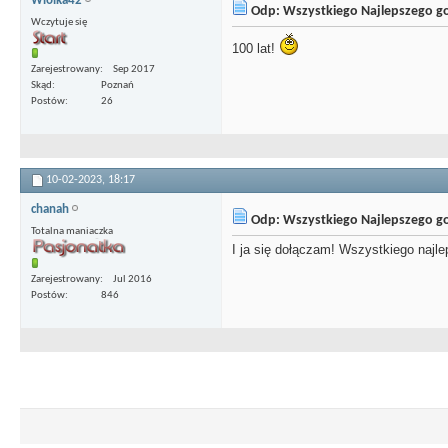
Wiolka42
Odp: Wszystkiego Najlepszego g
Wczytuje się
100 lat!
Zarejestrowany
Sep 2017
Skąd
Poznań
Postów
26
10-02-2023,
18:17
chanah
Odp: Wszystkiego Najlepszego g
Totalna maniaczka
I ja się dołączam! Wszystkiego najl
Zarejestrowany
Jul 2016
Postów
846