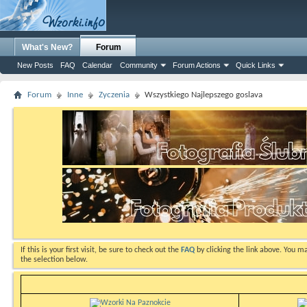
What's New?
Forum
New Posts
FAQ
Calendar
Community
Forum Actions
Quick Links
Forum
Inne
Zyczenia
Wszystkiego Najlepszego goslava
If this is your first visit, be sure to check out the
FAQ
by clicking the link above. You m
the selection below.