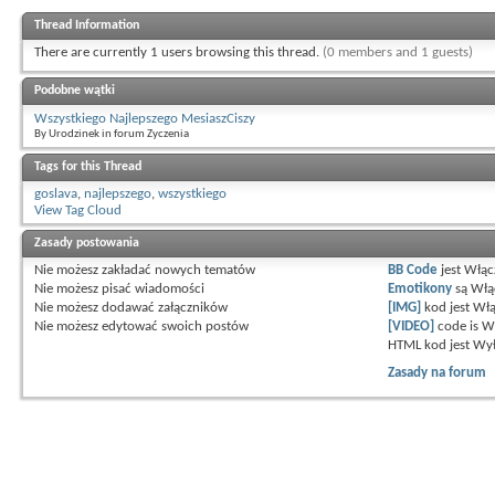
Thread Information
There are currently 1 users browsing this thread.
(0 members and 1 guests)
Podobne wątki
Wszystkiego Najlepszego MesiaszCiszy
By Urodzinek in forum Zyczenia
Tags for this Thread
goslava
,
najlepszego
,
wszystkiego
View Tag Cloud
Zasady postowania
Nie możesz
zakładać nowych tematów
BB Code
jest
Włąc
Nie możesz
pisać wiadomości
Emotikony
są
Włą
Nie możesz
dodawać załączników
[IMG]
kod jest
Włą
Nie możesz
edytować swoich postów
[VIDEO]
code is
W
HTML kod jest
Wył
Zasady na forum