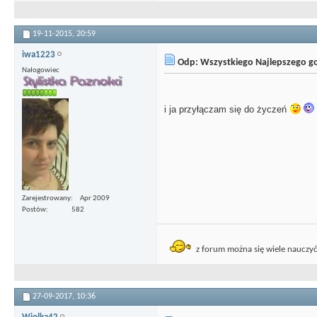
19-11-2015,
20:59
iwa1223
Odp: Wszystkiego Najlepszego g
Nałogowiec
i ja przyłączam się do życzeń
Zarejestrowany
Apr 2009
Postów
582
z forum można się wiele nauczy
27-09-2017,
10:36