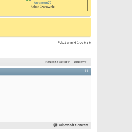
Annamon79
Sabat Czarownic
Pokaż wyniki 1 do 6 z 6
Narzędzia wątku
Display
#1
Odpowiedź z Cytatem