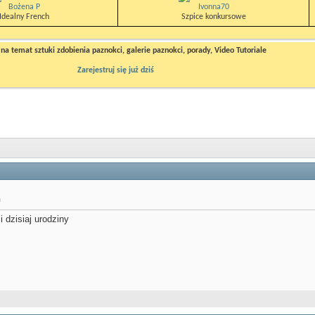
Bożena P
Ivonna70
Idealny French
Szpice konkursowe
a temat sztuki zdobienia paznokci, galerie paznokci, porady, Video Tutoriale
Zarejestruj się już dziś
a
i dzisiaj urodziny