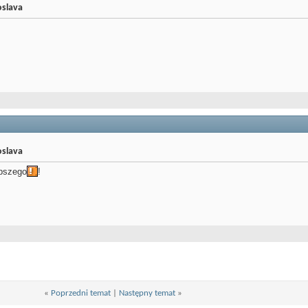
oslava
oslava
epszego
!
«
Poprzedni temat
|
Następny temat
»