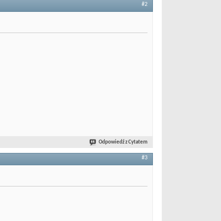
#2
Odpowiedź z Cytatem
#3