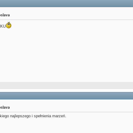
oslava
NKU
oslava
iego najlepszego i spełnienia marzeń.