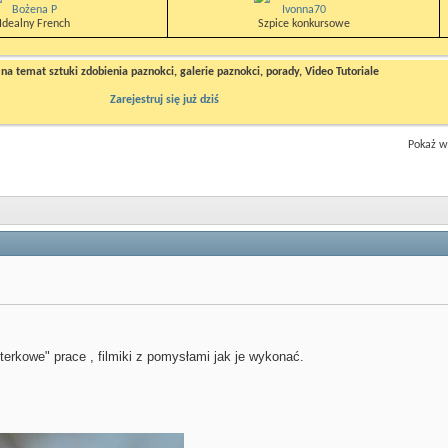
Bożena P
Ivonna70
Idealny French
Szpice konkursowe
a temat sztuki zdobienia paznokci, galerie paznokci, porady, Video Tutoriale
Zarejestruj się już dziś
Pokaż wy
erkowe" prace , filmiki z pomysłami jak je wykonać.