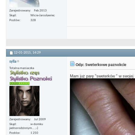
Zarejestrowany
Feb 2013
Skąd
Wicie-Jarosławiec
Postów
328
12-01-2015,
14:29
sylla
Odp: Sweterkowe paznokcie
Totalna maniaczka
Mam już parę "sweterków " w swojej 
Zarejestrowany
Jul 2009
Skąd
w domku
jednorodzinnym... ;-)
Postów
1 250