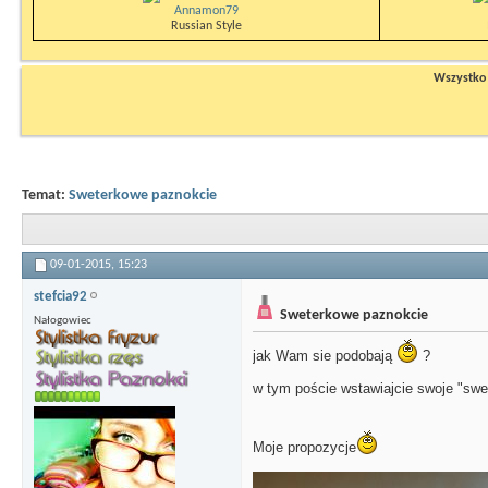
Annamon79
Russian Style
Wszystko n
Temat:
Sweterkowe paznokcie
09-01-2015,
15:23
stefcia92
Sweterkowe paznokcie
Nałogowiec
jak Wam sie podobają
?
w tym poście wstawiajcie swoje "swet
Moje propozycje