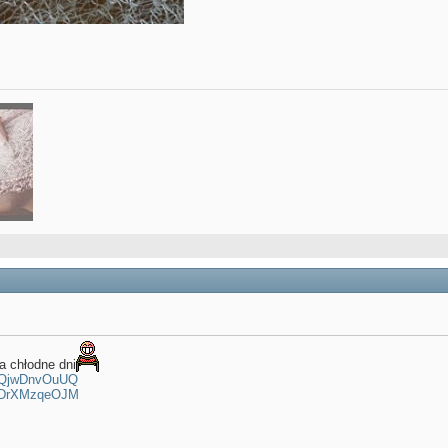
a chłodne dni
=hQjwDnvOuUQ
=1DrXMzqeOJM