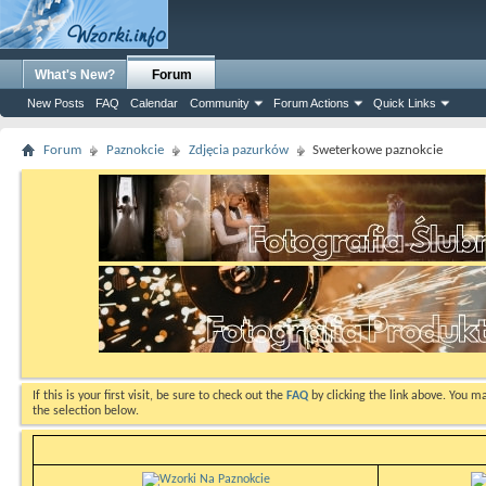
What's New?
Forum
New Posts
FAQ
Calendar
Community
Forum Actions
Quick Links
Forum
Paznokcie
Zdjęcia pazurków
Sweterkowe paznokcie
If this is your first visit, be sure to check out the
FAQ
by clicking the link above. You m
the selection below.