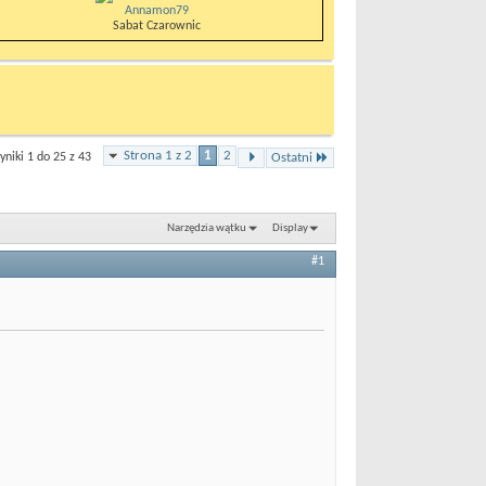
Annamon79
Sabat Czarownic
Strona 1 z 2
1
2
niki 1 do 25 z 43
Ostatni
Narzędzia wątku
Display
#1