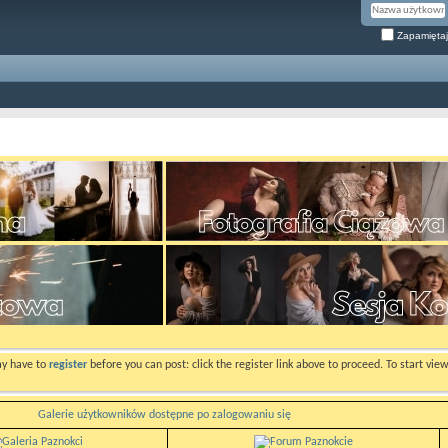
Zapamiętaj
ay have to
register
before you can post: click the register link above to proceed. To start vi
Galerie użytkowników dostępne po zalogowaniu się