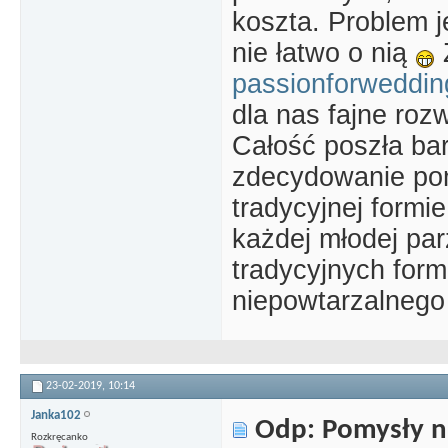
koszta. Problem j
nie łatwo o nią
passionforweddin
dla nas fajne roz
Całość poszła bar
zdecydowanie pon
tradycyjnej formi
każdej młodej par
tradycyjnych form
niepowtarzalnego 
23-02-2019,
10:14
Janka102
Odp: Pomysły n
Rozkręcanko