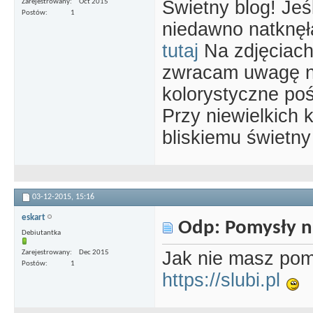
Świetny blog! Jeś
Zarejestrowany
Oct 2015
Postów
1
niedawno natknęła
tutaj
Na zdjęciach
zwracam uwagę na
kolorystyczne poś
Przy niewielkich
bliskiemu świetny
03-12-2015,
15:16
eskart
Odp: Pomysły n
Debiutantka
Jak nie masz pomy
Zarejestrowany
Dec 2015
Postów
1
https://slubi.pl