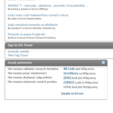
WESELE !!! - zwyczaje , zabobony , pomysły i inne pierdoły ....
By barbara_kawka in forum Offtopic
Czary mary czyli metamorfozy roznych rzeczy.
By Jade in forum Nasze Hobby
skąd czerpiecie pomysły na zdobienie
By dianka11 in forum Stylistki, klientki itp
Pomysły na pokaz fryzjerski!
By Etna in forum Pomoc Pytania Problemy
Tags for this Thread
pomysły
,
wesele
View Tag Cloud
Zasady postowania
Nie możesz
zakładać nowych tematów
BB Code
jest
Włączony
Nie możesz
pisać wiadomości
Emotikony
są
Włączony
Nie możesz
dodawać załączników
[IMG]
kod jest
Włączony
Nie możesz
edytować swoich postów
[VIDEO]
code is
Włączony
HTML kod jest
Wyłączony
Zasady na forum