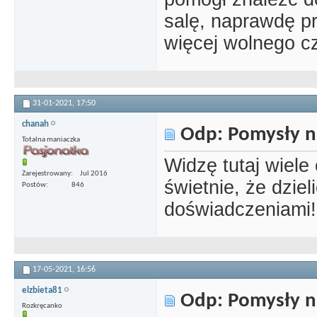
salę, naprawdę p
więcej wolnego c
31-01-2021,
17:50
chanah
Odp: Pomysły n
Totalna maniaczka
Widzę tutaj wiel
Zarejestrowany
Jul 2016
świetnie, że dziel
Postów
846
doświadczeniami!
17-05-2021,
16:56
elzbieta81
Odp: Pomysły n
Rozkręcanko