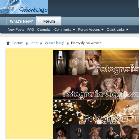
What's New?
Forum
New Posts
FAQ
Calendar
Community
Forum Actions
Quick Links
Forum
Inne
Wasze blogi
Pomysły na wesele