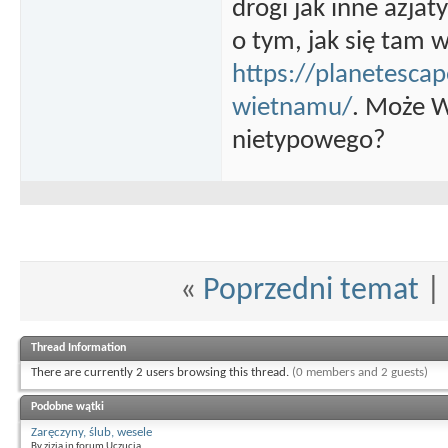
drogi jak inne azjat
o tym, jak się tam
https://planetescap
wietnamu/
. Może W
nietypowego?
«
Poprzedni temat
|
Thread Information
There are currently 2 users browsing this thread.
(0 members and 2 guests)
Podobne wątki
Zaręczyny, ślub, wesele
By zizia in forum Uczucia