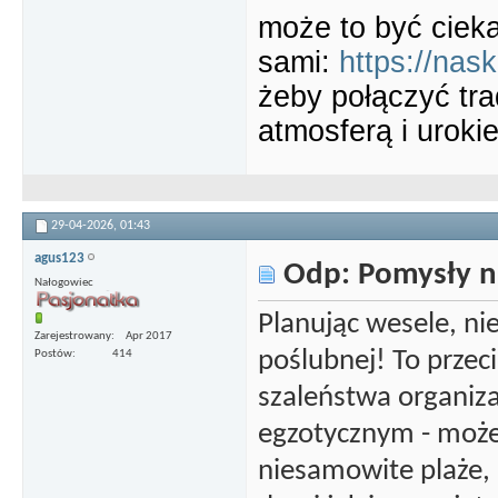
może to być ciek
sami:
https://nask
żeby połączyć tr
atmosferą i uroki
29-04-2026,
01:43
agus123
Odp: Pomysły n
Nałogowiec
Planując wesele, ni
Zarejestrowany
Apr 2017
poślubnej! To przec
Postów
414
szaleństwa organiz
egzotycznym - mo
niesamowite plaże, ku