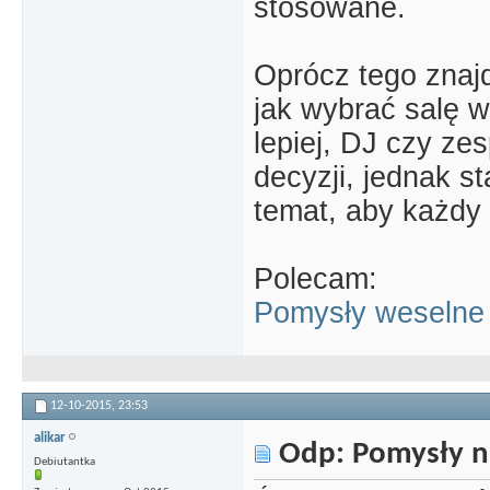
stosowane.
Oprócz tego znaj
jak wybrać salę w
lepiej, DJ czy ze
decyzji, jednak s
temat, aby każdy
Polecam:
Pomysły weselne 
12-10-2015,
23:53
alikar
Odp: Pomysły n
Debiutantka