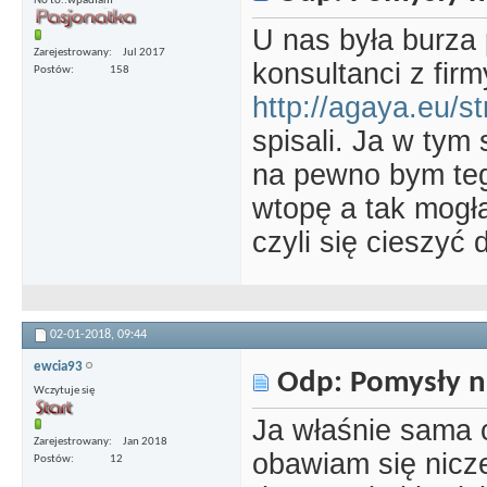
No to..wpadłam
U nas była burza
Zarejestrowany
Jul 2017
konsultanci z fir
Postów
158
http://agaya.eu/s
spisali. Ja w tym
na pewno bym tego
wtopę a tak mogła
czyli się cieszyć
02-01-2018,
09:44
ewcia93
Odp: Pomysły n
Wczytuje się
Ja właśnie sama 
Zarejestrowany
Jan 2018
obawiam się nicz
Postów
12