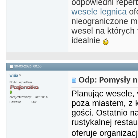
odpowiedni repert
wesele legnica
of
nieograniczone m
wesel na których 
idealnie
30-03-2026,
00:55
wisia
Odp: Pomysły n
No to..wpadłam
Planując wesele, 
Zarejestrowany
Oct 2016
poza miastem, z k
Postów
169
gości. Ostatnio n
rustykalnej resta
oferuje organizacj