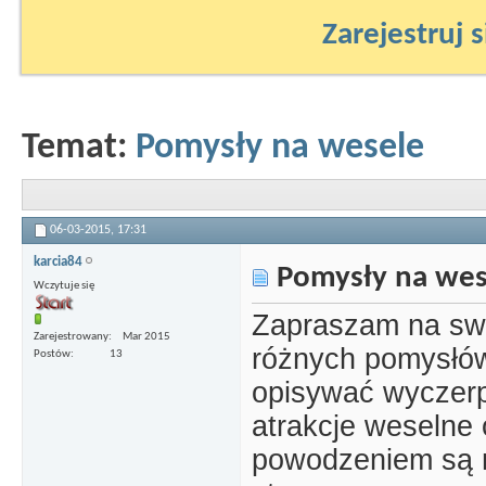
Zarejestruj s
Temat:
Pomysły na wesele
06-03-2015,
17:31
karcia84
Pomysły na wes
Wczytuje się
Zapraszam na swo
Zarejestrowany
Mar 2015
różnych pomysłów
Postów
13
opisywać wyczerp
atrakcje weselne 
powodzeniem są 