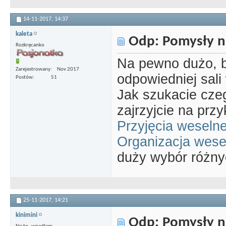
14-11-2017,
14:37
kaleta
Odp: Pomysły n
Rozkręcanko
Na pewno dużo, b
Zarejestrowany
Nov 2017
odpowiedniej sali
Postów
51
Jak szukacie cze
zajrzyjcie na przy
Przyjęcia weselne
Organizacja wese
duży wybór różny
25-11-2017,
14:21
kinimini
Odp: Pomysły n