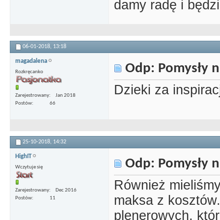
damy radę i będz
06-01-2018,
13:18
magadalena
Odp: Pomysły n
Rozkręcanko
Dzieki za inspirac
Zarejestrowany
Jan 2018
Postów
66
25-10-2018,
14:32
HighIT
Odp: Pomysły n
Wczytuje się
Również mieliśmy
Zarejestrowany
Dec 2016
maksa z kosztów.
Postów
11
plenerowych, któ