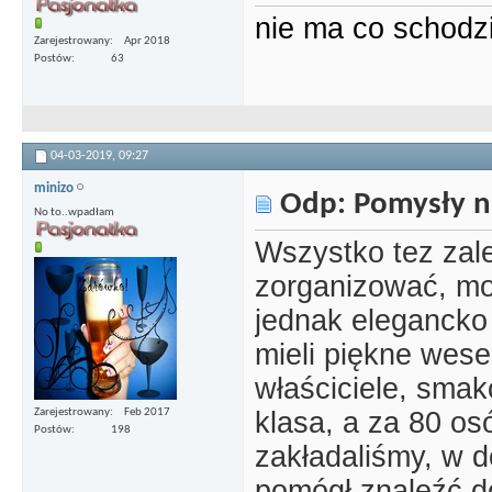
nie ma co schodz
Zarejestrowany
Apr 2018
Postów
63
04-03-2019,
09:27
minizo
Odp: Pomysły n
No to..wpadłam
Wszystko tez zal
zorganizować, mo
jednak eleganck
mieli piękne wese
właściciele, smak
Zarejestrowany
Feb 2017
klasa, a za 80 os
Postów
198
zakładaliśmy, w 
pomógł znaleźć d