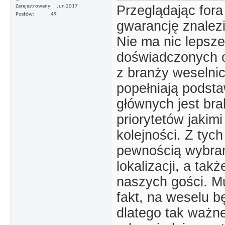
Przeglądając for
Zarejestrowany
Jun 2017
Postów
49
gwarancję znalezi
Nie ma nic lepsze
doświadczonych o
z branży weselnic
popełniają podst
głównych jest bra
priorytetów jakim
kolejności. Z tyc
pewnością wybrani
lokalizacji, a ta
naszych gości. M
fakt, na weselu 
dlatego tak ważn