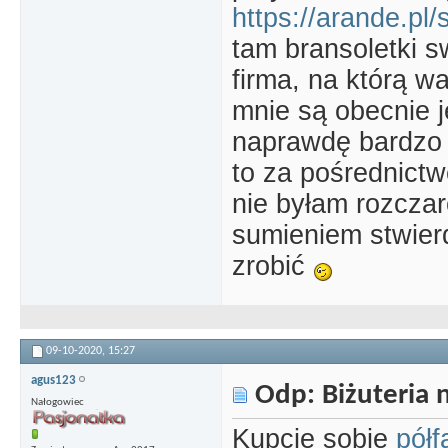
https://arande.pl/
tam bransoletki sw
firma, na którą w
mnie są obecnie j
naprawdę bardzo z
to za pośrednictw
nie byłam rozcza
sumieniem stwier
zrobić
09-10-2020,
15:27
agus123
Odp: Biżuteria n
Nałogowiec
Kupcie sobie
półf