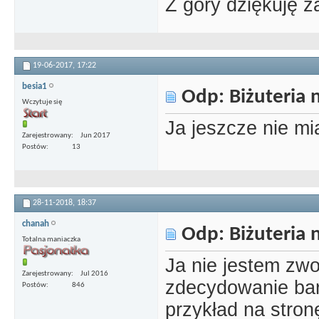
Z góry dziękuję 
19-06-2017,
17:22
besia1
Odp: Biżuteria n
Wczytuje się
Ja jeszcze nie mi
Zarejestrowany
Jun 2017
Postów
13
28-11-2018,
18:37
chanah
Odp: Biżuteria n
Totalna maniaczka
Ja nie jestem zwo
Zarejestrowany
Jul 2016
zdecydowanie bar
Postów
846
przykład na stron