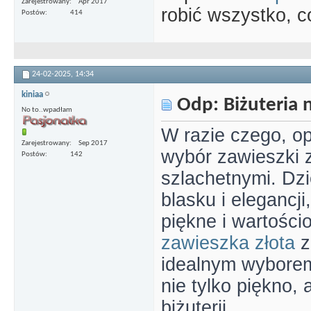
Zarejestrowany
Apr 2017
robić wszystko, c
Postów
414
24-02-2025,
14:34
kiniaa
Odp: Biżuteria n
No to..wpadłam
W razie czego, op
Zarejestrowany
Sep 2017
wybór zawieszki z
Postów
142
szlachetnymi. Dz
blasku i elegancj
piękne i wartości
zawieszka złota
z
idealnym wyborem
nie tylko piękno, 
biżuterii.