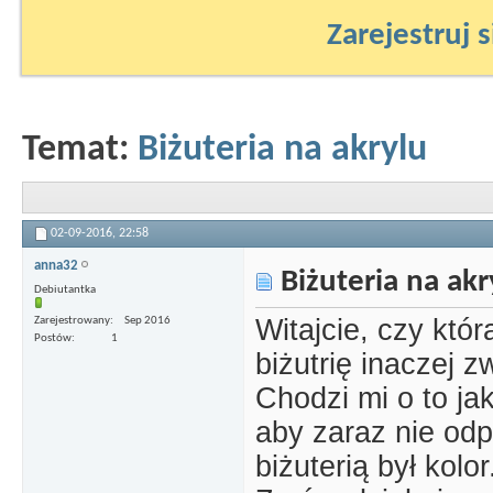
Zarejestruj s
Temat:
Biżuteria na akrylu
02-09-2016,
22:58
anna32
Biżuteria na akr
Debiutantka
Witajcie, czy któr
Zarejestrowany
Sep 2016
Postów
1
biżutrię inaczej 
Chodzi mi o to ja
aby zaraz nie od
biżuterią był kolor