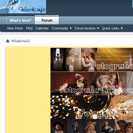
What's New?
Forum
New Posts
FAQ
Calendar
Community
Forum Actions
Quick Links
Wiadomość