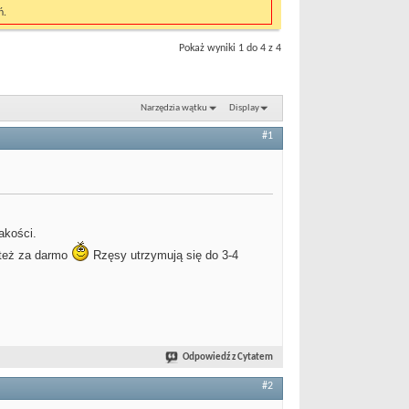
ń.
Pokaż wyniki 1 do 4 z 4
Narzędzia wątku
Display
#1
akości.
o też za darmo
Rzęsy utrzymują się do 3-4
Odpowiedź z Cytatem
#2