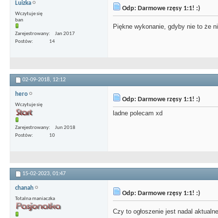
Luizka
Odp: Darmowe rzęsy 1:1! :)
Wczytuje się
ban
Piękne wykonanie, gdyby nie to że 
Zarejestrowany
Jan 2017
Postów
14
02-09-2018,
12:12
hero
Odp: Darmowe rzęsy 1:1! :)
Wczytuje się
ladne polecam xd
Zarejestrowany
Jun 2018
Postów
10
15-02-2023,
01:47
chanah
Odp: Darmowe rzęsy 1:1! :)
Totalna maniaczka
Czy to ogłoszenie jest nadal aktualn