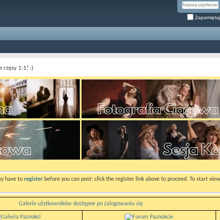
Zapamiętaj
rzęsy 1:1! :)
ay have to
register
before you can post: click the register link above to proceed. To start vi
Galerie użytkowników dostępne po zalogowaniu się