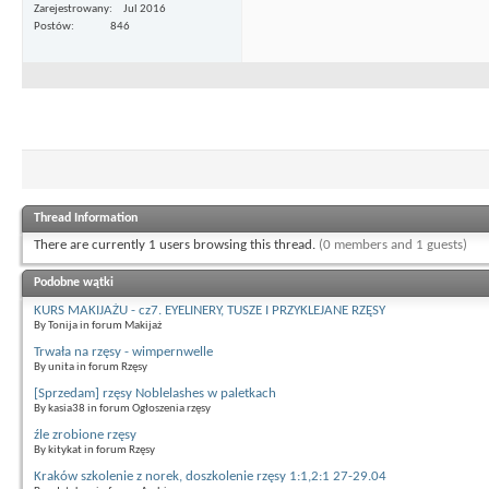
Zarejestrowany
Jul 2016
Postów
846
Thread Information
There are currently 1 users browsing this thread.
(0 members and 1 guests)
Podobne wątki
KURS MAKIJAŻU - cz7. EYELINERY, TUSZE I PRZYKLEJANE RZĘSY
By Tonija in forum Makijaż
Trwała na rzęsy - wimpernwelle
By unita in forum Rzęsy
[Sprzedam] rzęsy Noblelashes w paletkach
By kasia38 in forum Ogłoszenia rzęsy
źle zrobione rzęsy
By kitykat in forum Rzęsy
Kraków szkolenie z norek, doszkolenie rzęsy 1:1,2:1 27-29.04