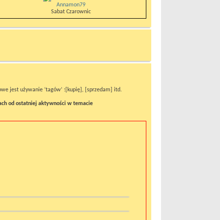
Annamon79
Sabat Czarownic
e jest używanie ‘tagów’ :[kupię], [sprzedam] itd.
ach od ostatniej aktywności w temacie