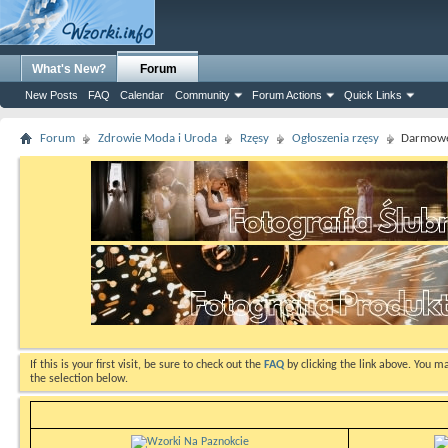
What's New?
Forum
New Posts
FAQ
Calendar
Community
Forum Actions
Quick Links
Forum
Zdrowie Moda i Uroda
Rzęsy
Ogłoszenia rzęsy
Darmowe 
If this is your first visit, be sure to check out the
FAQ
by clicking the link above. You m
the selection below.