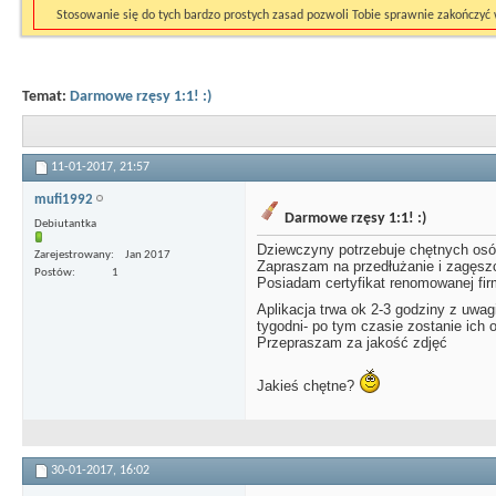
Stosowanie się do tych bardzo prostych zasad pozwoli Tobie sprawnie zakończy
Temat:
Darmowe rzęsy 1:1! :)
11-01-2017,
21:57
mufi1992
Darmowe rzęsy 1:1! :)
Debiutantka
Dziewczyny potrzebuje chętnych osób
Zarejestrowany
Jan 2017
Zapraszam na przedłużanie i zagęszc
Postów
1
Posiadam certyfikat renomowanej fir
Aplikacja trwa ok 2-3 godziny z uwag
tygodni- po tym czasie zostanie ich o
Przepraszam za jakość zdjęć
Jakieś chętne?
30-01-2017,
16:02