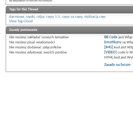
By edytakon in forum Archiwum
Tags for this Thread
darmowe
,
rzęski
,
rzĘsy
,
rzęsy 1:1
,
rzęsy za rzęsy
,
stylizacja rzęs
View Tag Cloud
Zasady postowania
Nie możesz
zakładać nowych tematów
BB Code
jest
Włąc
Nie możesz
pisać wiadomości
Emotikony
są
Włą
Nie możesz
dodawać załączników
[IMG]
kod jest
Włą
Nie możesz
edytować swoich postów
[VIDEO]
code is
W
HTML kod jest
Wył
Zasady na forum