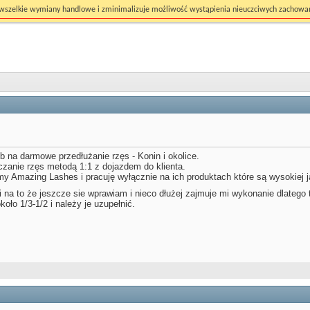
ć wszelkie wymiany handlowe i zminimalizuje możliwość wystąpienia nieuczciwych zachowa
 na darmowe przedłużanie rzęs - Konin i okolice.
zanie rzęs metodą 1:1 z dojazdem do klienta.
my Amazing Lashes i pracuję wyłącznie na ich produktach które są wysokiej j
i na to że jeszcze sie wprawiam i nieco dłużej zajmuje mi wykonanie dlateg
koło 1/3-1/2 i należy je uzupełnić.