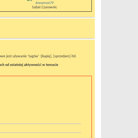
Annamon79
Sabat Czarownic
e jest używanie ‘tagów’ :[kupię], [sprzedam] itd.
ach od ostatniej aktywności w temacie