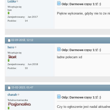
Luizka
Odp: Darmowe rzęsy 1:1! :)
Wczytuje się
ban
Piękne wykonanie, gdyby nie to że 
Zarejestrowany
Jan 2017
Postów
14
02-09-2018,
12:12
hero
Odp: Darmowe rzęsy 1:1! :)
Wczytuje się
ladne polecam xd
Zarejestrowany
Jun 2018
Postów
10
15-02-2023,
01:47
chanah
Odp: Darmowe rzęsy 1:1! :)
Totalna maniaczka
Czy to ogłoszenie jest nadal aktualn