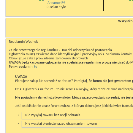
Annamon79
Russian Style
Wszystko n
Regulamin Wycinek
Za nie przestrzeganie regulaminu 2-100 dni odpoczynku od postowania
Ogłoszenia muszą zawierać dane identyfikacyjne i precyzyjny opis. Minimum kontaktu
Obowiązuje zakaz prowadzenia zamówień zbiorowych
UWAGA będą kasowane ogłoszenia nie spełniające regulaminu proszę nie pisać do M
Pełny regulamin:
tu
UWAGA
Planujesz zakup lub sprzedaż na forum? Pamiętaj, że
forum nie jest gwarantem 
Dział Ogłoszenia na forum - to nie serwis aukcyjny, który może czuwać nad bezp
Nie posiadamy danych użytkowników, którzy przeprowadzają sprzedaż, nie jeste
Jeśli osobiście nie znasz forumowicza, z którym dokonujesz jakichkolwiek transakc
Nie wysyłaj towaru bez opcji pobrania
Nie wysyłaj pieniędzy przed otrzymaniem towaru