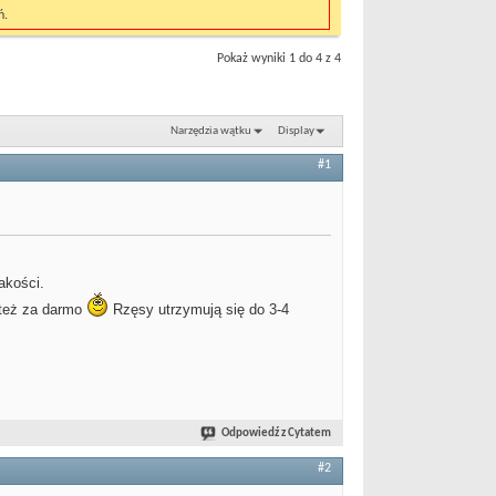
ń.
Pokaż wyniki 1 do 4 z 4
Narzędzia wątku
Display
#1
akości.
o też za darmo
Rzęsy utrzymują się do 3-4
Odpowiedź z Cytatem
#2