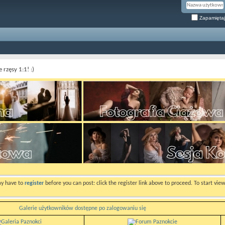
Zapamiętaj
rzęsy 1:1! :)
ay have to
register
before you can post: click the register link above to proceed. To start vi
Galerie użytkowników dostępne po zalogowaniu się