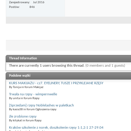
Zarejestrowany
Jul 2016
Postów
846
Thread Information
There are currently 1 users browsing this thread.
(0 members and 1 guests)
Podobne wątki
KURS MAKIJAŻU - cz7. EYELINERY, TUSZE I PRZYKLEJANE RZĘSY
By Tonija in forum Makijaż
Trwała na rzęsy - wimpernwelle
By unita in forum Rzęsy
[Sprzedam] rzęsy Noblelashes w paletkach
By kasia38 in forum Ogłoszenia rzęsy
źle zrobione rzęsy
By kitykat in forum Rzęsy
Kraków szkolenie z norek, doszkolenie rzęsy 1:1,2:1 27-29.04