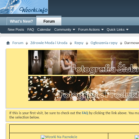
What's New?
Forum
New Posts
FAQ
Calendar
Community
Forum Actions
Quick Links
Forum
Zdrowie Moda i Uroda
Rzęsy
Ogłoszenia rzęsy
Darmowe 
If this is your first visit, be sure to check out the
FAQ
by clicking the link above. You m
the selection below.