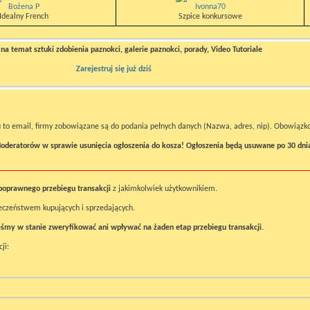
Bożena P
Ivonna70
Idealny French
Szpice konkursowe
a temat sztuki zdobienia paznokci, galerie paznokci, porady, Video Tutoriale
Zarejestruj się już dziś
 to email, firmy zobowiązane są do podania pełnych danych (Nazwa, adres, nip). Obowiązkow
oderatorów w sprawie usunięcia ogłoszenia do kosza! Ogłoszenia będą usuwane po 30 dni
poprawnego przebiegu transakcji
z jakimkolwiek użytkownikiem.
ieczeństwem kupujących i sprzedających.
śmy w stanie zweryfikować ani wpływać na żaden etap przebiegu transakcji.
ji: