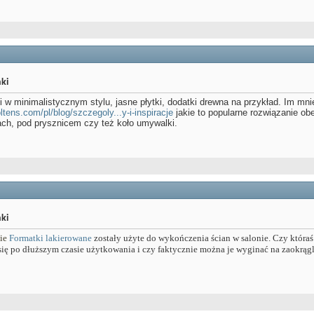
ki
ki w minimalistycznym stylu, jasne płytki, dodatki drewna na przykład. Im mn
oltens.com/pl/blog/szczegoly...y-i-inspiracje
jakie to popularne rozwiązanie ob
cach, pod prysznicem czy też koło umywalki.
ki
zie
Formatki
lakierowane
zostały użyte do wykończenia ścian w salonie. Czy któraś
 się po dłuższym czasie użytkowania i czy faktycznie można je wyginać na zaokrą