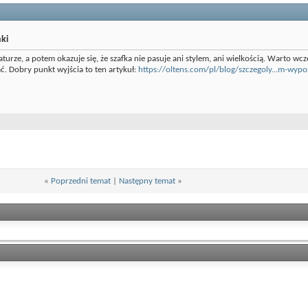
ki
aturze, a potem okazuje się, że szafka nie pasuje ani stylem, ani wielkością. Warto w
ać. Dobry punkt wyjścia to ten artykuł:
https://oltens.com/pl/blog/szczegoly...m-wyp
«
Poprzedni temat
|
Następny temat
»