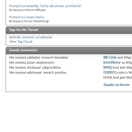
Pomysł na łazienkę- farby akrylowe, pomóżcie!
By dzoana in forum Offtopic
Pomysł na nowe dania
By kopaz in forum Wasze blogi
Tags for this Thread
łazienki
,
pomysł
,
urządzenie
View Tag Cloud
Zasady postowania
Nie możesz
zakładać nowych tematów
BB Code
jest
Włąc
Nie możesz
pisać wiadomości
Emotikony
są
Włą
Nie możesz
dodawać załączników
[IMG]
kod jest
Włą
Nie możesz
edytować swoich postów
[VIDEO]
code is
W
HTML kod jest
Wył
Zasady na forum