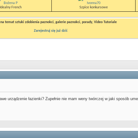
Bożena P
Ivonna70
Idealny French
Szpice konkursowe
a temat sztuki zdobienia paznokci, galerie paznokci, porady, Video Tutoriale
Zarejestruj się już dziś
awe urządzenie łazienki? Zupełnie nie mam weny twórczej w jaki sposób u