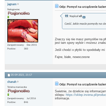
jagnam
Odp: Pomysł na urządzenie łazien
Nałogowiec
Napisał
ell
Cześć. Jakie macie pomysły na c
Znaczy się nie masz pomysłów na pły
jest tam spory wybór i możesz znale
Zarejestrowany
Dec 2015
Postów
383
Jeśli chodzi o płytki to spodobały mi 
Fajne, białe, nowoczesne
05-09-2021,
21:17
chanah
Odp: Pomysł na urządzenie łazien
Totalna maniaczka
Świetnie, że dzielicie się informacj
sklepu:
https://sklep.invena.pl/produ
informacje.
Zarejestrowany
Jul 2016
Postów
846