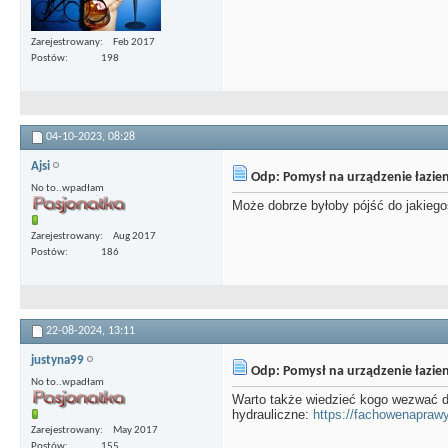
Zarejestrowany
Feb 2017
Postów
198
04-10-2023,
08:28
Ajsi
Odp: Pomysł na urządzenie łazien
No to..wpadłam
Może dobrze byłoby pójść do jakiego
Zarejestrowany
Aug 2017
Postów
186
22-08-2024,
13:11
justyna99
Odp: Pomysł na urządzenie łazien
No to..wpadłam
Warto także wiedzieć kogo wezwać do
hydrauliczne:
https://fachowenaprawy
Zarejestrowany
May 2017
Postów
155