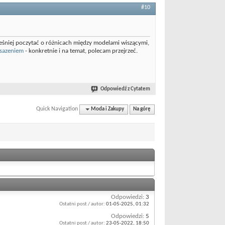
#10
cześniej poczytać o różnicach między modelami wiszącymi,
osazeniem
- konkretnie i na temat, polecam przejrzeć.
Odpowiedź z Cytatem
Quick Navigation
Moda i Zakupy
Na górę
Odpowiedzi:
3
Ostatni post / autor:
01-05-2025,
01:32
Odpowiedzi:
5
Ostatni post / autor:
23-05-2022,
18:50