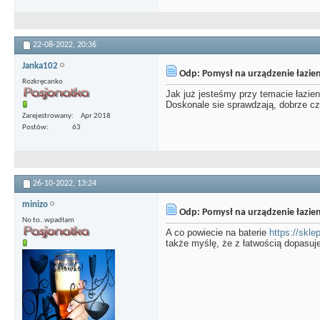
22-08-2022,
20:36
Janka102
Odp: Pomysł na urządzenie łazien
Rozkręcanko
Jak już jesteśmy przy temacie łazie
Doskonale sie sprawdzają, dobrze cz
Zarejestrowany
Apr 2018
Postów
63
26-10-2022,
13:24
minizo
Odp: Pomysł na urządzenie łazien
No to..wpadłam
A co powiecie na baterie
https://skl
także myślę, że z łatwością dopasuj