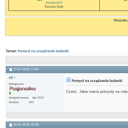
Annamon79
Russian Style
Wszystko n
Temat:
Pomysł na urządzenie łazienki
27-05-2018,
11:04
ell
Pomysł na urządzenie łazienki
Nałogowiec
Cześć. Jakie macie pomysły na ciek
Zarejestrowany
Apr 2017
Postów
695
29-05-2018,
09:38