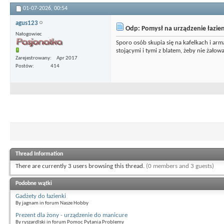
01-07-2026,
00:54
agus123
Odp: Pomysł na urządzenie łazien
Nałogowiec
Sporo osób skupia się na kafelkach i arm
stojącymi i tymi z blatem, żeby nie żałow
Zarejestrowany
Apr 2017
Postów
414
Thread Information
There are currently 3 users browsing this thread.
(0 members and 3 guests)
Podobne wątki
Gadżety do łazienki
By jagnam in forum Nasze Hobby
Prezent dla żony - urządzenie do manicure
By ryszardlski in forum Pomoc Pytania Problemy