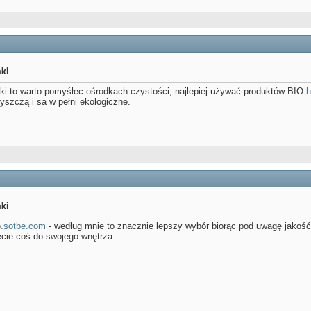
ki
nki to warto pomyśłec ośrodkach czystości, najlepiej używać produktów BIO
h
yszczą i sa w pełni ekologiczne.
ki
ep.sotbe.com
- według mnie to znacznie lepszy wybór biorąc pod uwagę jakość 
ecie coś do swojego wnętrza.