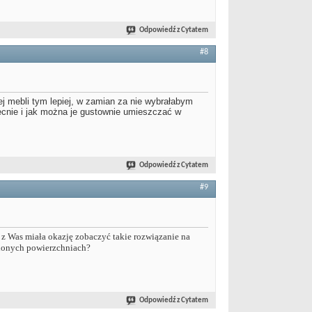
Odpowiedź z Cytatem
#8
iej mebli tym lepiej, w zamian za nie wybrałabym
ecnie i jak można je gustownie umieszczać w
Odpowiedź z Cytatem
#9
 z Was miała okazję zobaczyć takie rozwiązanie na
glonych powierzchniach?
Odpowiedź z Cytatem