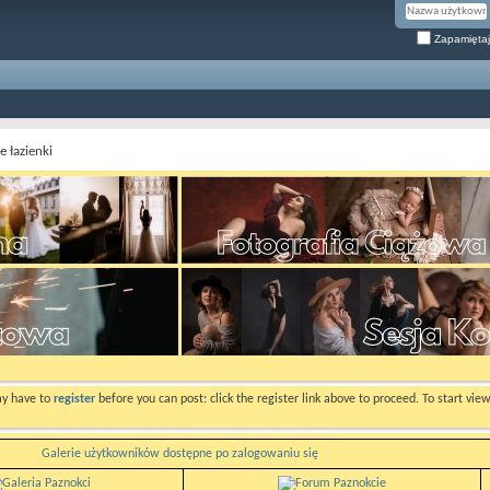
Zapamiętaj
 łazienki
ay have to
register
before you can post: click the register link above to proceed. To start vi
Galerie użytkowników dostępne po zalogowaniu się