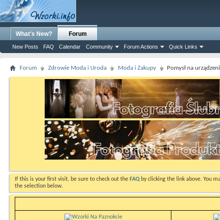
What's New?
Forum
New Posts
FAQ
Calendar
Community
Forum Actions
Quick Links
Forum
Zdrowie Moda i Uroda
Moda i Zakupy
Pomysł na urządzenie
If this is your first visit, be sure to check out the
FAQ
by clicking the link above. You m
the selection below.