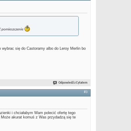
ć pomieszczenie
m wybrac się do Castoramy albo do Leroy Merlin bo
Odpowiedź z Cytatem
#3
azienki i chciałabym Wam polecić ofertę tego
e. Może akurat komuś z Was przydadzą się te