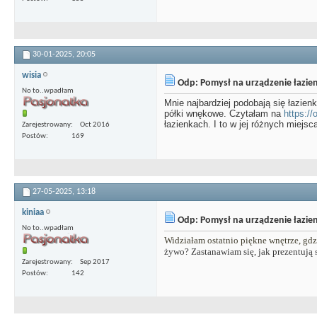
30-01-2025,
20:05
wisia
Odp: Pomysł na urządzenie łazien
No to..wpadłam
Mnie najbardziej podobają się łazien
półki wnękowe. Czytałam na
https://
łazienkach. I to w jej różnych miejs
Zarejestrowany
Oct 2016
Postów
169
27-05-2025,
13:18
kiniaa
Odp: Pomysł na urządzenie łazien
No to..wpadłam
Widziałam ostatnio piękne wnętrze, gd
żywo? Zastanawiam się, jak prezentują
Zarejestrowany
Sep 2017
Postów
142