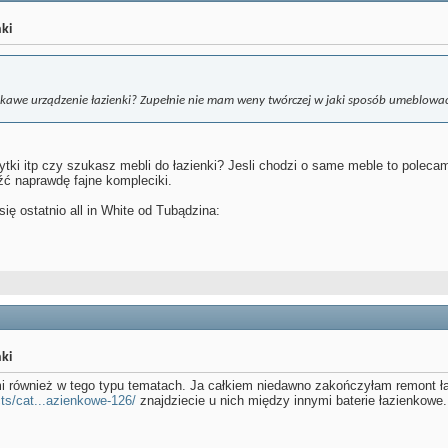
ki
iekawe urządzenie łazienki? Zupełnie nie mam weny twórczej w jaki sposób umeblowa
tki itp czy szukasz mebli do łazienki? Jesli chodzi o same meble to poleca
źć naprawdę fajne kompleciki.
się ostatnio all in White od Tubądzina:
ki
ami również w tego typu tematach. Ja całkiem niedawno zakończyłam remont ł
cts/cat...azienkowe-126/
znajdziecie u nich między innymi baterie łazienkow