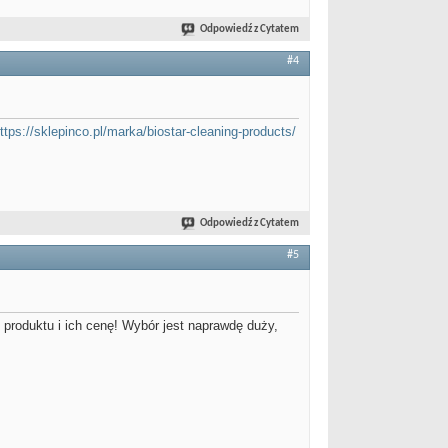
Odpowiedź z Cytatem
#4
ttps://sklepinco.pl/marka/biostar-cleaning-products/
Odpowiedź z Cytatem
#5
produktu i ich cenę! Wybór jest naprawdę duży,