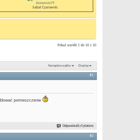
Annamon79
Sabat Czarownic
Pokaż wyniki 1 do 10 z 10
Narzędzia wątku
Display
#1
meblować pomieszczenie
Odpowiedź z Cytatem
#2