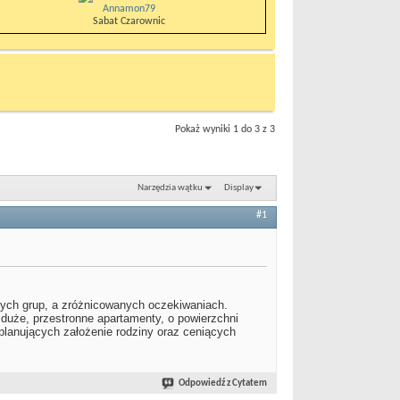
Annamon79
Sabat Czarownic
Pokaż wyniki 1 do 3 z 3
Narzędzia wątku
Display
#1
nych grup, a zróżnicowanych oczekiwaniach.
duże, przestronne apartamenty, o powierzchni
planujących założenie rodziny oraz ceniących
Odpowiedź z Cytatem