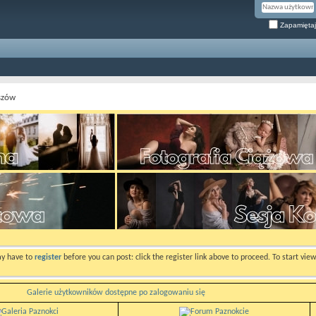
Zapamiętaj
szów
ay have to
register
before you can post: click the register link above to proceed. To start vi
Galerie użytkowników dostępne po zalogowaniu się