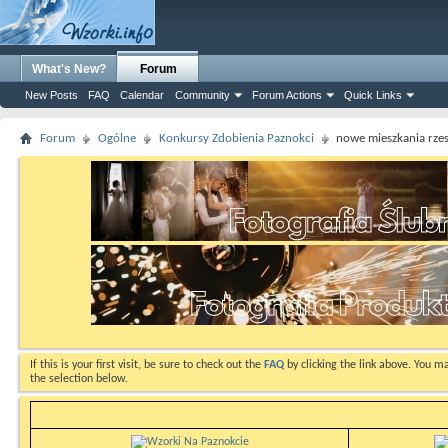
What's New?
Forum
New Posts
FAQ
Calendar
Community
Forum Actions
Quick Links
Forum
Ogólne
Konkursy Zdobienia Paznokci
nowe mieszkania rze
If this is your first visit, be sure to check out the
FAQ
by clicking the link above. You m
the selection below.