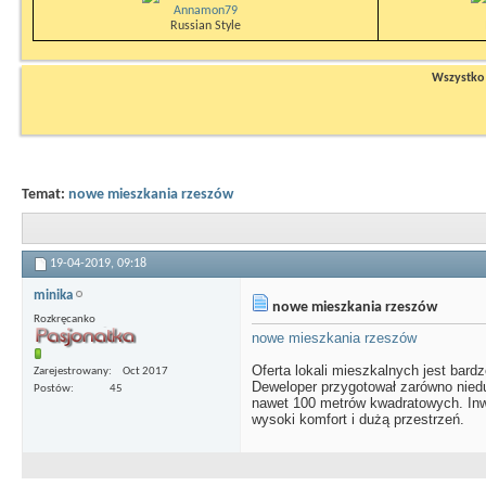
Annamon79
Russian Style
Wszystko n
Temat:
nowe mieszkania rzeszów
19-04-2019,
09:18
minika
nowe mieszkania rzeszów
Rozkręcanko
nowe mieszkania rzeszów
Oferta lokali mieszkalnych jest bar
Zarejestrowany
Oct 2017
Deweloper przygotował zarówno niedu
Postów
45
nawet 100 metrów kwadratowych. Inwe
wysoki komfort i dużą przestrzeń.