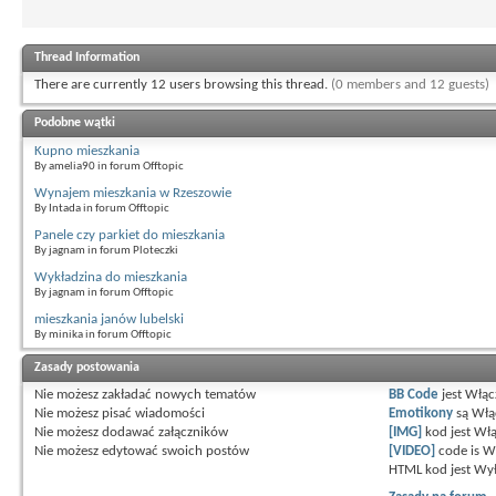
Thread Information
There are currently 12 users browsing this thread.
(0 members and 12 guests)
Podobne wątki
Kupno mieszkania
By amelia90 in forum Offtopic
Wynajem mieszkania w Rzeszowie
By Intada in forum Offtopic
Panele czy parkiet do mieszkania
By jagnam in forum Ploteczki
Wykładzina do mieszkania
By jagnam in forum Offtopic
mieszkania janów lubelski
By minika in forum Offtopic
Zasady postowania
Nie możesz
zakładać nowych tematów
BB Code
jest
Włąc
Nie możesz
pisać wiadomości
Emotikony
są
Włą
Nie możesz
dodawać załączników
[IMG]
kod jest
Włą
Nie możesz
edytować swoich postów
[VIDEO]
code is
W
HTML kod jest
Wył