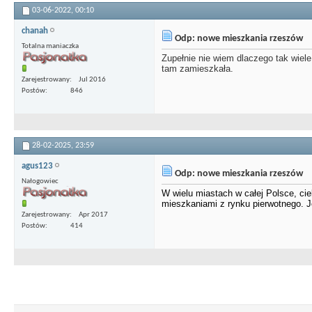
03-06-2022,
00:10
chanah
Odp: nowe mieszkania rzeszów
Totalna maniaczka
Zupełnie nie wiem dlaczego tak wie
tam zamieszkała.
Zarejestrowany
Jul 2016
Postów
846
28-02-2025,
23:59
agus123
Odp: nowe mieszkania rzeszów
Nałogowiec
W wielu miastach w całej Polsce, ci
mieszkaniami z rynku pierwotnego. Je
Zarejestrowany
Apr 2017
Postów
414