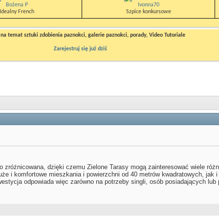
Bożena P
Ivonna70
Idealny French
Szpice konkursowe
a temat sztuki zdobienia paznokci, galerie paznokci, porady, Video Tutoriale
Zarejestruj się już dziś
dzo zróżnicowana, dzięki czemu Zielone Tarasy mogą zainteresować wiele róż
że i komfortowe mieszkania i powierzchni od 40 metrów kwadratowych, jak i 
stycja odpowiada więc zarówno na potrzeby singli, osób posiadających lub 