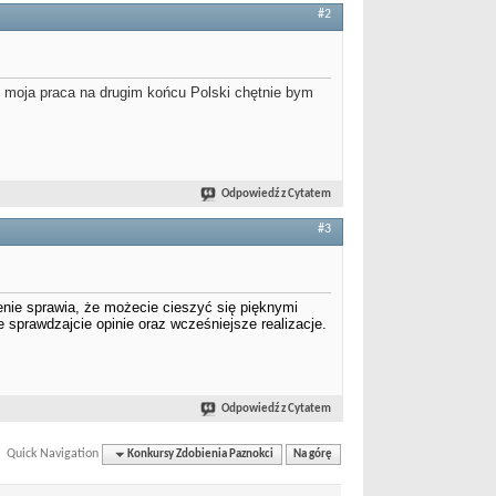
#2
 moja praca na drugim końcu Polski chętnie bym
Odpowiedź z Cytatem
#3
enie sprawia, że możecie cieszyć się pięknymi
 sprawdzajcie opinie oraz wcześniejsze realizacje.
Odpowiedź z Cytatem
Quick Navigation
Konkursy Zdobienia Paznokci
Na górę