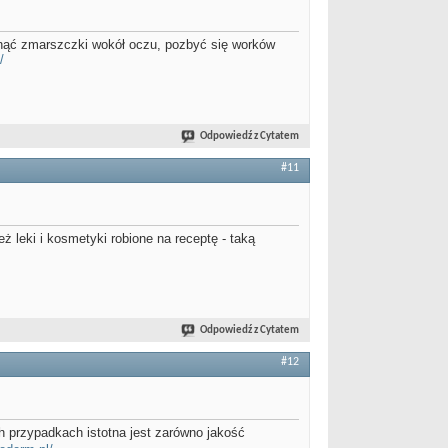
unąć zmarszczki wokół oczu, pozbyć się worków
/
Odpowiedź z Cytatem
#11
ż leki i kosmetyki robione na receptę - taką
Odpowiedź z Cytatem
#12
h przypadkach istotna jest zarówno jakość