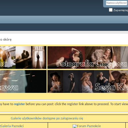
Zapamiętaj
 o skórę
ay have to
register
before you can post: click the register link above to proceed. To start vi
Galerie użytkowników dostępne po zalogowaniu się