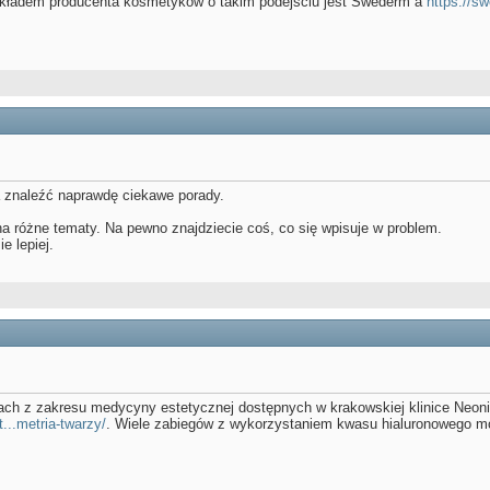
rzykładem producenta kosmetyków o takim podejściu jest Swederm â
https://s
a znaleźć naprawdę ciekawe porady.
na różne tematy. Na pewno znajdziecie coś, co się wpisuje w problem.
e lepiej.
ach z zakresu medycyny estetycznej dostępnych w krakowskiej klinice Neonia
...metria-twarzy/
. Wiele zabiegów z wykorzystaniem kwasu hialuronowego m