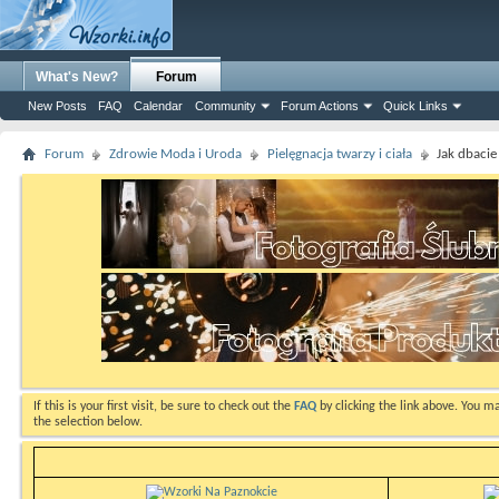
What's New?
Forum
New Posts
FAQ
Calendar
Community
Forum Actions
Quick Links
Forum
Zdrowie Moda i Uroda
Pielęgnacja twarzy i ciała
Jak dbacie
If this is your first visit, be sure to check out the
FAQ
by clicking the link above. You m
the selection below.