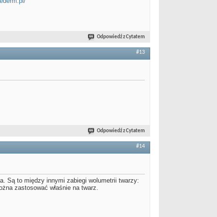
wederm.pl/
Odpowiedź z Cytatem
#13
Odpowiedź z Cytatem
#14
. Są to między innymi zabiegi wolumetrii twarzy:
ożna zastosować właśnie na twarz.