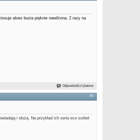
osuje aloes buzia pięknie nawilżona, 2 razy na
Odpowiedź z Cytatem
#3
wiadają i służą. Na przykład ich seria eco sorbet