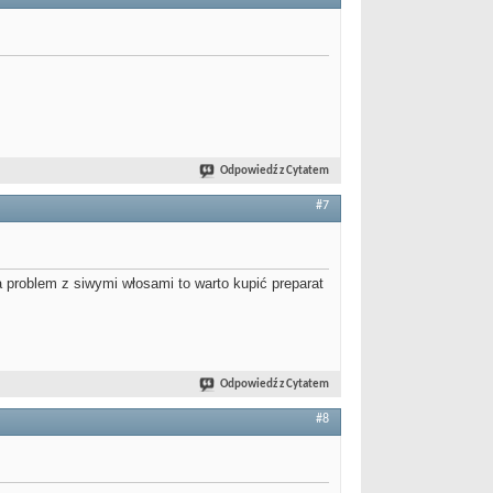
Odpowiedź z Cytatem
#7
 problem z siwymi włosami to warto kupić preparat
Odpowiedź z Cytatem
#8