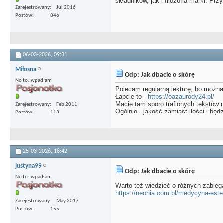
składników, jak i filozofia marki. P
Zarejestrowany
Jul 2016
Postów
846
06-03-2026,
09:31
Miłosna
Odp: Jak dbacie o skórę
No to..wpadłam
Polecam regularną lekturę, bo możn
Łapcie to -
https://oazaurody24.pl/
Macie tam sporo trafionych tekstów 
Zarejestrowany
Feb 2011
Ogólnie - jakość zamiast ilości i będzi
Postów
113
25-03-2026,
18:42
justyna99
Odp: Jak dbacie o skórę
No to..wpadłam
Warto też wiedzieć o różnych zabieg
https://neonia.com.pl/medycyna-estet
Zarejestrowany
May 2017
Postów
155