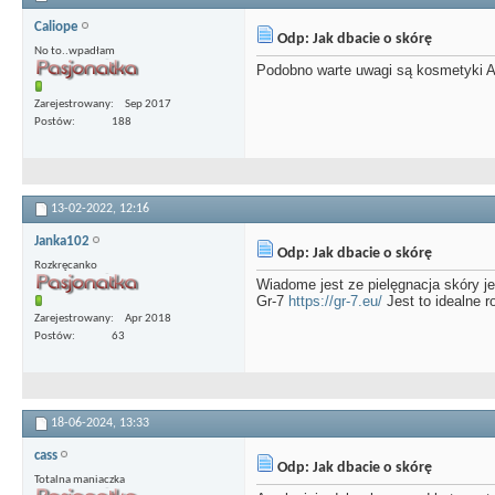
Caliope
Odp: Jak dbacie o skórę
No to..wpadłam
Podobno warte uwagi są kosmetyki A
Zarejestrowany
Sep 2017
Postów
188
13-02-2022,
12:16
Janka102
Odp: Jak dbacie o skórę
Rozkręcanko
Wiadome jest ze pielęgnacja skóry j
Gr-7
https://gr-7.eu/
Jest to idealne r
Zarejestrowany
Apr 2018
Postów
63
18-06-2024,
13:33
cass
Odp: Jak dbacie o skórę
Totalna maniaczka