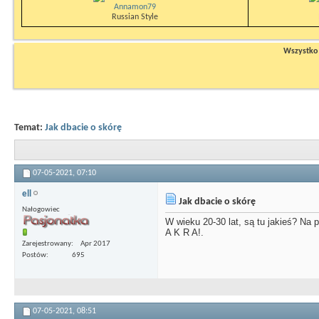
Annamon79
Russian Style
Wszystko n
Temat:
Jak dbacie o skórę
07-05-2021,
07:10
ell
Jak dbacie o skórę
Nałogowiec
W wieku 20-30 lat, są tu jakieś? Na
A K R A!.
Zarejestrowany
Apr 2017
Postów
695
07-05-2021,
08:51