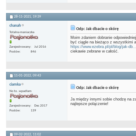
28-11-2021,
19:39
chanah
Odp: Jak dbacie o skórę
Totalna maniaczka
Moim zdaniem dobranie odpowiedniej p
być ciągle na bieżąco z wszystkimi
https://www.ezebra.pl/pl/blog/jak-db.
Zarejestrowany
Jul 2016
ciekawie zebrane w całość.
Postów
846
11-01-2022,
09:43
ciamka
Odp: Jak dbacie o skórę
No to..wpadłam
Ja między innymi sobie chodzę na z
najlepsze polączenie!
Zarejestrowany
Dec 2017
Postów
139
09-02-2022,
11:02