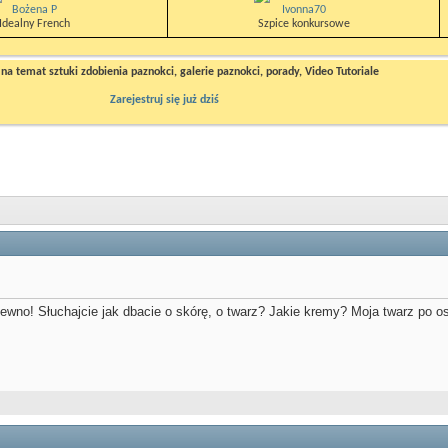
Bożena P
Ivonna70
Idealny French
Szpice konkursowe
a temat sztuki zdobienia paznokci, galerie paznokci, porady, Video Tutoriale
Zarejestruj się już dziś
 pewno! Słuchajcie jak dbacie o skórę, o twarz? Jakie kremy? Moja twarz po