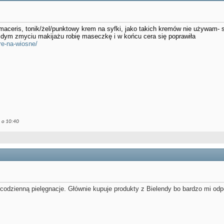
ceris, tonik/żel/punktowy krem na syfki, jako takich kremów nie używam- st
żdym zmyciu makijażu robię maseczkę i w końcu cera się poprawiła
ore-na-wiosne/
1 o
10:40
codzienną pielęgnacje. Głównie kupuje produkty z Bielendy bo bardzo mi odpo