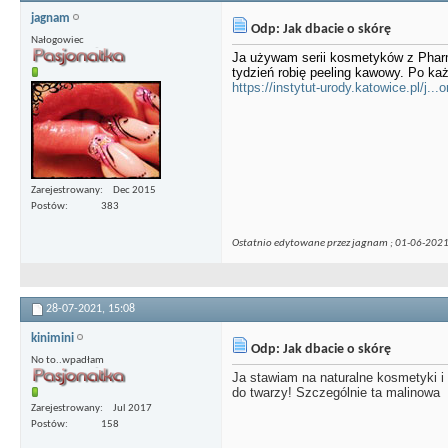
jagnam
Odp: Jak dbacie o skórę
Nałogowiec
Ja używam serii kosmetyków z Pharma
tydzień robię peeling kawowy. Po ka
https://instytut-urody.katowice.pl/j...
Zarejestrowany
Dec 2015
Postów
383
Ostatnio edytowane przez jagnam ; 01-06-202
28-07-2021,
15:08
kinimini
Odp: Jak dbacie o skórę
No to..wpadłam
Ja stawiam na naturalne kosmetyki i 
do twarzy! Szczególnie ta malinowa
Zarejestrowany
Jul 2017
Postów
158