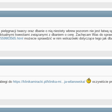
ielęgnacji twarzy oraz dbanie o nią niestety wbrew pozorom nie jest łatwą s
 aktualnymi kwestiami związanymi z dbaniem o cerę. Zachęcam Was do sprawd
..559903565.html
możecie sprawdzić w nim wskazówki dotyczące tego jak dba
abiegi do
https://klinikamiracki.pl/klinika-mi...ja-wilanowska/
oczywiście pro