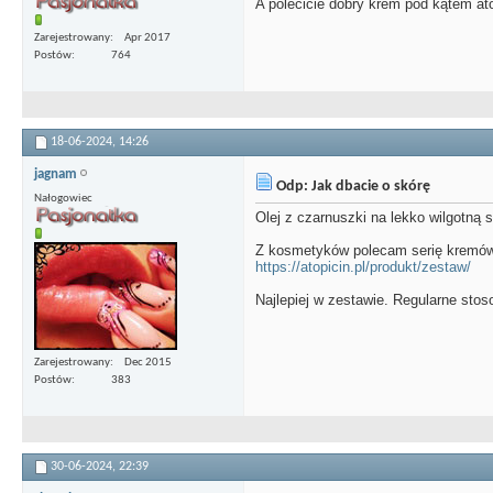
A polecicie dobry krem pod kątem a
Zarejestrowany
Apr 2017
Postów
764
18-06-2024,
14:26
jagnam
Odp: Jak dbacie o skórę
Nałogowiec
Olej z czarnuszki na lekko wilgotną 
Z kosmetyków polecam serię kremów 
https://atopicin.pl/produkt/zestaw/
Najlepiej w zestawie. Regularne stoso
Zarejestrowany
Dec 2015
Postów
383
30-06-2024,
22:39