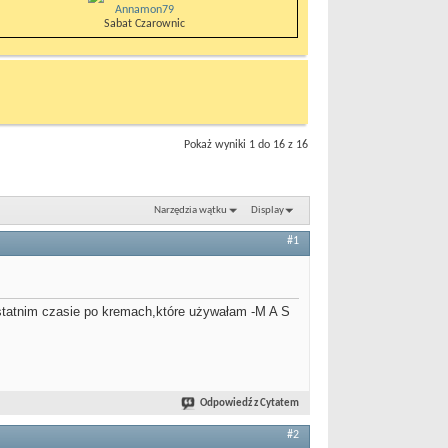
Annamon79
Sabat Czarownic
Pokaż wyniki 1 do 16 z 16
Narzędzia wątku
Display
#1
 ostatnim czasie po kremach,które używałam -M A S
Odpowiedź z Cytatem
#2