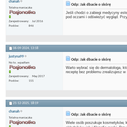
chanah
Odp: Jak dbacie o skórę
Totalna maniaczka
Jeśli chodzi o zabiegi medycyny est
pod oczami i odświeżyć wygląd. Przy
Zarejestrowany
Jul 2016
Postów
846
06-09-2024,
13:18
justyna99
Odp: Jak dbacie o skórę
No to..wpadłam
Warto wybrać się do dermatologa, któ
receptę bez problemu zrealizujesz w
Zarejestrowany
May 2017
Postów
155
21-12-2025,
18:19
chanah
Odp: Jak dbacie o skórę
Totalna maniaczka
Wiele osób poszukuje kosmetyków, kt