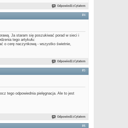
Odpowiedź z Cytatem
#4
prawą. Ja staram się poszukiwać porad w sieci i
zenia tego artykułu:
ć o cerę naczynkową - wszystko świetnie,
Odpowiedź z Cytatem
#5
cz tego odpowiednia pielęgnacja. Ale to jest
Odpowiedź z Cytatem
#6