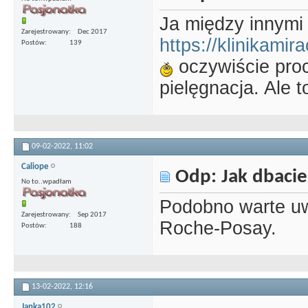
Ja między innymi
Zarejestrowany
Dec 2017
https://klinikamira
Postów
139
oczywiście pro
pielęgnacja. Ale t
09-02-2022,
11:02
Caliope
Odp: Jak dbacie
No to..wpadłam
Podobno warte uw
Zarejestrowany
Sep 2017
Roche-Posay.
Postów
188
13-02-2022,
12:16
Janka102