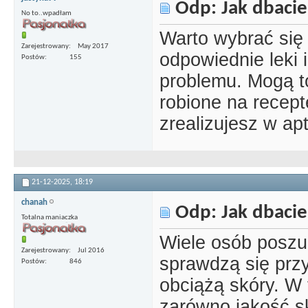
Odp: Jak dbacie
No to..wpadłam
Warto wybrać się 
Zarejestrowany
May 2017
odpowiednie leki 
Postów
155
problemu. Mogą to
robione na recept
zrealizujesz w ap
21-12-2025,
18:19
chanah
Odp: Jak dbacie
Totalna maniaczka
Wiele osób poszu
Zarejestrowany
Jul 2016
sprawdzą się przy
Postów
846
obciążą skóry. W 
zarówno jakość skł