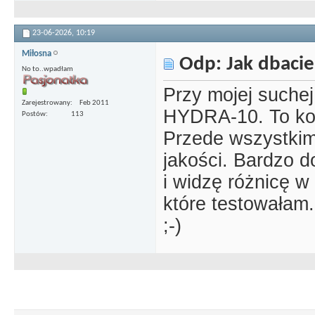
23-06-2026,
10:19
Miłosna
Odp: Jak dbacie
No to..wpadłam
Przy mojej suchej
Zarejestrowany
Feb 2011
HYDRA-10. To ko
Postów
113
Przede wszystkim
jakości. Bardzo d
i widzę różnicę w
które testowałam
;-)