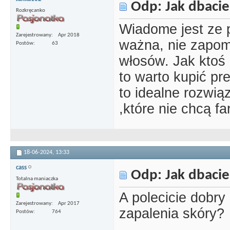
Odp: Jak dbacie
Rozkręcanko
Wiadome jest ze p
Zarejestrowany
Apr 2018
ważna, nie zapomi
Postów
63
włosów. Jak ktoś
to warto kupić pr
to idealne rozwią
,które nie chcą f
18-06-2024,
13:33
cass
Odp: Jak dbacie
Totalna maniaczka
A polecicie dobr
Zarejestrowany
Apr 2017
zapalenia skóry?
Postów
764