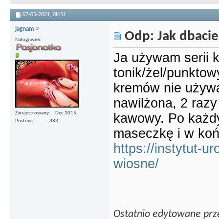
07-05-2021,
08:51
jagnam
Odp: Jak dbacie
Nałogowiec
Ja używam serii 
tonik/żel/punktow
kremów nie używa
nawilżona, 2 razy
Zarejestrowany
Dec 2015
kawowy. Po każdy
Postów
383
maseczkę i w koń
https://instytut-ur
wiosne/
Ostatnio edytowane prz