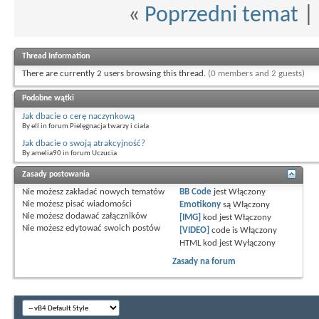
«
Poprzedni temat
|
Thread Information
There are currently 2 users browsing this thread.
(0 members and 2 guests)
Podobne wątki
Jak dbacie o cerę naczynkową
By ell in forum Pielęgnacja twarzy i ciała
Jak dbacie o swoją atrakcyjność?
By amelia90 in forum Uczucia
Zasady postowania
Nie możesz
zakładać nowych tematów
BB Code
jest
Włączony
Nie możesz
pisać wiadomości
Emotikony
są
Włączony
Nie możesz
dodawać załączników
[IMG]
kod jest
Włączony
Nie możesz
edytować swoich postów
[VIDEO]
code is
Włączony
HTML kod jest
Wyłączony
Zasady na forum