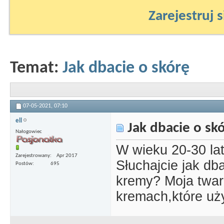
Zarejestruj s
Temat:
Jak dbacie o skórę
07-05-2021,
07:10
ell
Jak dbacie o sk
Nałogowiec
W wieku 20-30 lat
Zarejestrowany
Apr 2017
Słuchajcie jak db
Postów
695
kremy? Moja twar
kremach,które uż