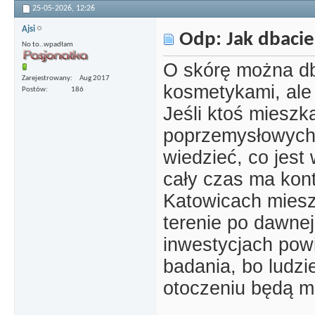
25-05-2026,
12:26
Ajsi
Odp: Jak dbacie
No to..wpadłam
O skórę można dba
Zarejestrowany
Aug 2017
kosmetykami, ale
Postów
186
Jeśli ktoś mieszk
poprzemysłowych
wiedzieć, co jest 
cały czas ma kon
Katowicach mies
terenie po dawnej
inwestycjach pow
badania, bo ludzi
otoczeniu będą m