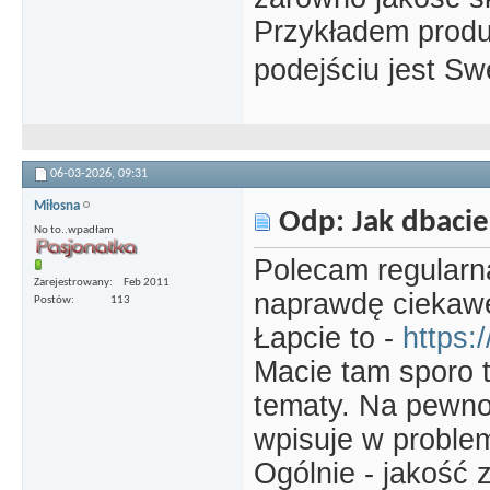
Przykładem prod
podejściu jest Sw
06-03-2026,
09:31
Miłosna
Odp: Jak dbacie
No to..wpadłam
Polecam regularn
Zarejestrowany
Feb 2011
naprawdę ciekawe
Postów
113
Łapcie to -
https:
Macie tam sporo t
tematy. Na pewno 
wpisuje w proble
Ogólnie - jakość z