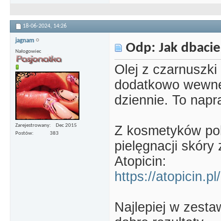
18-06-2024,
14:26
jagnam
Odp: Jak dbacie
Nałogowiec
Olej z czarnuszki 
dodatkowo wewnęt
dziennie. To napr
Zarejestrowany
Dec 2015
Z kosmetyków po
Postów
383
pielęgnacji skór
Atopicin:
https://atopicin.p
Najlepiej w zesta