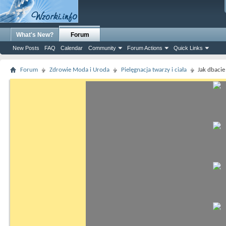
What's New?
Forum
New Posts
FAQ
Calendar
Community
Forum Actions
Quick Links
Forum
Zdrowie Moda i Uroda
Pielęgnacja twarzy i ciała
Jak dbacie