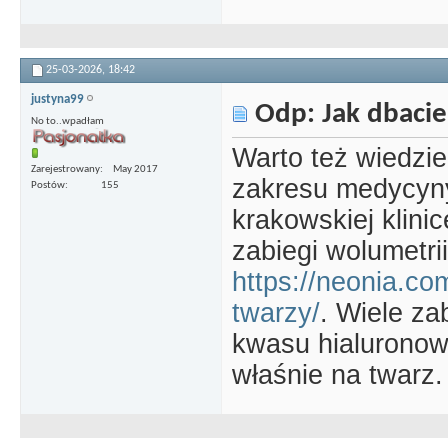
25-03-2026,
18:42
justyna99
Odp: Jak dbacie
No to..wpadłam
Warto też wiedzi
Zarejestrowany
May 2017
zakresu medycyny
Postów
155
krakowskiej klini
zabiegi wolumetrii
https://neonia.co
twarzy/
. Wiele z
kwasu hialurono
właśnie na twarz.