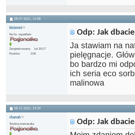
28-07-2021,
15:08
kinimini
Odp: Jak dbacie
No to..wpadłam
Ja stawiam na na
Zarejestrowany
Jul 2017
pielęgnacje. Głów
Postów
158
bo bardzo mi odpo
ich seria eco sor
malinowa
28-11-2021,
19:39
chanah
Odp: Jak dbacie
Totalna maniaczka