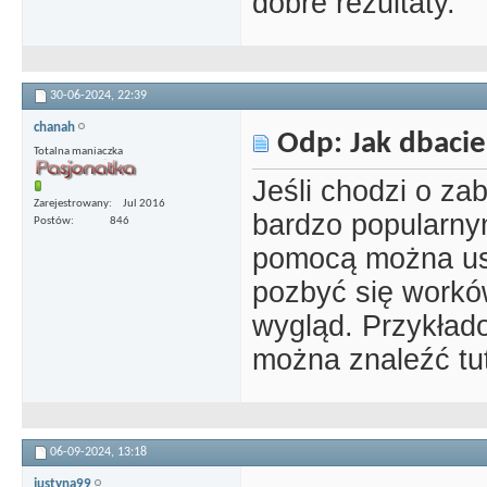
dobre rezultaty.
30-06-2024,
22:39
chanah
Odp: Jak dbacie
Totalna maniaczka
Jeśli chodzi o za
Zarejestrowany
Jul 2016
bardzo popularnym
Postów
846
pomocą można us
pozbyć się workó
wygląd. Przykłado
można znaleźć tu
06-09-2024,
13:18
justyna99