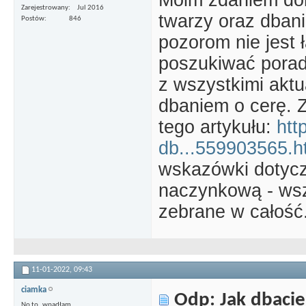
Moim zdaniem dob
Zarejestrowany
Jul 2016
twarzy oraz dbani
Postów
846
pozorom nie jest 
poszukiwać porad 
z wszystkimi akt
dbaniem o cerę.
tego artykułu:
htt
db...559903565.h
wskazówki dotycz
naczynkową - wsz
zebrane w całość
11-01-2022,
09:43
ciamka
Odp: Jak dbacie
No to..wpadłam