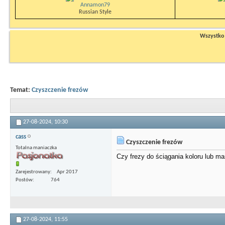
Annamon79
Russian Style
Wszystko n
Temat:
Czyszczenie frezów
27-08-2024,
10:30
cass
Czyszczenie frezów
Totalna maniaczka
Czy frezy do ściągania koloru lub 
Zarejestrowany
Apr 2017
Postów
764
27-08-2024,
11:55