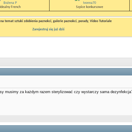
Bożena P
Ivonna70
Idealny French
Szpice konkursowe
a temat sztuki zdobienia paznokci, galerie paznokci, porady, Video Tutoriale
Zarejestruj się już dziś
masy musimy za każdym razem sterylizować czy wystarczy sama dezynfekcja