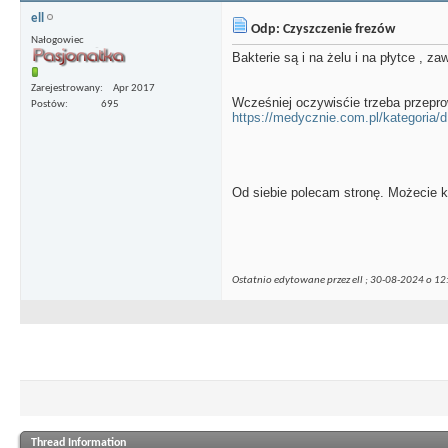
ell
Odp: Czyszczenie frezów
Nałogowiec
Bakterie są i na żelu i na płytce , 
Zarejestrowany
Apr 2017
Wcześniej oczywisćie trzeba przepro
Postów
695
https://medycznie.com.pl/kategoria/d.
Od siebie polecam stronę. Możecie ku
Ostatnio edytowane przez ell ; 30-08-2024 o
12
Thread Information