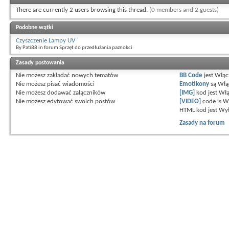
There are currently 2 users browsing this thread.
(0 members and 2 guests)
Podobne wątki
Czyszczenie Lampy UV
By Pati88 in forum Sprzęt do przedłużania paznokci
Zasady postowania
Nie możesz
zakładać nowych tematów
BB Code
jest
Włąc
Nie możesz
pisać wiadomości
Emotikony
są
Włą
Nie możesz
dodawać załączników
[IMG]
kod jest
Włą
Nie możesz
edytować swoich postów
[VIDEO]
code is
W
HTML kod jest
Wył
Zasady na forum