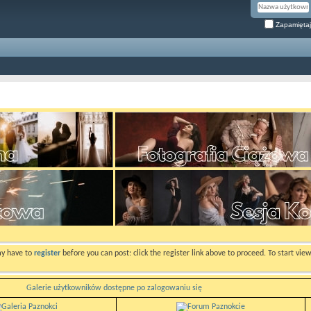
Zapamiętaj
ay have to
register
before you can post: click the register link above to proceed. To start vi
Galerie użytkowników dostępne po zalogowaniu się