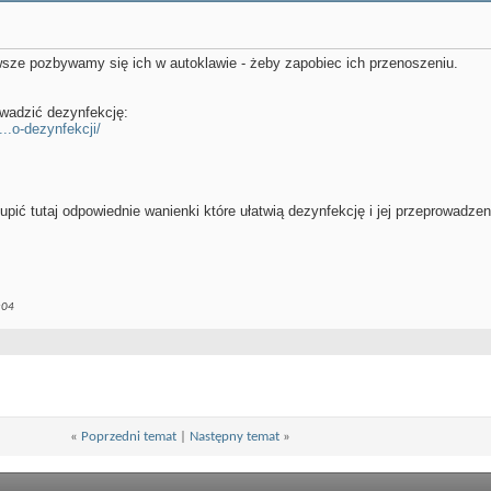
zawsze pozbywamy się ich w autoklawie - żeby zapobiec ich przenoszeniu.
wadzić dezynfekcję:
..o-dezynfekcji/
pić tutaj odpowiednie wanienki które ułatwią dezynfekcję i jej przeprowadzen
:04
«
Poprzedni temat
|
Następny temat
»