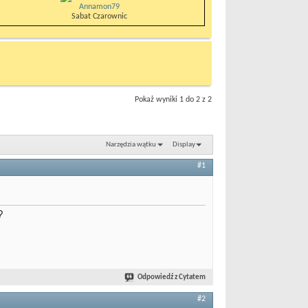
Annamon79
Sabat Czarownic
Pokaż wyniki 1 do 2 z 2
Narzędzia wątku
Display
#1
?
Odpowiedź z Cytatem
#2