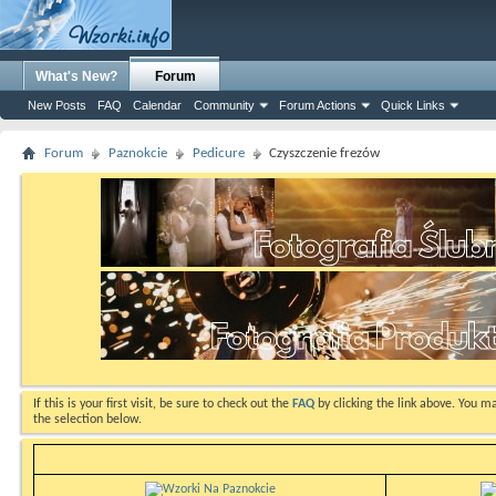
What's New?
Forum
New Posts
FAQ
Calendar
Community
Forum Actions
Quick Links
Forum
Paznokcie
Pedicure
Czyszczenie frezów
If this is your first visit, be sure to check out the
FAQ
by clicking the link above. You m
the selection below.