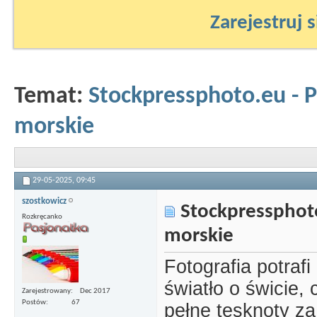
Zarejestruj s
Temat:
Stockpressphoto.eu - P
morskie
29-05-2025,
09:45
szostkowicz
Stockpressphoto
Rozkręcanko
morskie
Fotografia potrafi
światło o świcie, 
Zarejestrowany
Dec 2017
Postów
67
pełne tęsknoty z