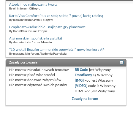
Atopicin co najlepsze na twarz
By ell in forum Offtopic
Karta Visa Comfort Plus ze stałą spłatą ? poznaj kartę ratalną
By mala in forum Czytnik blogów
Graplanszowadlaciebie - najlepsze gry planszowe
By Daria33 in forum Offtopic
Algi morskie (japońskie kryształki)
By daruniunia in forum Zdrowie
"10 w skali Beauforta - morskie opowieści" nowy konkurs AP
By marzena.k in forum Akademia Paznokcia
Zasady postowania
Nie możesz
zakładać nowych tematów
BB Code
jest
Włączony
Nie możesz
pisać wiadomości
Emotikony
są
Włączony
Nie możesz
dodawać załączników
[IMG]
kod jest
Włączony
Nie możesz
edytować swoich postów
[VIDEO]
code is
Włączony
HTML kod jest
Wyłączony
Zasady na forum