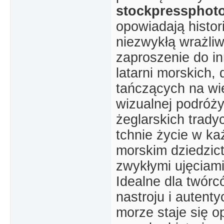
stockpressphot
opowiadają histor
niezwykłą wrażliw
zaproszenie do in
latarni morskich,
tańczących na wi
wizualnej podróż
żeglarskich trady
tchnie życie w ka
morskim dziedzict
zwykłymi ujęciami
Idealne dla twórc
nastroju i autent
morze staje się o