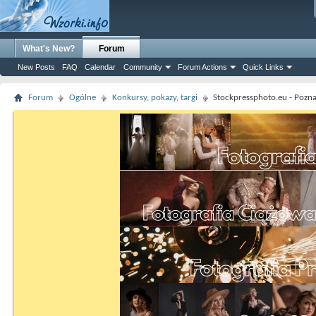
What's New?
Forum
New Posts
FAQ
Calendar
Community
Forum Actions
Quick Links
Forum
Ogólne
Konkursy, pokazy, targi
Stockpressphoto.eu - Poznaj