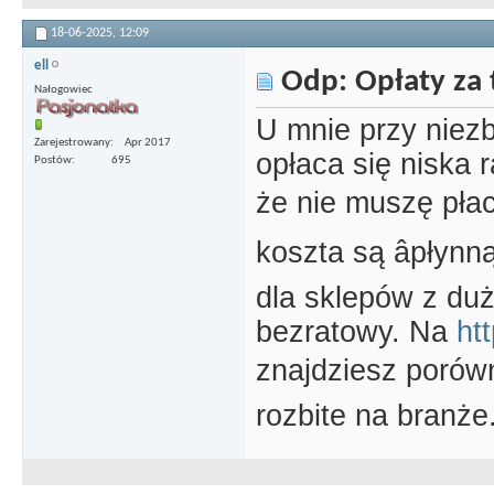
18-06-2025,
12:09
ell
Odp: Opłaty za 
Nałogowiec
U mnie przy niezb
Zarejestrowany
Apr 2017
opłaca się niska r
Postów
695
że nie muszę płaci
koszta są âpłynn
dla sklepów z du
bezratowy. Na
ht
znajdziesz porówna
rozbite na branże