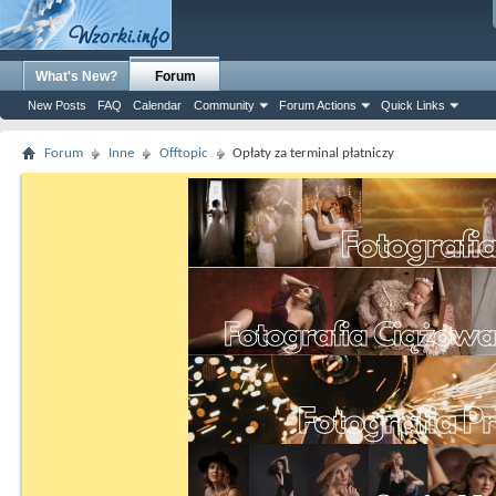
What's New?
Forum
New Posts
FAQ
Calendar
Community
Forum Actions
Quick Links
Forum
Inne
Offtopic
Opłaty za terminal płatniczy