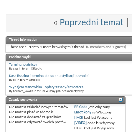
«
Poprzedni temat
|
Thread Information
There are currently 1 users browsing this thread.
(0 members and 1 guests)
Podobne wątki
Terminal płatniczy
By cass in forum Offtopic
Kasa fiskalna i terminal do salonu stylizacji paznokci
By ell in forum Offtopic
Wynajem stanowiska - opłaty/zasady/atmosfera
By barbara_kawka in forum Własny gabinet kosmetyczny
Zasady postowania
Nie możesz
zakładać nowych tematów
BB Code
jest
Włączony
Nie możesz
pisać wiadomości
Emotikony
są
Włączony
Nie możesz
dodawać załączników
[IMG]
kod jest
Włączony
Nie możesz
edytować swoich postów
[VIDEO]
code is
Włączony
HTML kod jest
Wyłączony