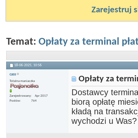
Zarejestruj s
Temat:
Opłaty za terminal pła
18-06-2025,
10:56
cass
Opłaty za termin
Totalna maniaczka
Dostawcy terminal
Zarejestrowany
Apr 2017
biorą opłatę miesi
Postów
764
kładą na transakcji
wychodzi u Was?