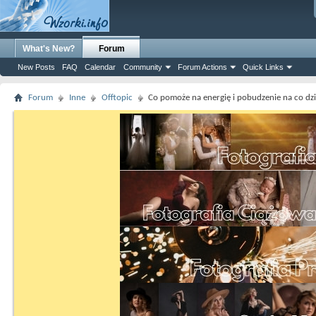
What's New?
Forum
New Posts
FAQ
Calendar
Community
Forum Actions
Quick Links
Forum
Inne
Offtopic
Co pomoże na energię i pobudzenie na co dz