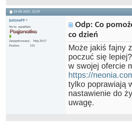
24-06-2025,
15:29
justyna99
Odp: Co pomoże
No to..wpadłam
co dzień
Zarejestrowany
May 2017
Może jakiś fajny z
Postów
155
poczuć się lepiej?
w swojej ofercie 
https://neonia.com
tylko poprawiają 
nastawienie do ż
uwagę.