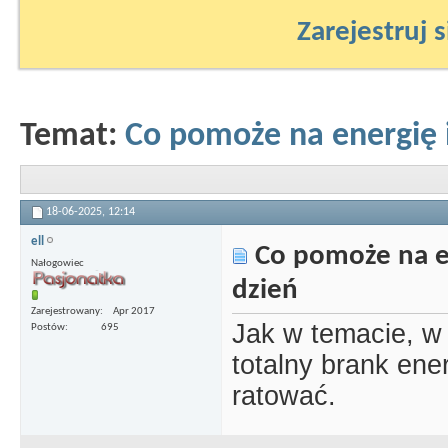
Zarejestruj s
Temat:
Co pomoże na energię 
18-06-2025,
12:14
ell
Co pomoże na en
Nałogowiec
dzień
Zarejestrowany
Apr 2017
Jak w temacie, w
Postów
695
totalny brank ener
ratować.