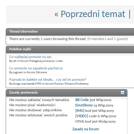
«
Poprzedni temat
|
Thread Information
There are currently 1 users browsing this thread.
(0 members and 1 guests)
Podobne wątki
Co najlepiej pomoże na azs
By ell in forum Pielęgnacja twarzy i ciała
Co pomoże na zapalenie pęcherza
By jagnam in forum Zdrowie
Paznokcie dalekie od ideału... czy żel im pomoże?
By kinga.waclawek1990 in forum Pomoc Pytania Problemy
Zasady postowania
Nie możesz
zakładać nowych tematów
BB Code
jest
Włączony
Nie możesz
pisać wiadomości
Emotikony
są
Włączony
Nie możesz
dodawać załączników
[IMG]
kod jest
Włączony
Nie możesz
edytować swoich postów
[VIDEO]
code is
Włączony
HTML kod jest
Wyłączony
Zasady na forum