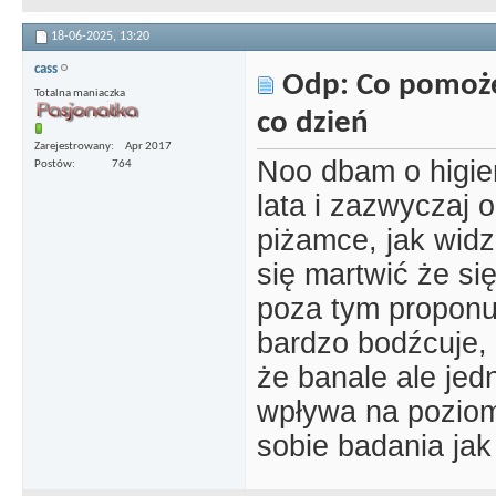
18-06-2025,
13:20
cass
Odp: Co pomoże
Totalna maniaczka
co dzień
Zarejestrowany
Apr 2017
Noo dbam o higie
Postów
764
lata i zazwyczaj
piżamce, jak widz
się martwić że się
poza tym proponu
bardzo bodźcuje,
że banale ale jedn
wpływa na poziom
sobie badania jak