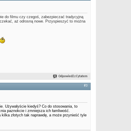
iwie do filmu czy czegoś, zabezpieczać tradycyjną
ą i czekać, aż odrosną nowe. Przyspieszyć to można
Odpowiedź z Cytatem
#3
ie. Używałyście kiedyś? Co do stosowania, to
nia paznokcie i zmniejsza ich łamliwość.
 kilka złotych tak naprawdę, a może przynieść tyle