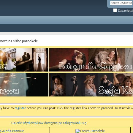
Zapamiętaj
może na słabe paznokcie
ay have to
register
before you can post: click the register link above to proceed. To start vi
Galerie użytkowników dostępne po zalogowaniu się