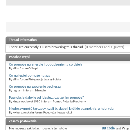
Thread Information
There are currently 1 users browsing this thread.
(0 members and 1 guests)
Podobne wątki
Co pomoże na energię i pobudzenie na co dzień
By ell in forum Offtopic
Co najlepiej pomoże na azs
By ell in forum Pielęgnacja twarzy i ciała
Co pomoże na zapalenie pęcherza
By jagnam in forum Zdrowie
Paznokcie dalekie od ideału... czy żel im pomoże?
By kinga.waclawek1990 in forum Pomoc Pytania Problemy
Niedoczynność tarczycy, czyli b. słabe i krótkie paznoknie, a hybryda
By kwkurczynska in forum Przedłużanie paznokci
Zasady postowania
Nie możesz
zakładać nowych tematów
BB Code
jest
Włąc