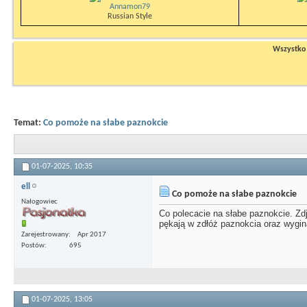
Annamon79
Russian Style
Wszystko n
Temat:
Co pomoże na słabe paznokcie
01-07-2025,
10:35
ell
Co pomoże na słabe paznokcie
Nałogowiec
Co polecacie na słabe paznokcie. Zdj
pękają w zdłóż paznokcia oraz wygin
Zarejestrowany
Apr 2017
Postów
695
01-07-2025,
13:05