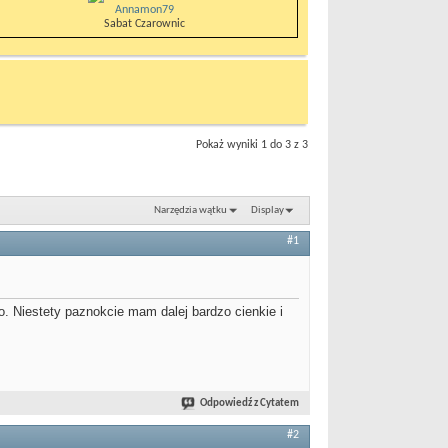
Annamon79
Sabat Czarownic
Pokaż wyniki 1 do 3 z 3
Narzędzia wątku
Display
#1
o. Niestety paznokcie mam dalej bardzo cienkie i
Odpowiedź z Cytatem
#2