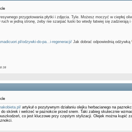
cie
gresywnego przygotowania płytki i zdjęcia. Tyle. Możesz moczyć w ciepłej ol
 ruch w jedną stronę, żeby nie szarpać łuski bo wtedy łatwiej się zadzieraj
amadicuori.pl/odzywki-do-pa...i-regeneracji/
Jak dobrać odpowiednią odżywką
8:38
cie
nakobieta.pl/
artykuł o pozytywnym działaniu olejku herbacianego na paznokc
ki do skórek i wetrzeć w paznokcie przed snem. Taki zabieg skutecznie wzmac
uszkodzeń, co jest kluczowe przy częstym stylizacji. Olejek można kupić za
znokci.