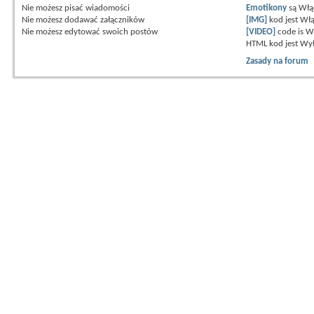
Nie możesz
pisać wiadomości
Emotikony
są
Włą
Nie możesz
dodawać załączników
[IMG]
kod jest
Włą
Nie możesz
edytować swoich postów
[VIDEO]
code is
W
HTML kod jest
Wył
Zasady na forum