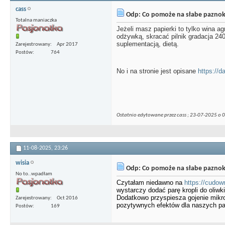
cass
Odp: Co pomoże na słabe paznok
Totalna maniaczka
Jeżeli masz papierki to tylko wina a
odżywką, skracać pilnik gradacja 240
suplementacją, dietą.
Zarejestrowany
Apr 2017
Postów
764
No i na stronie jest opisane
https://d
Ostatnio edytowane przez cass ; 23-07-2025 o
0
11-08-2025,
23:26
wisia
Odp: Co pomoże na słabe paznok
No to..wpadłam
Czytałam niedawno na
https://cudow
wystarczy dodać parę kropli do oliw
Dodatkowo przyspiesza gojenie mikro
Zarejestrowany
Oct 2016
pozytywnych efektów dla naszych pa
Postów
169