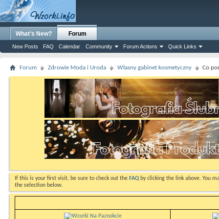
What's New?
Forum
New Posts
FAQ
Calendar
Community
Forum Actions
Quick Links
Forum
Zdrowie Moda i Uroda
Własny gabinet kosmetyczny
Co po
If this is your first visit, be sure to check out the
FAQ
by clicking the link above. You m
the selection below.