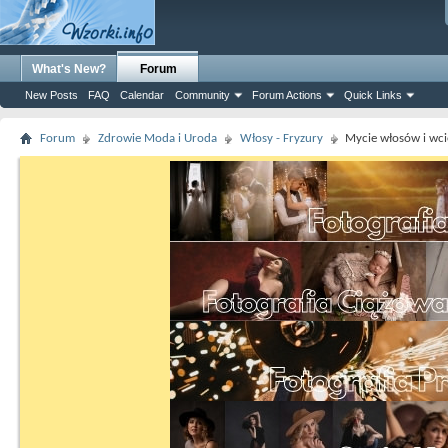
What's New?
Forum
New Posts
FAQ
Calendar
Community
Forum Actions
Quick Links
Forum
Zdrowie Moda i Uroda
Włosy - Fryzury
Mycie włosów i wci