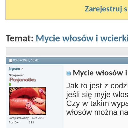
Zarejestruj s
Temat:
Mycie włosów i wcierk
03-07-2025,
10:42
jagnam
Mycie włosów i 
Nałogowiec
Jak to jest z co
jeśli się myje wło
Czy w takim wypa
włosów można na
Zarejestrowany
Dec 2015
Postów
383