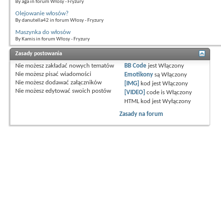
By aga in forum Włosy - Fryzury
Olejowanie włosów?
By danutella42 in forum Włosy - Fryzury
Maszynka do włosów
By Kamis in forum Włosy - Fryzury
Zasady postowania
Nie możesz
zakładać nowych tematów
BB Code
jest
Włączony
Nie możesz
pisać wiadomości
Emotikony
są
Włączony
Nie możesz
dodawać załączników
[IMG]
kod jest
Włączony
Nie możesz
edytować swoich postów
[VIDEO]
code is
Włączony
HTML kod jest
Wyłączony
Zasady na forum