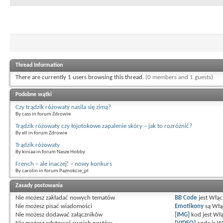
Thread Information
There are currently 1 users browsing this thread.
(0 members and 1 guests)
Podobne wątki
Czy trądzik różowaty nasila się zimą?
By cass in forum Zdrowie
Trądzik różowaty czy łojotokowe zapalenie skóry – jak to rozróżnić?
By ell in forum Zdrowie
Trądzik różowaty
By kiniaa in forum Nasze Hobby
French – ale inaczej! – nowy konkurs
By carolin in forum Paznokcie_pl
Zasady postowania
Nie możesz
zakładać nowych tematów
BB Code
jest
Włąc
Nie możesz
pisać wiadomości
Emotikony
są
Włą
Nie możesz
dodawać załączników
[IMG]
kod jest
Włą