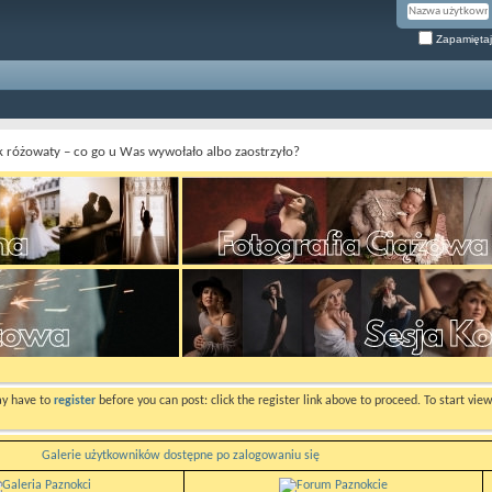
Zapamiętaj
k różowaty – co go u Was wywołało albo zaostrzyło?
ay have to
register
before you can post: click the register link above to proceed. To start vi
Galerie użytkowników dostępne po zalogowaniu się