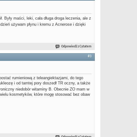
. Były maści, leki, cała długa droga leczenia, ale z
o dzień używam płynu i kremu z Acnerose i dzięki
Odpowiedź z Cytatem
#3
postać rumieniową z teleangiektazjami, do tego
kleozę i od tamtej pory doszedł TR oczny, a także
ż chroniczny niedobór witaminy B. Obecnie ZO mam w
 niewielu kosmetyków, które mogę stosować bez obaw