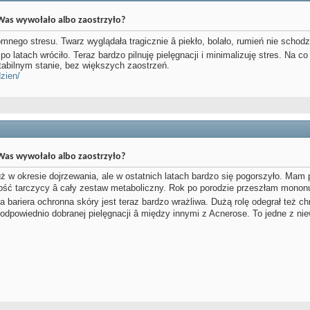
Was wywołało albo zaostrzyło?
ego stresu. Twarz wyglądała tragicznie â piekło, bolało, rumień nie schodził
o latach wróciło. Teraz bardzo pilnuję pielęgnacji i minimalizuję stres. Na c
tabilnym stanie, bez większych zaostrzeń.
zien/
Was wywołało albo zaostrzyło?
uż w okresie dojrzewania, ale w ostatnich latach bardzo się pogorszyło. Mam 
ość tarczycy â cały zestaw metaboliczny. Rok po porodzie przeszłam mononu
oja bariera ochronna skóry jest teraz bardzo wrażliwa. Dużą rolę odegrał te
ki odpowiednio dobranej pielęgnacji â między innymi z Acnerose. To jedne z