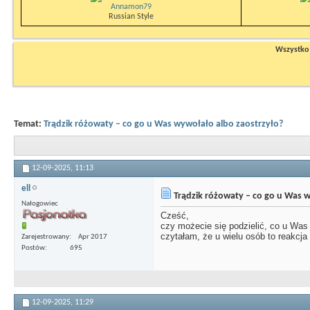
Annamon79
Russian Style
Wszystko n
Temat:
Trądzik różowaty – co go u Was wywołało albo zaostrzyło?
12-09-2025,
11:13
ell
Trądzik różowaty – co go u Was w
Nałogowiec
Cześć,
czy możecie się podzielić, co u Was 
czytałam, że u wielu osób to reakcja
Zarejestrowany
Apr 2017
Postów
695
12-09-2025,
11:29