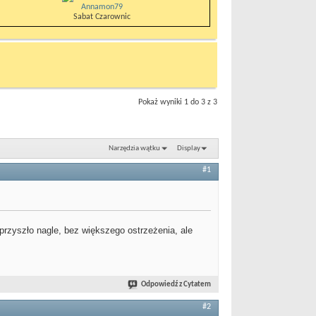
Annamon79
Sabat Czarownic
Pokaż wyniki 1 do 3 z 3
Narzędzia wątku
Display
#1
przyszło nagle, bez większego ostrzeżenia, ale
Odpowiedź z Cytatem
#2