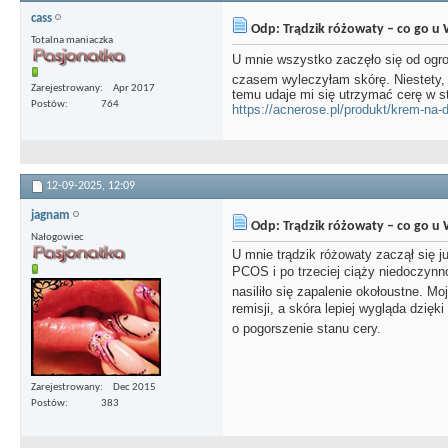
cass
Odp: Trądzik różowaty – co go u 
Totalna maniaczka
U mnie wszystko zaczęło się od ogromn
czasem wyleczyłam skórę. Niestety, p
Zarejestrowany
Apr 2017
temu udaje mi się utrzymać cerę w s
Postów
764
https://acnerose.pl/produkt/krem-na-d
12-09-2025,
12:09
jagnam
Odp: Trądzik różowaty – co go u 
Nałogowiec
U mnie trądzik różowaty zaczął się j
PCOS i po trzeciej ciąży niedoczynn
nasiliło się zapalenie okołoustne. M
remisji, a skóra lepiej wygląda dzię
o pogorszenie stanu cery.
Zarejestrowany
Dec 2015
Postów
383