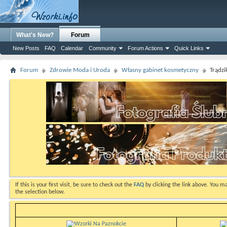
What's New?
Forum
New Posts
FAQ
Calendar
Community
Forum Actions
Quick Links
Forum
Zdrowie Moda i Uroda
Własny gabinet kosmetyczny
Trądzi
If this is your first visit, be sure to check out the
FAQ
by clicking the link above. You m
the selection below.