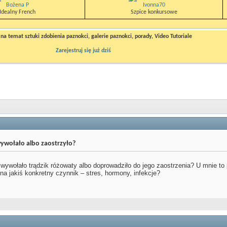
Bożena P
Ivonna70
Idealny French
Szpice konkursowe
a temat sztuki zdobienia paznokci, galerie paznokci, porady, Video Tutoriale
Zarejestruj się już dziś
ywołało albo zaostrzyło?
wywołało trądzik różowaty albo doprowadziło do jego zaostrzenia? U mnie to 
 na jakiś konkretny czynnik – stres, hormony, infekcje?