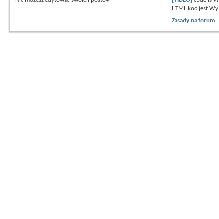
Nie możesz
edytować swoich postów
[VIDEO]
code is
W
HTML kod jest
Wył
Zasady na forum