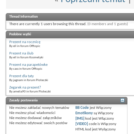
Thread Information
There are currently 1 users browsing this thread.
(0 members and 1 guests)
Podobne wątki
Prezent na rocznicę
By ell in forum Offtopic
Prezent na ślub
By ell in forum Kosmetyki
Prezent na parapetówke
By cass in forum Offtopic
Prezent dla taty
By jagnam in forum Ploteczki
Zegarek na prezent?
By amelia90 in forum Ploteczki
Zasady postowania
Nie możesz
zakładać nowych tematów
BB Code
jest
Włączony
Nie możesz
pisać wiadomości
Emotikony
są
Włączony
Nie możesz
dodawać załączników
[IMG]
kod jest
Włączony
Nie możesz
edytować swoich postów
[VIDEO]
code is
Włączony
HTML kod jest
Wyłączony