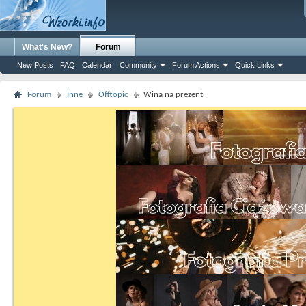
What's New?
Forum
New Posts
FAQ
Calendar
Community
Forum Actions
Quick Links
Forum
Inne
Offtopic
Wina na prezent