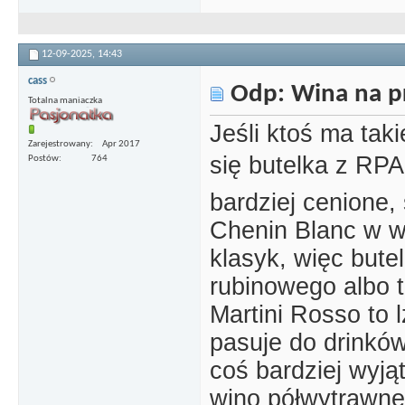
12-09-2025,
14:43
cass
Odp: Wina na p
Totalna maniaczka
Jeśli ktoś ma taki
Zarejestrowany
Apr 2017
się butelka z RPA 
Postów
764
bardziej cenione,
Chenin Blanc w we
klasyk, więc butel
rubinowego albo 
Martini Rosso to l
pasuje do drinków
coś bardziej wyją
wino półwytrawne