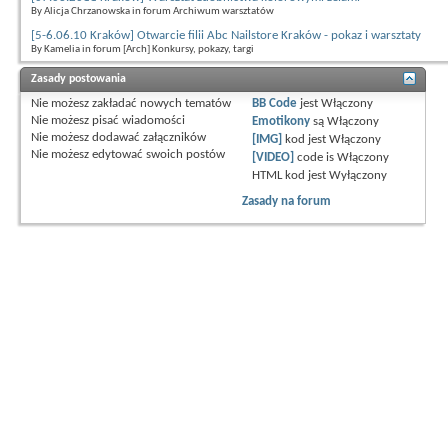
By Alicja Chrzanowska in forum Archiwum warsztatów
[5-6.06.10 Kraków] Otwarcie filii Abc Nailstore Kraków - pokaz i warsztaty
By Kamelia in forum [Arch] Konkursy, pokazy, targi
Zasady postowania
Nie możesz
zakładać nowych tematów
BB Code
jest
Włączony
Nie możesz
pisać wiadomości
Emotikony
są
Włączony
Nie możesz
dodawać załączników
[IMG]
kod jest
Włączony
Nie możesz
edytować swoich postów
[VIDEO]
code is
Włączony
HTML kod jest
Wyłączony
Zasady na forum