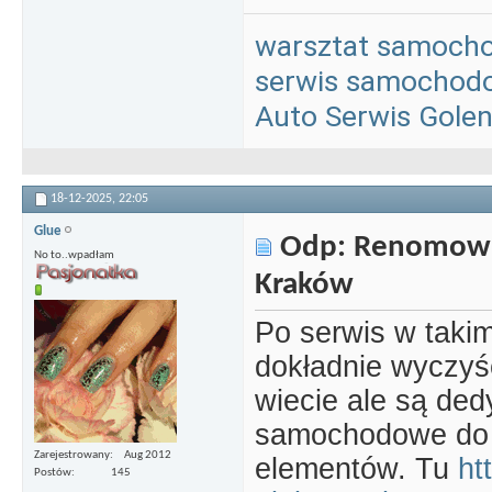
warsztat samoch
serwis samochod
Auto Serwis Gole
18-12-2025,
22:05
Glue
Odp: Renomowa
No to..wpadłam
Kraków
Po serwis w takim
dokładnie wyczyś
wiecie ale są de
samochodowe do d
Zarejestrowany
Aug 2012
elementów. Tu
ht
Postów
145