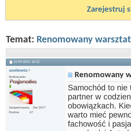
Zarejestruj s
Temat:
Renomowany warszta
12-09-2025,
16:12
szostkowicz
Renomowany wa
Rozkręcanko
Samochód to nie t
partner w codzie
obowiązkach. Ki
Zarejestrowany
Dec 2017
warto mieć pewnoś
Postów
67
fachowość i pasja