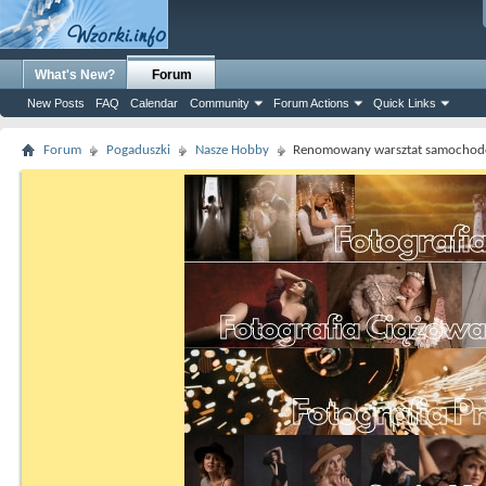
What's New?
Forum
New Posts
FAQ
Calendar
Community
Forum Actions
Quick Links
Forum
Pogaduszki
Nasze Hobby
Renomowany warsztat samocho