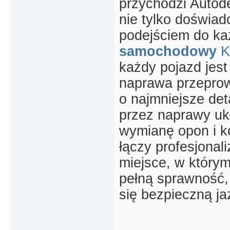
przychodzi Autode
nie tylko doświad
podejściem do k
samochodowy
K
każdy pojazd jest
naprawa przeprow
o najmniejsze det
przez naprawy u
wymianę opon i k
łączy profesjonal
miejsce, w który
pełną sprawność,
się bezpieczną ja