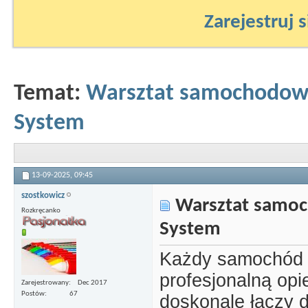
Zarejestruj s
Temat:
Warsztat samochodowy
System
13-09-2025,
09:45
szostkowicz
Warsztat samoc
Rozkręcanko
System
Każdy samochód z
profesjonalną opi
Zarejestrowany
Dec 2017
Postów
67
doskonale łączy 