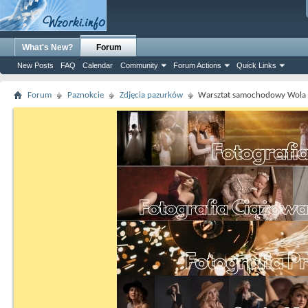
What's New?
Forum
New Posts
FAQ
Calendar
Community
Forum Actions
Quick Links
Forum
Paznokcie
Zdjęcia pazurków
Warsztat samochodowy Wola 