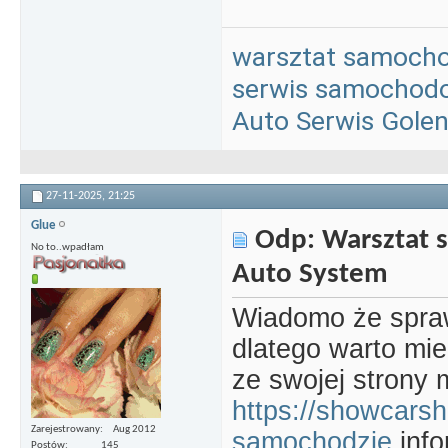
warsztat samoch
serwis samochod
Auto Serwis Gole
27-11-2025,
21:25
Glue
Odp: Warsztat 
No to..wpadłam
Auto System
Wiadomo że spra
dlatego warto mie
ze swojej strony 
https://showcarshi
Zarejestrowany
Aug 2012
samochodzie
info
Postów
145