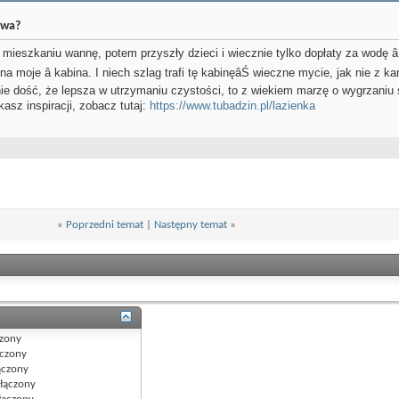
owa?
ieszkaniu wannę, potem przyszły dzieci i wiecznie tylko dopłaty za wodę â
a moje â kabina. I niech szlag trafi tę kabinęâŚ wieczne mycie, jak nie z 
ie dość, że lepsza w utrzymaniu czystości, to z wiekiem marzę o wygrzaniu s
kasz inspiracji, zobacz tutaj:
https://www.tubadzin.pl/lazienka
«
Poprzedni temat
|
Następny temat
»
zony
czony
czony
łączony