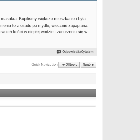
 masakra. Kupiliśmy większe mieszkanie i była
kamienia to z osadu po mydle, wiecznie zapaprana.
woich kości w ciepłej wodzie i zanurzeniu się w
Odpowiedź z Cytatem
Quick Navigation
Offtopic
Na górę