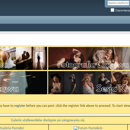
Zapamiętaj
ay have to
register
before you can post: click the register link above to proceed. To start vi
Galerie użytkowników dostępne po zalogowaniu się