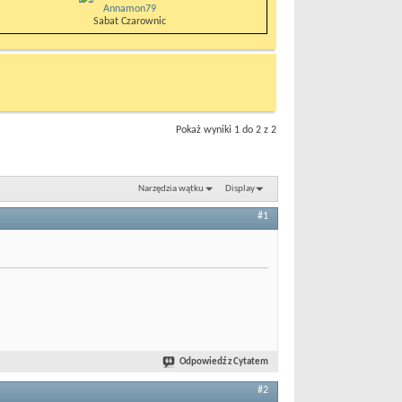
Annamon79
Sabat Czarownic
Pokaż wyniki 1 do 2 z 2
Narzędzia wątku
Display
#1
Odpowiedź z Cytatem
#2