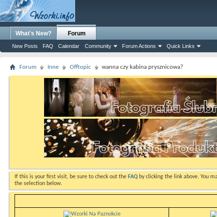
What's New?
Forum
New Posts
FAQ
Calendar
Community
Forum Actions
Quick Links
Forum
Inne
Offtopic
wanna czy kabina prysznicowa?
If this is your first visit, be sure to check out the
FAQ
by clicking the link above. You m
the selection below.