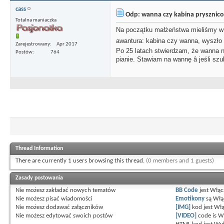
cass
Odp: wanna czy kabina prysznic
Totalna maniaczka
Na początku małżeństwa mieliśmy w m
awantura: kabina czy wanna, wyszło n
Zarejestrowany
Apr 2017
Po 25 latach stwierdzam, że wanna n
Postów
764
pianie. Stawiam na wannę â jeśli szu
Thread Information
There are currently 1 users browsing this thread.
(0 members and 1 guests)
Zasady postowania
Nie możesz
zakładać nowych tematów
BB Code
jest
Włąc
Nie możesz
pisać wiadomości
Emotikony
są
Włą
Nie możesz
dodawać załączników
[IMG]
kod jest
Włą
Nie możesz
edytować swoich postów
[VIDEO]
code is
W