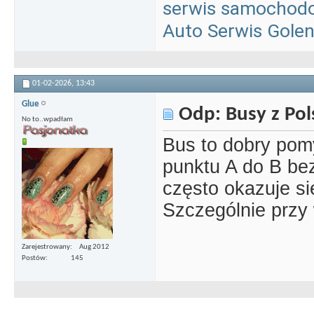
serwis samochod
Auto Serwis Gole
01-02-2026,
13:43
Glue
Odp: Busy z Pols
No to..wpadłam
Bus to dobry pom
punktu A do B b
często okazuje si
Szczególnie przy
Zarejestrowany
Aug 2012
Postów
145