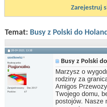
Zarejestruj s
Temat:
Busy z Polski do Holand
28-09-2025,
13:38
szostkowicz
Busy z Polski do
Rozkręcanko
Marzysz o wygodn
rodziny za grani
Amigos Przewozy 
Zarejestrowany
Dec 2017
Twojego domu, be
Postów
67
postojów. Nasze 