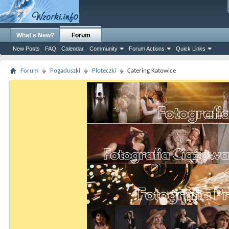
What's New?
Forum
New Posts
FAQ
Calendar
Community
Forum Actions
Quick Links
Forum
Pogaduszki
Ploteczki
Catering Katowice