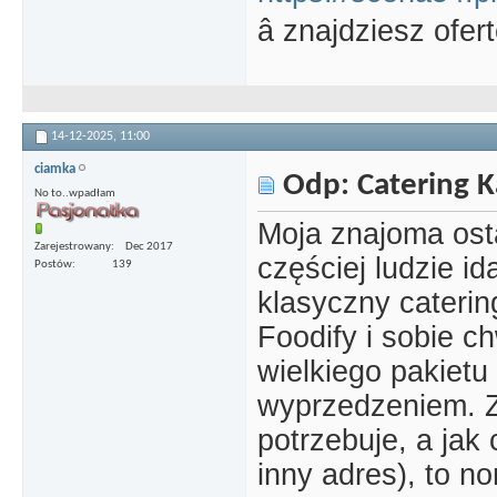
â znajdziesz ofe
14-12-2025,
11:00
ciamka
Odp: Catering 
No to..wpadłam
Moja znajoma ost
Zarejestrowany
Dec 2017
częściej ludzie i
Postów
139
klasyczny caterin
Foodify i sobie ch
wielkiego pakietu
wyprzedzeniem. Z
potrzebuje, a jak
inny adres), to no