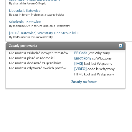
By chanah in forum Offtopic
Liposukcja Katowice
By cass in forum Pielęgnacja twarzy i ciała
Szkolenia - Katowice
By monika0309 in forum Szkolenia i warsztaty
[30.06. Katowice] Warsztaty One Stroke lvl II.
By RedSunset in forum Warsztaty
Zasady postowania
Nie możesz
zakładać nowych tematów
BB Code
jest
Włączony
Nie możesz
pisać wiadomości
Emotikony
są
Włączony
Nie możesz
dodawać załączników
[IMG]
kod jest
Włączony
Nie możesz
edytować swoich postów
[VIDEO]
code is
Włączony
HTML kod jest
Wyłączony
Zasady na forum