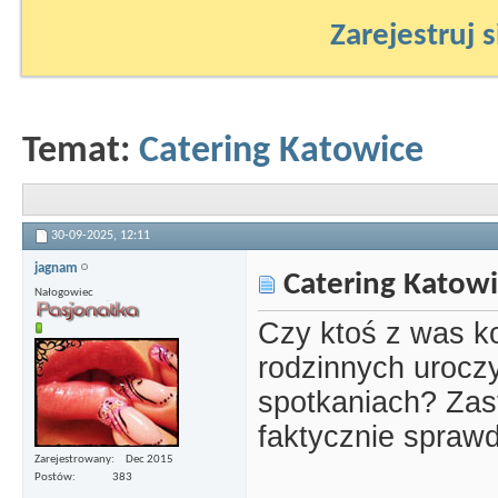
Zarejestruj s
Temat:
Catering Katowice
30-09-2025,
12:11
jagnam
Catering Katow
Nałogowiec
Czy ktoś z was ko
rodzinnych urocz
spotkaniach? Zast
faktycznie spraw
Zarejestrowany
Dec 2015
Postów
383