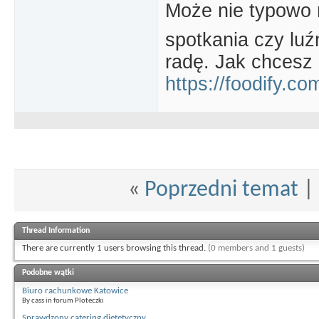
Może nie typowo na
spotkania czy luź
radę. Jak chcesz 
https://foodify.co
«
Poprzedni temat
|
Thread Information
There are currently 1 users browsing this thread.
(0 members and 1 guests)
Podobne wątki
Biuro rachunkowe Katowice
By cass in forum Ploteczki
Sprawdzony catering dietetyczny