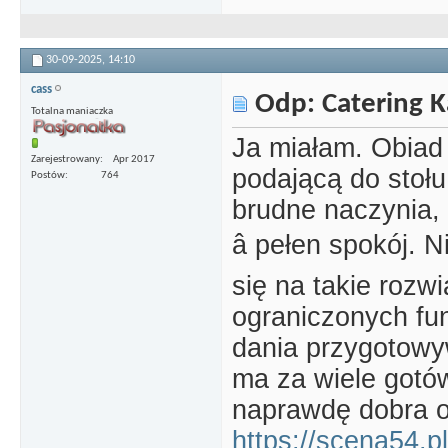
30-09-2025,
14:10
cass
Odp: Catering 
Totalna maniaczka
Ja miałam. Obiad b
Zarejestrowany
Apr 2017
podającą do stołu
Postów
764
brudne naczynia, 
â pełen spokój.
się na takie rozw
ograniczonych fund
dania przygotowyw
ma za wiele gotów
naprawdę dobra op
https://scena54.pl