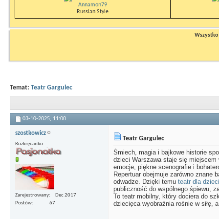
Annamon79
Russian Style
Wszystko n
Temat:
Teatr Gargulec
03-10-2025,
11:00
szostkowicz
Teatr Gargulec
Rozkręcanko
Śmiech, magia i bajkowe historie spot
dzieci Warszawa staje się miejscem w
emocje, piękne scenografie i bohater
Repertuar obejmuje zarówno znane baj
odwadze. Dzięki temu
teatr dla dzie
publiczność do wspólnego śpiewu, zab
Zarejestrowany
Dec 2017
To teatr mobilny, który dociera do sz
dziecięca wyobraźnia rośnie w siłę, 
Postów
67