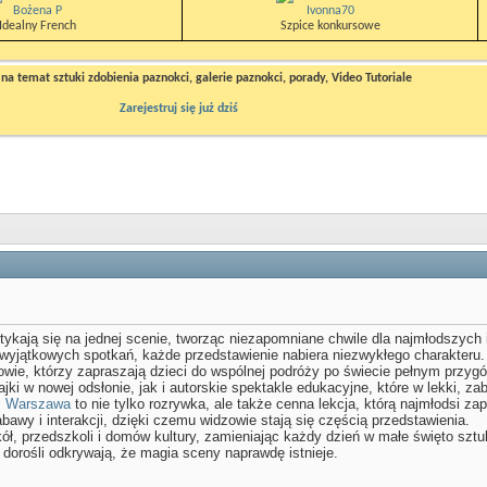
Bożena P
Ivonna70
Idealny French
Szpice konkursowe
a temat sztuki zdobienia paznokci, galerie paznokci, porady, Video Tutoriale
Zarejestruj się już dziś
ykają się na jednej scenie, tworząc niezapomniane chwile dla najmłodszych i i
yjątkowych spotkań, każde przedstawienie nabiera niezwykłego charakteru. Ga
owie, którzy zapraszają dzieci do wspólnej podróży po świecie pełnym przygó
ki w nowej odsłonie, jak i autorskie spektakle edukacyjne, które w lekki, za
ci Warszawa
to nie tylko rozrywka, ale także cenna lekcja, którą najmłodsi za
awy i interakcji, dzięki czemu widzowie stają się częścią przedstawienia.
kół, przedszkoli i domów kultury, zamieniając każdy dzień w małe święto sztu
a dorośli odkrywają, że magia sceny naprawdę istnieje.