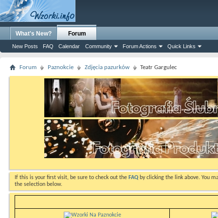
What's New?
Forum
New Posts
FAQ
Calendar
Community
Forum Actions
Quick Links
Forum
Paznokcie
Zdjęcia pazurków
Teatr Gargulec
If this is your first visit, be sure to check out the
FAQ
by clicking the link above. You m
the selection below.