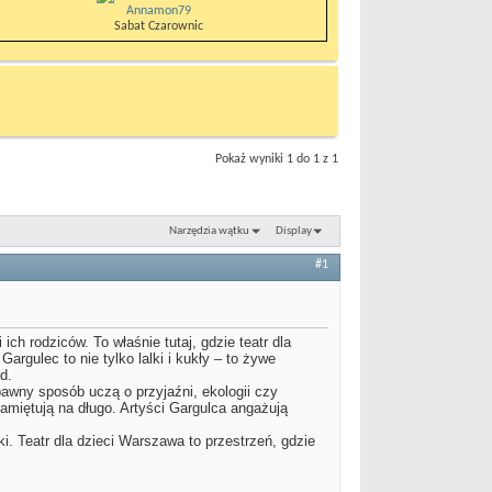
Annamon79
Sabat Czarownic
Pokaż wyniki 1 do 1 z 1
Narzędzia wątku
Display
#1
ch rodziców. To właśnie tutaj, gdzie teatr dla
rgulec to nie tylko lalki i kukły – to żywe
d.
bawny sposób uczą o przyjaźni, ekologii czy
pamiętują na długo. Artyści Gargulca angażują
ki. Teatr dla dzieci Warszawa to przestrzeń, gdzie