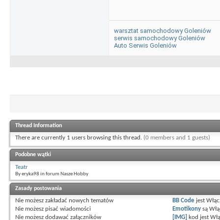
warsztat samochodowy Goleniów
serwis samochodowy Goleniów
Auto Serwis Goleniów
Thread Information
There are currently 1 users browsing this thread.
(0 members and 1 guests)
Podobne wątki
Teatr
By eryka98 in forum Nasze Hobby
Zasady postowania
Nie możesz
zakładać nowych tematów
BB Code
jest
Włąc
Nie możesz
pisać wiadomości
Emotikony
są
Włą
Nie możesz
dodawać załączników
[IMG]
kod jest
Włą