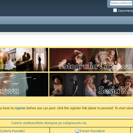
Zapamiętaj
ay have to
register
before you can post: click the register link above to proceed. To start vi
Galerie użytkowników dostępne po zalogowaniu się