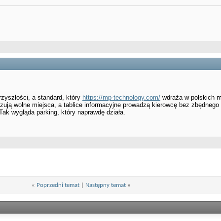
przyszłości, a standard, który
https://mp-technology.com/
wdraża w polskich m
kazują wolne miejsca, a tablice informacyjne prowadzą kierowcę bez zbędneg
Tak wygląda parking, który naprawdę działa.
«
Poprzedni temat
|
Następny temat
»