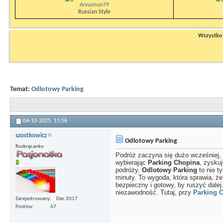
Annamon79
Russian Style
Wszystko n
Temat:
Odlotowy Parking
04-10-2025,
11:56
szostkowicz
Odlotowy Parking
Rozkręcanko
Podróż zaczyna się dużo wcześniej, n
wybierając
Parking Chopina
, zysku
podróży.
Odlotowy Parking
to nie ty
minuty. To wygoda, która sprawia, że
bezpieczny i gotowy, by ruszyć dalej
niezawodność. Tutaj, przy
Parking 
Zarejestrowany
Dec 2017
Postów
67