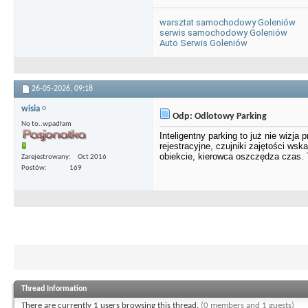
warsztat samochodowy Goleniów
serwis samochodowy Goleniów
Auto Serwis Goleniów
26-05-2026,
09:18
wisia
Odp: Odlotowy Parking
No to..wpadłam
Inteligentny parking to już nie wizja 
rejestracyjne, czujniki zajętości ws
obiekcie, kierowca oszczędza czas. 
Zarejestrowany
Oct 2016
Postów
169
Thread Information
There are currently 1 users browsing this thread.
(0 members and 1 guests)