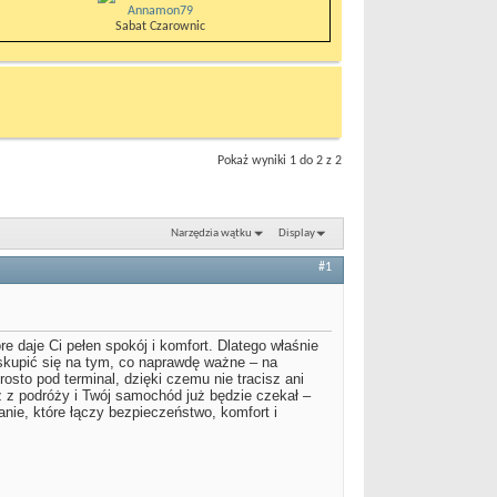
Annamon79
Sabat Czarownic
Pokaż wyniki 1 do 2 z 2
Narzędzia wątku
Display
#1
e daje Ci pełen spokój i komfort. Dlatego właśnie
kupić się na tym, co naprawdę ważne – na
rosto pod terminal, dzięki czemu nie tracisz ani
z z podróży i Twój samochód już będzie czekał –
nie, które łączy bezpieczeństwo, komfort i