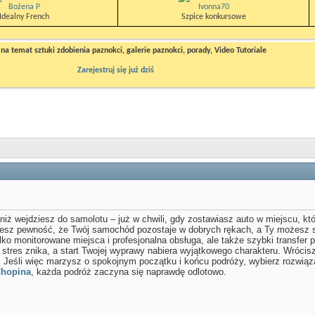
Bożena P
Ivonna70
Idealny French
Szpice konkursowe
a temat sztuki zdobienia paznokci, galerie paznokci, porady, Video Tutoriale
Zarejestruj się już dziś
iż wejdziesz do samolotu – już w chwili, gdy zostawiasz auto w miejscu, któr
jesz pewność, że Twój samochód pozostaje w dobrych rękach, a Ty możesz s
lko monitorowane miejsca i profesjonalna obsługa, ale także szybki transfer p
 stres znika, a start Twojej wyprawy nabiera wyjątkowego charakteru. Wrócis
. Jeśli więc marzysz o spokojnym początku i końcu podróży, wybierz rozwiąza
Chopina
, każda podróż zaczyna się naprawdę odlotowo.