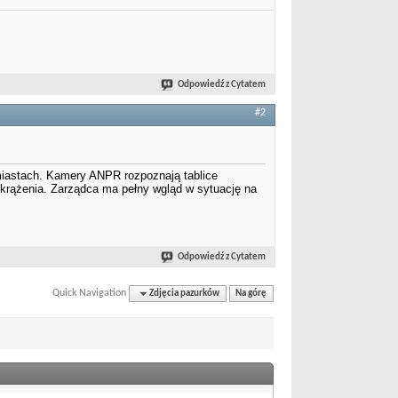
Odpowiedź z Cytatem
#2
iastach. Kamery ANPR rozpoznają tablice
o krążenia. Zarządca ma pełny wgląd w sytuację na
Odpowiedź z Cytatem
Quick Navigation
Zdjęcia pazurków
Na górę