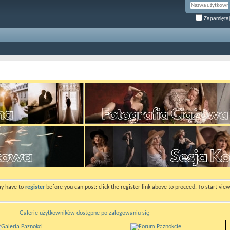
Zapamiętaj
ay have to
register
before you can post: click the register link above to proceed. To start vi
Galerie użytkowników dostępne po zalogowaniu się