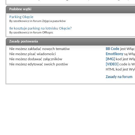
Podobne wątki
Parking Okęcie
By szostkowicz in forum Zdjęcia pazurków
Ile kosztuje parking na lotnisku Okęcie?
By szostkowicz in forum Offtopic
Zasady postowania
Nie możesz
zakładać nowych tematów
BB Code
jest
Włąc
Nie możesz
pisać wiadomości
Emotikony
są
Włą
Nie możesz
dodawać załączników
[IMG]
kod jest
Włą
Nie możesz
edytować swoich postów
[VIDEO]
code is
W
HTML kod jest
Wył
Zasady na forum