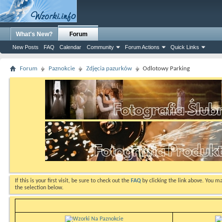
What's New?
Forum
New Posts
FAQ
Calendar
Community
Forum Actions
Quick Links
Forum
Paznokcie
Zdjęcia pazurków
Odlotowy Parking
If this is your first visit, be sure to check out the
FAQ
by clicking the link above. You m
the selection below.