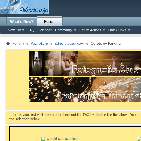
What's New?
Forum
New Posts
FAQ
Calendar
Community
Forum Actions
Quick Links
Forum
Paznokcie
Zdjęcia pazurków
Odlotowy Parking
If this is your first visit, be sure to check out the
FAQ
by clicking the link above. You m
the selection below.