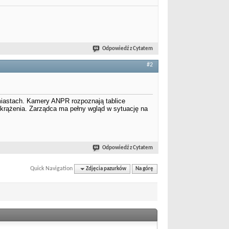
Odpowiedź z Cytatem
#2
iastach. Kamery ANPR rozpoznają tablice
o krążenia. Zarządca ma pełny wgląd w sytuację na
Odpowiedź z Cytatem
Quick Navigation
Zdjęcia pazurków
Na górę