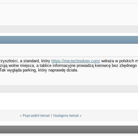
przyszłości, a standard, który
https://mp-technology.com/
wdraża w polskich m
kazują wolne miejsca, a tablice informacyjne prowadzą kierowcę bez zbędneg
Tak wygląda parking, który naprawdę działa.
«
Poprzedni temat
|
Następny temat
»