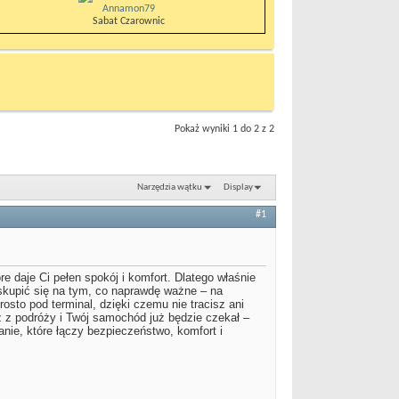
Annamon79
Sabat Czarownic
Pokaż wyniki 1 do 2 z 2
Narzędzia wątku
Display
#1
e daje Ci pełen spokój i komfort. Dlatego właśnie
kupić się na tym, co naprawdę ważne – na
rosto pod terminal, dzięki czemu nie tracisz ani
z z podróży i Twój samochód już będzie czekał –
nie, które łączy bezpieczeństwo, komfort i