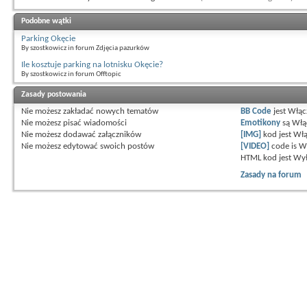
Podobne wątki
Parking Okęcie
By szostkowicz in forum Zdjęcia pazurków
Ile kosztuje parking na lotnisku Okęcie?
By szostkowicz in forum Offtopic
Zasady postowania
Nie możesz
zakładać nowych tematów
BB Code
jest
Włąc
Nie możesz
pisać wiadomości
Emotikony
są
Włą
Nie możesz
dodawać załączników
[IMG]
kod jest
Włą
Nie możesz
edytować swoich postów
[VIDEO]
code is
W
HTML kod jest
Wył
Zasady na forum