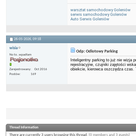
warsztat samochodowy Goleniów
serwis samochodowy Goleniów
Auto Serwis Goleniów
26-05-2026,
09:18
wisia
Odp: Odlotowy Parking
No to..wpadłam
Inteligentny parking to już nie wizja 
rejestracyjne, czujniki zajętości ws
obiekcie, kierowca oszczędza czas. 
Zarejestrowany
Oct 2016
Postów
169
Thread Information
There are currently 3 users browsing this thread.
(0 members and 3 guests)