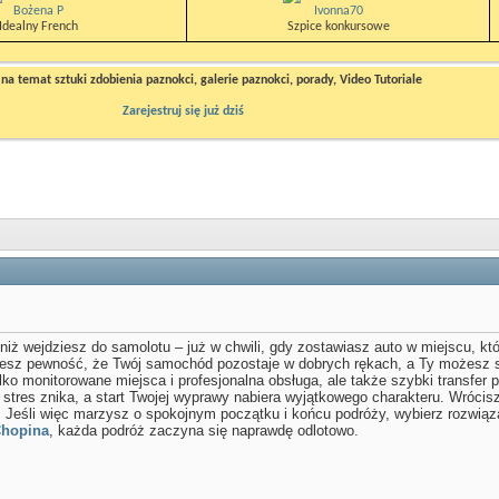
Bożena P
Ivonna70
Idealny French
Szpice konkursowe
a temat sztuki zdobienia paznokci, galerie paznokci, porady, Video Tutoriale
Zarejestruj się już dziś
iż wejdziesz do samolotu – już w chwili, gdy zostawiasz auto w miejscu, któr
jesz pewność, że Twój samochód pozostaje w dobrych rękach, a Ty możesz s
lko monitorowane miejsca i profesjonalna obsługa, ale także szybki transfer p
 stres znika, a start Twojej wyprawy nabiera wyjątkowego charakteru. Wrócis
. Jeśli więc marzysz o spokojnym początku i końcu podróży, wybierz rozwiąza
Chopina
, każda podróż zaczyna się naprawdę odlotowo.