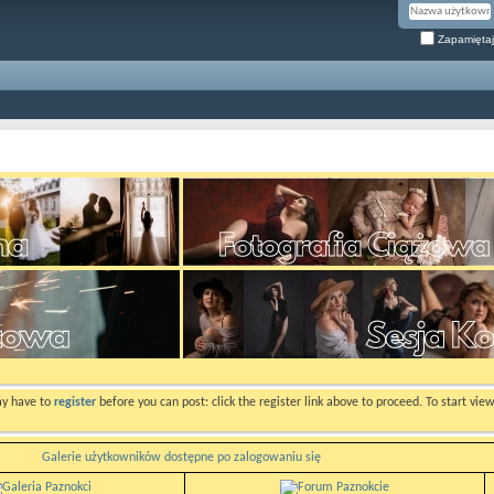
Zapamiętaj
ay have to
register
before you can post: click the register link above to proceed. To start vi
Galerie użytkowników dostępne po zalogowaniu się