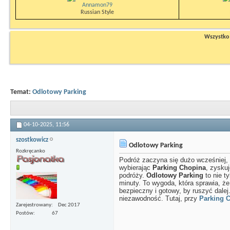
Annamon79
Russian Style
Wszystko n
Temat:
Odlotowy Parking
04-10-2025,
11:56
szostkowicz
Odlotowy Parking
Rozkręcanko
Podróż zaczyna się dużo wcześniej, n
wybierając
Parking Chopina
, zysku
podróży.
Odlotowy Parking
to nie ty
minuty. To wygoda, która sprawia, że
bezpieczny i gotowy, by ruszyć dalej
niezawodność. Tutaj, przy
Parking 
Zarejestrowany
Dec 2017
Postów
67