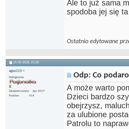
Ale to już sama m
spodoba jej się ta
Ostatnio edytowane prz
25-05-2026,
01:26
agus123
Odp: Co podaro
Nałogowiec
A może warto pom
Zarejestrowany
Apr 2017
Dzieci bardzo szy
Postów
414
obejrzysz, maluch
za ulubione posta
Patrolu to napraw