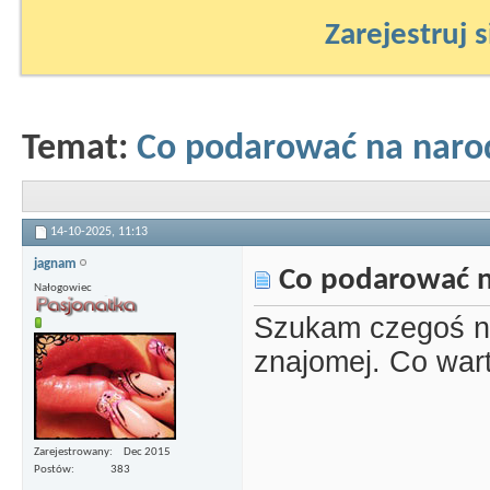
Zarejestruj s
Temat:
Co podarować na narod
14-10-2025,
11:13
jagnam
Co podarować n
Nałogowiec
Szukam czegoś na
znajomej. Co wart
Zarejestrowany
Dec 2015
Postów
383