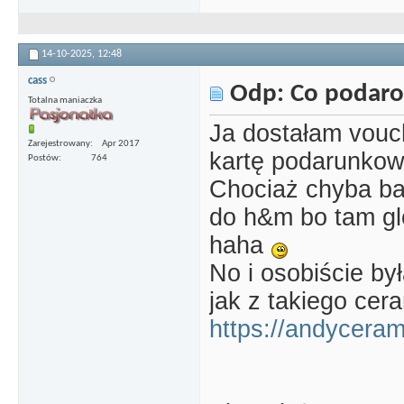
14-10-2025,
12:48
cass
Odp: Co podaro
Totalna maniaczka
Ja dostałam vouch
Zarejestrowany
Apr 2017
kartę podarunkowa
Postów
764
Chociaż chyba bar
do h&m bo tam gl
haha
No i osobiście b
jak z takiego cer
https://andycerami