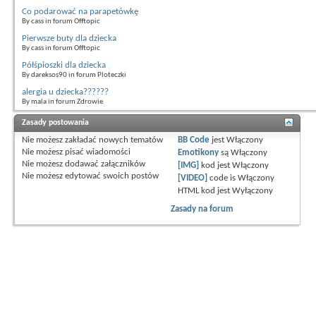
Co podarować na parapetówkę
By cass in forum Offtopic
Pierwsze buty dla dziecka
By cass in forum Offtopic
Półśpioszki dla dziecka
By dareksos90 in forum Ploteczki
alergia u dziecka??????
By mala in forum Zdrowie
Zasady postowania
Nie możesz
zakładać nowych tematów
BB Code
jest
Włączony
Nie możesz
pisać wiadomości
Emotikony
są
Włączony
Nie możesz
dodawać załączników
[IMG]
kod jest
Włączony
Nie możesz
edytować swoich postów
[VIDEO]
code is
Włączony
HTML kod jest
Wyłączony
Zasady na forum