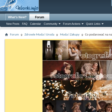
What's New?
Forum
New Posts
FAQ
Calendar
Community
Forum Actions
Quick Links
Forum
Zdrowie Moda i Uroda
Moda i Zakupy
Co podarować na na