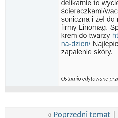
delikatnie to wyc
ściereczkami/wac
soniczna i żel do 
firmy Linomag. Sp
krem do twarzy
h
na-dzien/
Najlepie
zapalenie skóry.
Ostatnio edytowane prze
«
Poprzedni temat
|