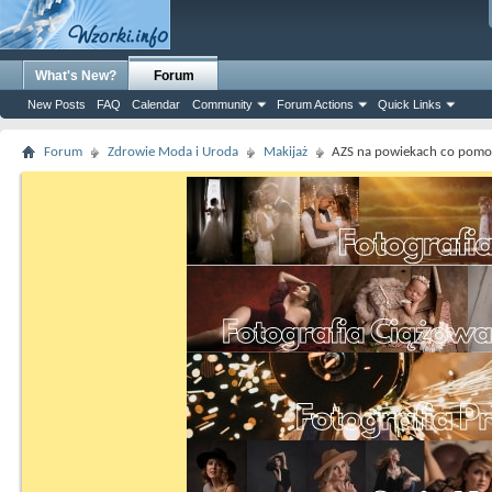
What's New?
Forum
New Posts
FAQ
Calendar
Community
Forum Actions
Quick Links
Forum
Zdrowie Moda i Uroda
Makijaż
AZS na powiekach co pomo