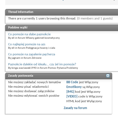
Thread Information
There are currently 1 users browsing this thread.
(0 members and 1 guests)
Podobne wątki
Co pomoże na słabe paznokcie
By ell in forum Własny gabinet kosmetyczny
Co najlepiej pomoże na azs
By ell in forum Pielęgnacja twarzy i ciała
Co pomoże na zapalenie pęcherza
By jagnam in forum Zdrowie
Paznokcie dalekie od ideału... czy żel im pomoże?
By kinga.waclawek1990 in forum Pomoc Pytania Problemy
Zasady postowania
Nie możesz
zakładać nowych tematów
BB Code
jest
Włączony
Nie możesz
pisać wiadomości
Emotikony
są
Włączony
Nie możesz
dodawać załączników
[IMG]
kod jest
Włączony
Nie możesz
edytować swoich postów
[VIDEO]
code is
Włączony
HTML kod jest
Wyłączony
Zasady na forum