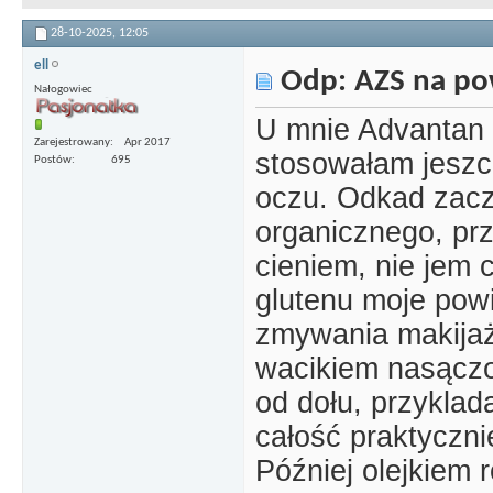
28-10-2025,
12:05
ell
Odp: AZS na po
Nałogowiec
U mnie Advantan 
Zarejestrowany
Apr 2017
stosowałam jeszcz
Postów
695
oczu. Odkad zac
organicznego, pr
cieniem, nie jem c
glutenu moje pow
zmywania makijaż
wacikiem nasączo
od dołu, przyklad
całość praktyczni
Później olejkiem r