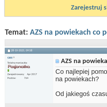
Zarejestruj s
Temat:
AZS na powiekach co 
28-10-2025,
09:58
cass
AZS na powieka
Totalna maniaczka
Co najlepiej pom
Zarejestrowany
Apr 2017
na powiekach?
Postów
764
Od jakiegoś czasu