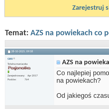
Zarejestruj s
Temat:
AZS na powiekach co 
28-10-2025,
09:58
cass
AZS na powieka
Totalna maniaczka
Co najlepiej pom
Zarejestrowany
Apr 2017
na powiekach?
Postów
764
Od jakiegoś czasu