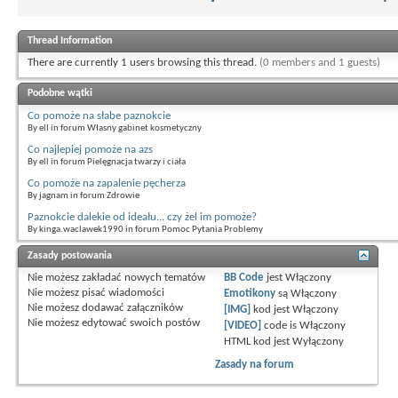
Thread Information
There are currently 1 users browsing this thread.
(0 members and 1 guests)
Podobne wątki
Co pomoże na słabe paznokcie
By ell in forum Własny gabinet kosmetyczny
Co najlepiej pomoże na azs
By ell in forum Pielęgnacja twarzy i ciała
Co pomoże na zapalenie pęcherza
By jagnam in forum Zdrowie
Paznokcie dalekie od ideału... czy żel im pomoże?
By kinga.waclawek1990 in forum Pomoc Pytania Problemy
Zasady postowania
Nie możesz
zakładać nowych tematów
BB Code
jest
Włączony
Nie możesz
pisać wiadomości
Emotikony
są
Włączony
Nie możesz
dodawać załączników
[IMG]
kod jest
Włączony
Nie możesz
edytować swoich postów
[VIDEO]
code is
Włączony
HTML kod jest
Wyłączony
Zasady na forum