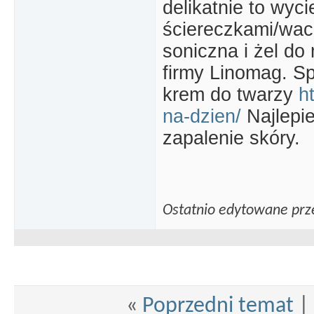
delikatnie to wyc
ściereczkami/wac
soniczna i żel do 
firmy Linomag. Sp
krem do twarzy
h
na-dzien/
Najlepie
zapalenie skóry.
Ostatnio edytowane prze
«
Poprzedni temat
|