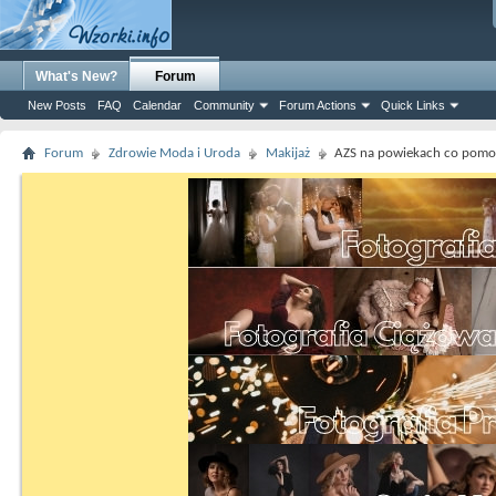
What's New?
Forum
New Posts
FAQ
Calendar
Community
Forum Actions
Quick Links
Forum
Zdrowie Moda i Uroda
Makijaż
AZS na powiekach co pomo