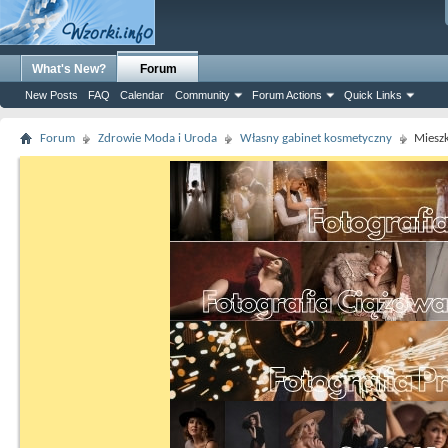
What's New?
Forum
New Posts
FAQ
Calendar
Community
Forum Actions
Quick Links
Forum
Zdrowie Moda i Uroda
Własny gabinet kosmetyczny
Miesz