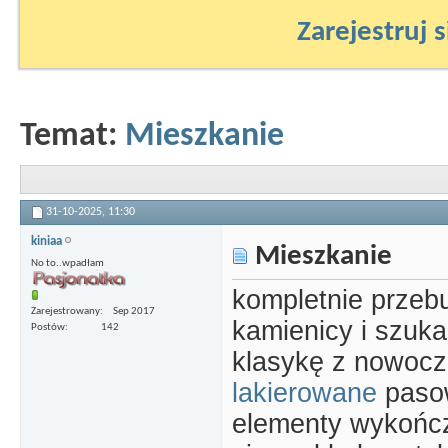
Zarejestruj s
Temat:
Mieszkanie
31-10-2025,
11:30
kiniaa
Mieszkanie
No to..wpadłam
kompletnie przeb
Zarejestrowany
Sep 2017
kamienicy i szuka
Postów
142
klasykę z nowoc
lakierowane
pasow
elementy wykońc