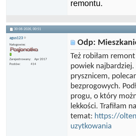
remontu.
30-06-2026,
00:51
agus123
Odp: Mieszkani
Nałogowiec
Też robiłam remont 
Zarejestrowany
Apr 2017
powiek najbardziej. 
Postów
414
prysznicem, poleca
bezprogowych. Podł
progu, o który możn
lekkości. Trafiłam n
temat:
https://olte
uzytkowania