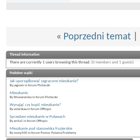
«
Poprzedni temat
|
Thread Information
There are currently 1 users browsing this thread.
(0 members and 1 guests)
Podobne wątki
Jak uporządkować zagracone mieszkanie?
By jagnam in forum Ploteczki
Mieszkanie
By Wowerenika in forum Ploteczki
Wynająć czy kupić mieszkanie?
By solarskaa in forum Offtopic
Sprzedam mieszkanie w Puławach
By anita1 in forum Offtopic
Mieszkanie pod stanowiska fryzjerskie
By nowy500 in forum Pomoc Pytania Problemy