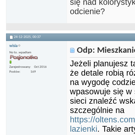
się nad kolorysty
odcienie?
24-12-2025,
00:37
wisia
Odp: Mieszkani
No to..wpadłam
Jeżeli planujesz t
Zarejestrowany
Oct 2016
że detale robią r
Postów
169
na wygodę codzie
wpasowuje się w 
sieci znaleźć wsk
szczególnie na
https://oltens.com
lazienki
. Takie a