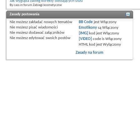
Jak wygląda zabieg korekty odstających uszu
By cass in forum Zabiegi kosmetyczne
Zasady postowania
Nie możesz
zakładać nowych tematów
BB Code
jest
Włączony
Nie możesz
pisać wiadomości
Emotikony
są
Włączony
Nie możesz
dodawać załączników
[IMG]
kod jest
Włączony
Nie możesz
edytować swoich postów
[VIDEO]
code is
Włączony
HTML kod jest
Wyłączony
Zasady na forum