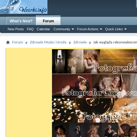
What's New?
Forum
New Posts
FAQ
Calendar
Community
Forum Actions
Quick Links
Forum
Zdrowie Moda i Uroda
Zdrowie
Jak wygląda rekonwalescen