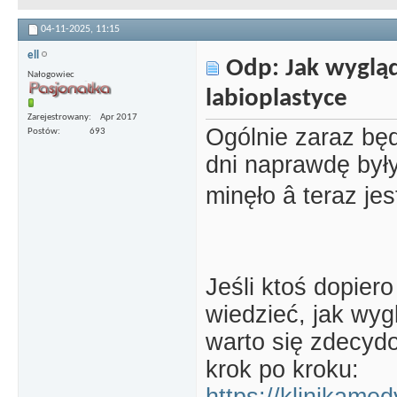
04-11-2025,
11:15
ell
Odp: Jak wyglą
Nałogowiec
labioplastyce
Zarejestrowany
Apr 2017
Ogólnie zaraz będz
Postów
693
dni naprawdę były
minęło â teraz 
Jeśli ktoś dopier
wiedzieć, jak wyg
warto się zdecydow
krok po kroku: