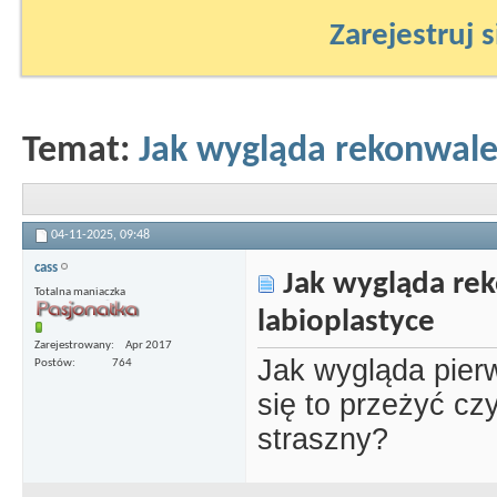
Zarejestruj s
Temat:
Jak wygląda rekonwale
04-11-2025,
09:48
cass
Jak wygląda re
Totalna maniaczka
labioplastyce
Zarejestrowany
Apr 2017
Jak wygląda pier
Postów
764
się to przeżyć cz
straszny?