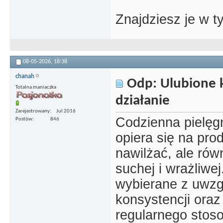
Znajdziesz je w t
08-05-2026,
18:38
chanah
Odp: Ulubione k
Totalna maniaczka
działanie
Zarejestrowany
Jul 2016
Codzienna pielęgn
Postów
846
opiera się na prod
nawilżać, ale rów
suchej i wrażliwe
wybierane z uwzg
konsystencji ora
regularnego stos