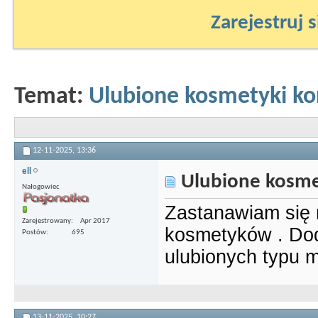
Zarejestruj s
Temat:
Ulubione kosmetyki kor
12-11-2025,
13:36
ell
Ulubione kosmety
Nałogowiec
Zastanawiam się
Zarejestrowany
Apr 2017
kosmetyków . Dod
Postów
695
ulubionych typu 
13-11-2025,
10:27