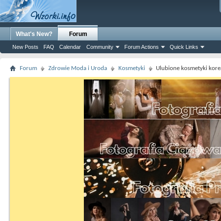
What's New?
Forum
New Posts
FAQ
Calendar
Community
Forum Actions
Quick Links
Forum
Zdrowie Moda i Uroda
Kosmetyki
Ulubione kosmetyki korea