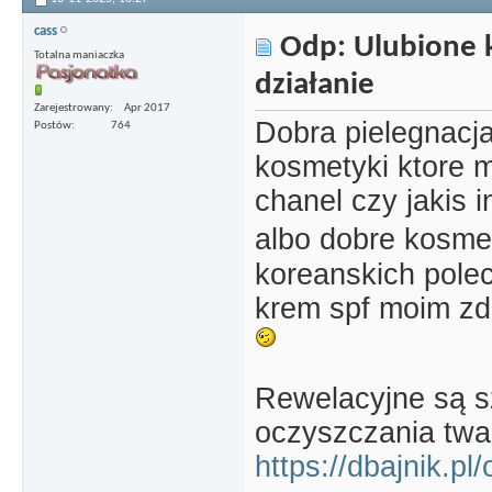
cass
Odp: Ulubione k
Totalna maniaczka
działanie
Zarejestrowany
Apr 2017
Dobra pielegnacja
Postów
764
kosmetyki ktore m
chanel czy jakis i
albo dobre kosme
koreanskich pole
krem spf moim zda
Rewelacyjne są s
oczyszczania twa
https://dbajnik.p