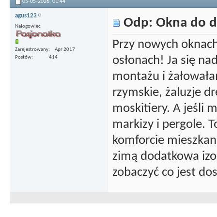
05-05-2026,
01:44
agus123
Odp: Okna do 
Nałogowiec
Przy nowych oknach
Zarejestrowany
Apr 2017
osłonach! Ja się n
Postów
414
montażu i żałowałam
rzymskie, żaluzje d
moskitiery. A jeśli 
markizy i pergole. 
komforcie mieszkani
zimą dodatkowa izol
zobaczyć co jest do