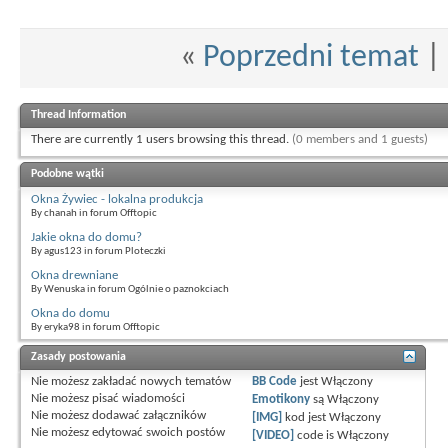
«
Poprzedni temat
|
Thread Information
There are currently 1 users browsing this thread.
(0 members and 1 guests)
Podobne wątki
Okna Żywiec - lokalna produkcja
By chanah in forum Offtopic
Jakie okna do domu?
By agus123 in forum Ploteczki
Okna drewniane
By Wenuska in forum Ogólnie o paznokciach
Okna do domu
By eryka98 in forum Offtopic
Zasady postowania
Nie możesz
zakładać nowych tematów
BB Code
jest
Włączony
Nie możesz
pisać wiadomości
Emotikony
są
Włączony
Nie możesz
dodawać załączników
[IMG]
kod jest
Włączony
Nie możesz
edytować swoich postów
[VIDEO]
code is
Włączony