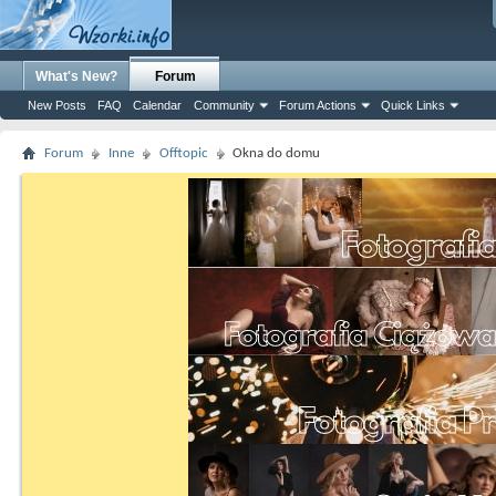
What's New?
Forum
New Posts
FAQ
Calendar
Community
Forum Actions
Quick Links
Forum
Inne
Offtopic
Okna do domu