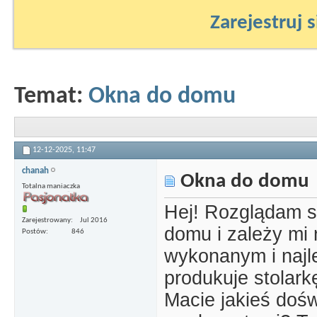
Zarejestruj s
Temat:
Okna do domu
12-12-2025,
11:47
chanah
Okna do domu
Totalna maniaczka
Hej! Rozglądam s
Zarejestrowany
Jul 2016
domu i zależy mi
Postów
846
wykonanym i najle
produkuje stolarkę
Macie jakieś dośw