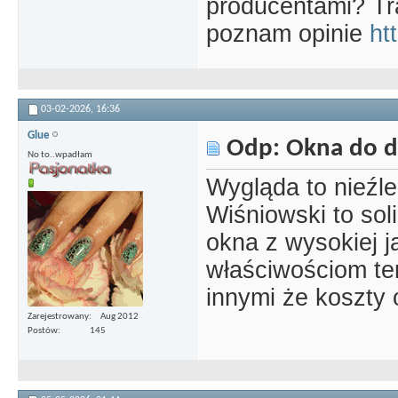
producentami? Tra
poznam opinie
ht
03-02-2026,
16:36
Glue
Odp: Okna do 
No to..wpadłam
Wygląda to nieźl
Wiśniowski to sol
okna z wysokiej j
właściwościom te
innymi że koszty
Zarejestrowany
Aug 2012
Postów
145