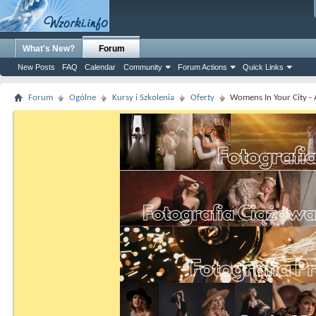
What's New?
Forum
New Posts
FAQ
Calendar
Community
Forum Actions
Quick Links
Forum
Ogólne
Kursy i Szkolenia
Oferty
Womens In Your City - 