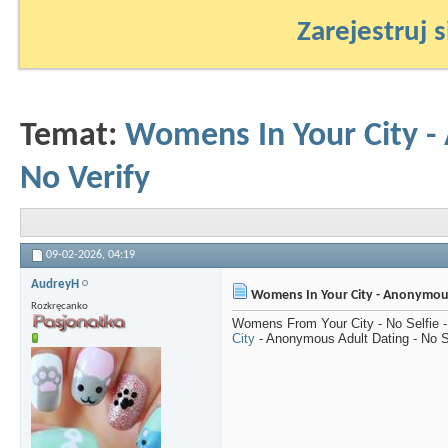
Zarejestruj s
Temat:
Womens In Your City -
No Verify
09-02-2026,
04:19
AudreyH
Womens In Your City - Anonymous 
Rozkręcanko
Womens From Your City - No Selfie
City
- Anonymous Adult Dating - No S