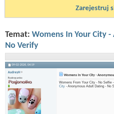
Zarejestruj s
Temat:
Womens In Your City -
No Verify
09-02-2026,
04:19
AudreyH
Womens In Your City - Anonymous 
Rozkręcanko
Womens From Your City - No Selfie
City
- Anonymous Adult Dating - No S