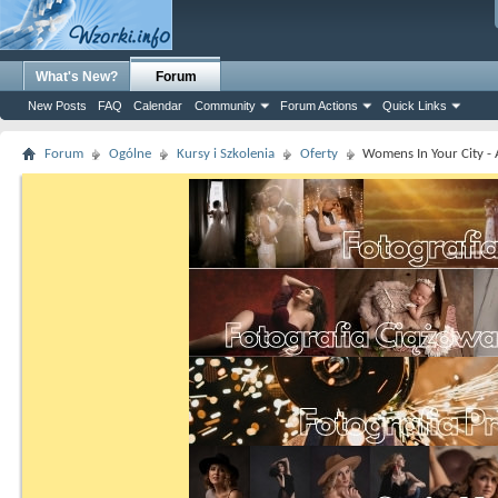
What's New?
Forum
New Posts
FAQ
Calendar
Community
Forum Actions
Quick Links
Forum
Ogólne
Kursy i Szkolenia
Oferty
Womens In Your City - 