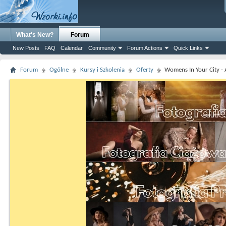
What's New?
Forum
New Posts
FAQ
Calendar
Community
Forum Actions
Quick Links
Forum
Ogólne
Kursy i Szkolenia
Oferty
Womens In Your City - 