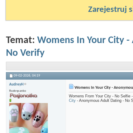
Zarejestruj s
Temat:
Womens In Your City -
No Verify
09-02-2026,
04:19
AudreyH
Womens In Your City - Anonymous 
Rozkręcanko
Womens From Your City - No Selfie
City
- Anonymous Adult Dating - No S