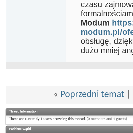
czasu zajmowa
formalnościami
Modum
https
modum.pl/ofe
obsługę, dzięk
dużo mniej an
«
Poprzedni temat
|
Thread Information
There are currently 1 users browsing this thread.
(0 members and 1 guests)
Podobne wątki