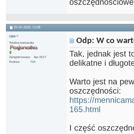
oszczędnościowe 
05-05-2026,
11:08
cass
Odp: W co wart
Totalna maniaczka
Tak, jednak jest 
Zarejestrowany
Apr 2017
delikatne i długo
Postów
764
Warto jest na pe
oszczędności:
https://mennicama
165.html
I część oszczędn