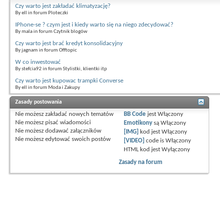
Czy warto jest zakładać klimatyzację?
By ell in forum Ploteczki
IPhone-se ? czym jest i kiedy warto się na niego zdecydować?
By mala in forum Czytnik blogów
Czy warto jest brać kredyt konsolidacyjny
By jagnam in forum Offtopic
W co inwestować
By stefcia92 in forum Stylistki, klientki itp
Czy warto jest kupowac trampki Converse
By ell in forum Moda i Zakupy
Zasady postowania
Nie możesz
zakładać nowych tematów
BB Code
jest
Włączony
Nie możesz
pisać wiadomości
Emotikony
są
Włączony
Nie możesz
dodawać załączników
[IMG]
kod jest
Włączony
Nie możesz
edytować swoich postów
[VIDEO]
code is
Włączony
HTML kod jest
Wyłączony
Zasady na forum