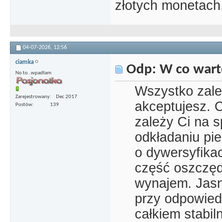
złotych monetach
04-07-2026,
12:56
ciamka
Odp: W co wart
No to..wpadłam
Wszystko zale
Zarejestrowany
Dec 2017
akceptujesz. O
Postów
139
zależy Ci na 
odkładaniu pie
o dywersyfikac
część oszczęd
wynajem. Jasne
przy odpowied
całkiem stabil