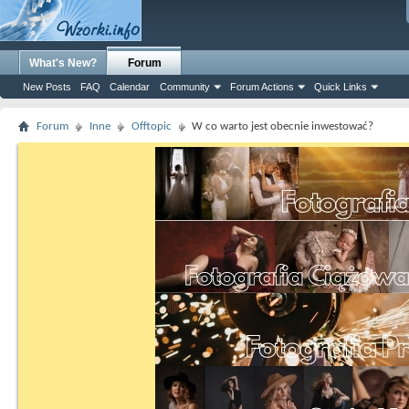
What's New?
Forum
New Posts
FAQ
Calendar
Community
Forum Actions
Quick Links
Forum
Inne
Offtopic
W co warto jest obecnie inwestować?