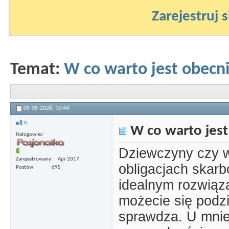
Zarejestruj s
Temat:
W co warto jest obecn
05-05-2026,
10:44
ell
W co warto jes
Nałogowiec
Dziewczyny czy w
Zarejestrowany
Apr 2017
obligacjach skar
Postów
695
idealnym rozwiąz
możecie się podzi
sprawdza. U mnie 