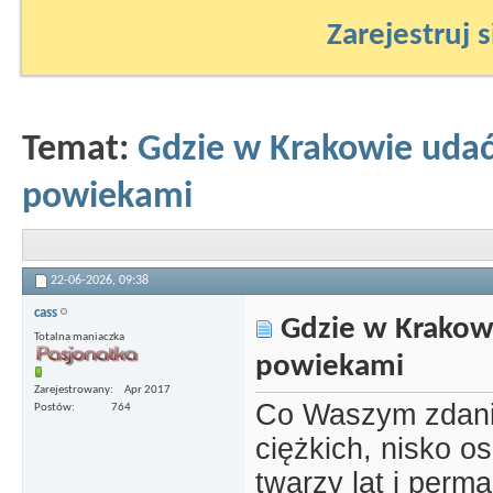
Zarejestruj s
Temat:
Gdzie w Krakowie udać
powiekami
22-06-2026,
09:38
cass
Gdzie w Krakowi
Totalna maniaczka
powiekami
Zarejestrowany
Apr 2017
Co Waszym zdanie
Postów
764
ciężkich, nisko o
twarzy lat i per