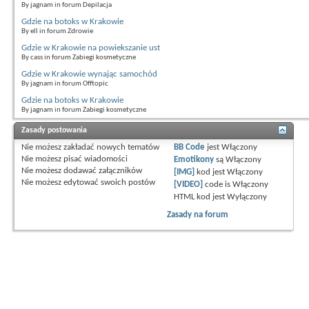
By jagnam in forum Depilacja
Gdzie na botoks w Krakowie
By ell in forum Zdrowie
Gdzie w Krakowie na powiekszanie ust
By cass in forum Zabiegi kosmetyczne
Gdzie w Krakowie wynając samochód
By jagnam in forum Offtopic
Gdzie na botoks w Krakowie
By jagnam in forum Zabiegi kosmetyczne
Zasady postowania
Nie możesz
zakładać nowych tematów
BB Code
jest
Włączony
Nie możesz
pisać wiadomości
Emotikony
są
Włączony
Nie możesz
dodawać załączników
[IMG]
kod jest
Włączony
Nie możesz
edytować swoich postów
[VIDEO]
code is
Włączony
HTML kod jest
Wyłączony
Zasady na forum