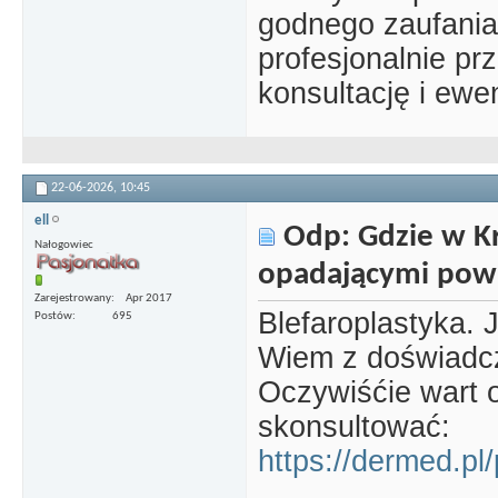
godnego zaufania
profesjonalnie p
konsultację i ew
22-06-2026,
10:45
ell
Odp: Gdzie w Kr
Nałogowiec
opadającymi pow
Zarejestrowany
Apr 2017
Blefaroplastyka. 
Postów
695
Wiem z doświadc
Oczywiśćie wart o
skonsultować:
https://dermed.pl/