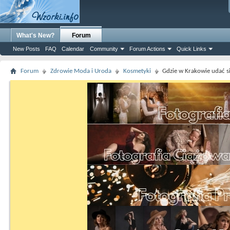
What's New?
Forum
New Posts
FAQ
Calendar
Community
Forum Actions
Quick Links
Forum
Zdrowie Moda i Uroda
Kosmetyki
Gdzie w Krakowie udać s