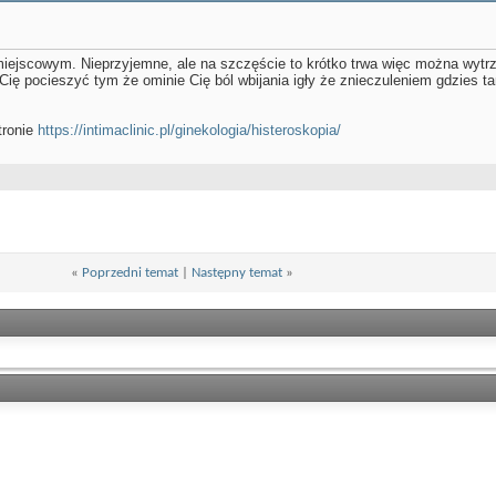
iejscowym. Nieprzyjemne, ale na szczęście to krótko trwa więc można wytrzy
ię pocieszyć tym że ominie Cię ból wbijania igły że znieczuleniem gdzies t
tronie
https://intimaclinic.pl/ginekologia/histeroskopia/
«
Poprzedni temat
|
Następny temat
»