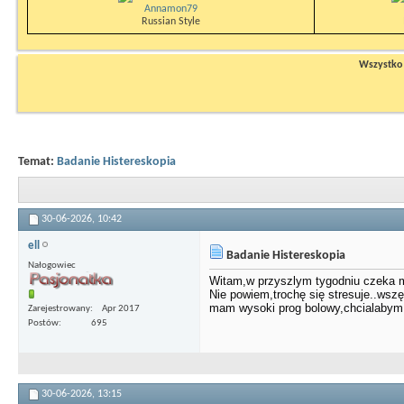
Annamon79
Russian Style
Wszystko n
Temat:
Badanie Histereskopia
30-06-2026,
10:42
ell
Badanie Histereskopia
Nałogowiec
Witam,w przyszlym tygodniu czeka mn
Nie powiem,trochę się stresuje..wszę
mam wysoki prog bolowy,chcialabym w
Zarejestrowany
Apr 2017
Postów
695
30-06-2026,
13:15