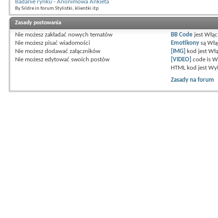
Badanie rynku - Anonimowa Ankieta
By Sildre in forum Stylistki, klientki itp
Zasady postowania
Nie możesz
zakładać nowych tematów
BB Code
jest
Włąc
Nie możesz
pisać wiadomości
Emotikony
są
Włą
Nie możesz
dodawać załączników
[IMG]
kod jest
Włą
Nie możesz
edytować swoich postów
[VIDEO]
code is
W
HTML kod jest
Wył
Zasady na forum