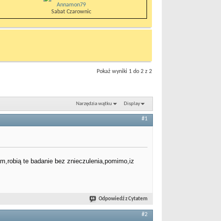
Annamon79
Sabat Czarownic
Pokaż wyniki 1 do 2 z 2
Narzędzia wątku
Display
#1
am,robią te badanie bez znieczulenia,pomimo,iz
Odpowiedź z Cytatem
#2