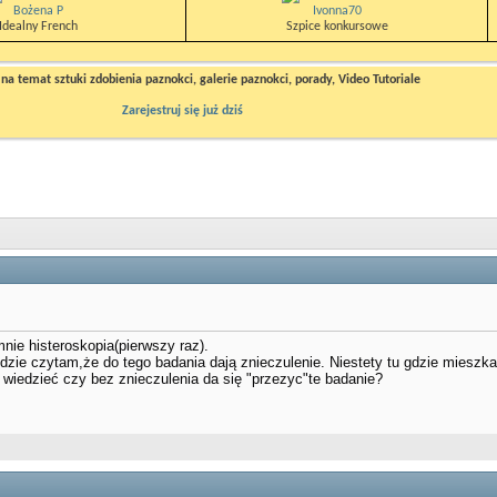
Bożena P
Ivonna70
Idealny French
Szpice konkursowe
a temat sztuki zdobienia paznokci, galerie paznokci, porady, Video Tutoriale
Zarejestruj się już dziś
ie histeroskopia(pierwszy raz).
dzie czytam,że do tego badania dają znieczulenie. Niestety tu gdzie mieszk
iedzieć czy bez znieczulenia da się "przezyc"te badanie?