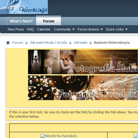
What's New?
Forum
New Posts
FAQ
Calendar
Community
Forum Actions
Quick Links
Forum
Zdrowie Moda i Uroda
Zdrowie
Badanie Histereskopia
If this is your first visit, be sure to check out the
FAQ
by clicking the link above. You m
the selection below.