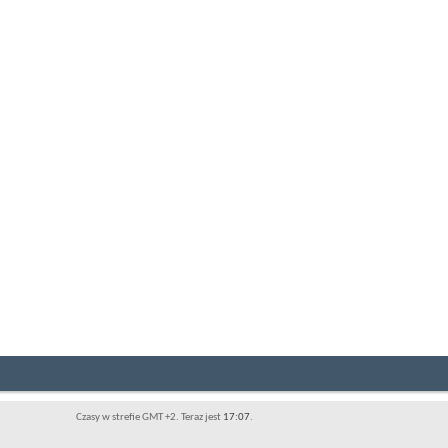
Czasy w strefie GMT +2. Teraz jest
17:07
.