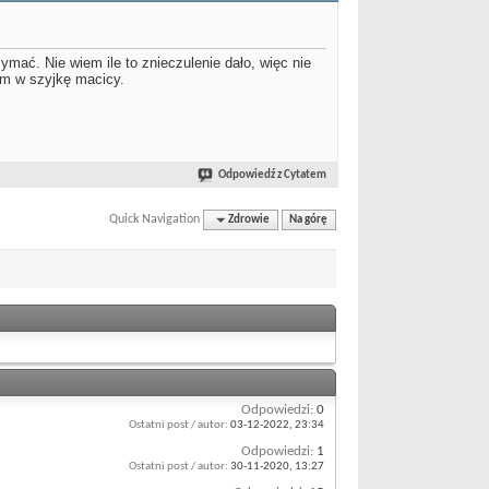
mać. Nie wiem ile to znieczulenie dało, więc nie
am w szyjkę macicy.
Odpowiedź z Cytatem
Quick Navigation
Zdrowie
Na górę
Odpowiedzi:
0
Ostatni post / autor:
03-12-2022,
23:34
Odpowiedzi:
1
Ostatni post / autor:
30-11-2020,
13:27