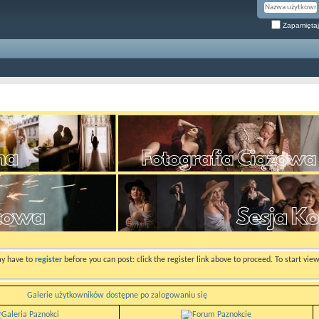
Zapamiętaj
ay have to
register
before you can post: click the register link above to proceed. To start vi
Galerie użytkowników dostępne po zalogowaniu się