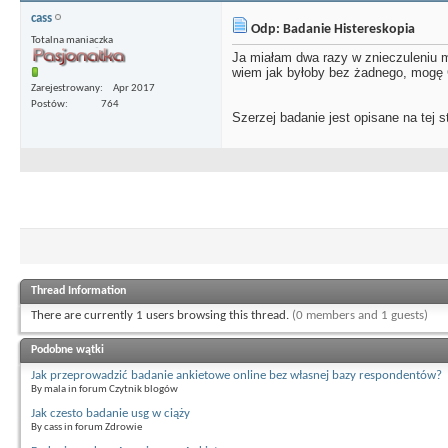
cass
Odp: Badanie Histereskopia
Totalna maniaczka
Ja miałam dwa razy w znieczuleniu m
wiem jak byłoby bez żadnego, mogę C
Zarejestrowany
Apr 2017
Postów
764
Szerzej badanie jest opisane na tej s
Thread Information
There are currently 1 users browsing this thread.
(0 members and 1 guests)
Podobne wątki
Jak przeprowadzić badanie ankietowe online bez własnej bazy respondentów?
By mala in forum Czytnik blogów
Jak czesto badanie usg w ciąży
By cass in forum Zdrowie