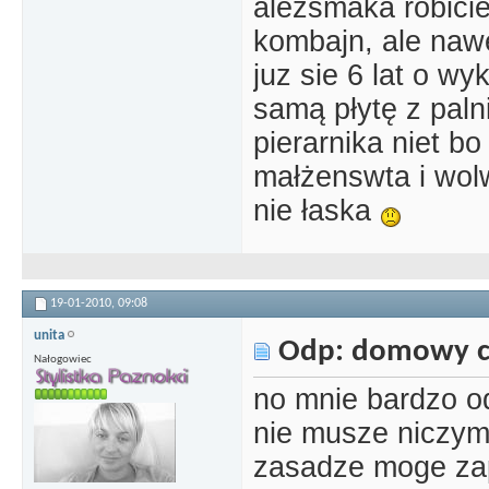
ależsmaka robicie
kombajn, ale na
juz sie 6 lat o w
samą płytę z pal
pierarnika niet bo
małżenswta i wolw
nie łaska
19-01-2010,
09:08
unita
Odp: domowy c
Nałogowiec
no mnie bardzo o
nie musze niczym
zasadze moge zap