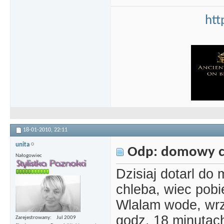
htt
18-01-2010,
22:11
unita
Odp: domowy c
Nałogowiec
Dzisiaj dotarl do
chleba, wiec pob
Wlalam wode, wrz
godz. 18 minutac
Zarejestrowany
Jul 2009