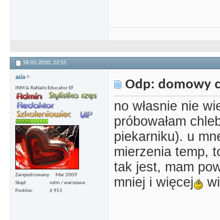
18-01-2010,
22:55
asia
Odp: domowy c
INM & RaNails Educator EF
no własnie nie wi
próbowałam chleb
piekarniku). u mn
mierzenia temp, t
tak jest, mam po
Zarejestrowany
Mar 2009
mniej i więcej
wi
Skąd
ndm / warszawa
Postów
6 951