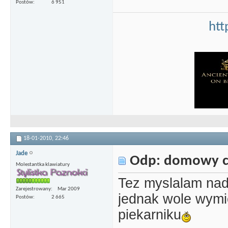
Postów
6 951
htt
18-01-2010,
22:46
Jade
Odp: domowy c
Molestantka klawiatury
Tez myslalam na
Zarejestrowany
Mar 2009
jednak wole wymi
Postów
2 665
piekarniku