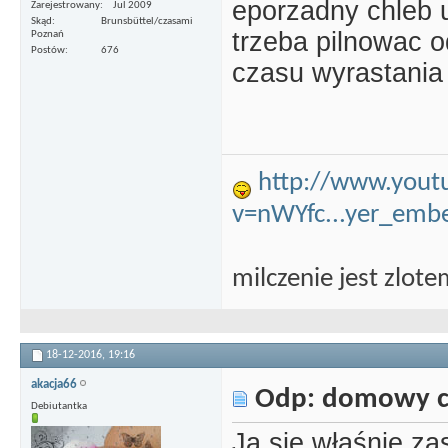
eporzadny chleb u
Zarejestrowany
Jul 2009
Skąd
Brunsbüttel/czasami
trzeba pilnowac o
Poznań
Postów
676
czasu wyrastania 
http://www.yout
v=nWYfc...yer_emb
milczenie jest zlot
18-12-2016,
19:16
akacja66
Odp: domowy c
Debiutantka
Ja się właśnie za