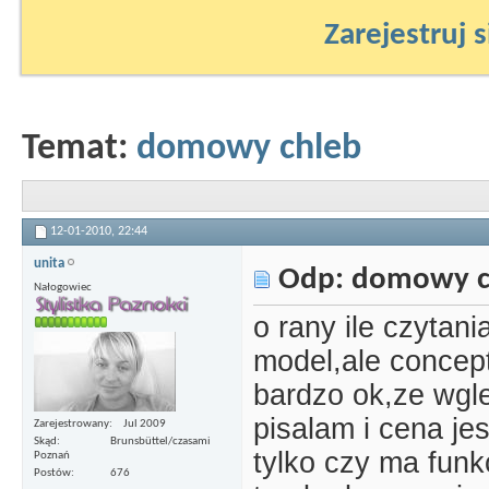
Zarejestruj s
Temat:
domowy chleb
12-01-2010,
22:44
unita
Odp: domowy c
Nałogowiec
o rany ile czytani
model,ale concept
bardzo ok,ze wgl
pisalam i cena je
Zarejestrowany
Jul 2009
Skąd
Brunsbüttel/czasami
tylko czy ma funk
Poznań
Postów
676