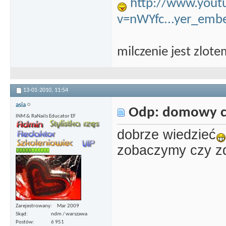
http://www.yout
v=nWYfc...yer_emb
milczenie jest zlot
13-01-2010,
11:54
asia
Odp: domowy c
INM & RaNails Educator EF
dobrze wiedzieć
zobaczymy czy z
Zarejestrowany
Mar 2009
Skąd
ndm / warszawa
Postów
6 951