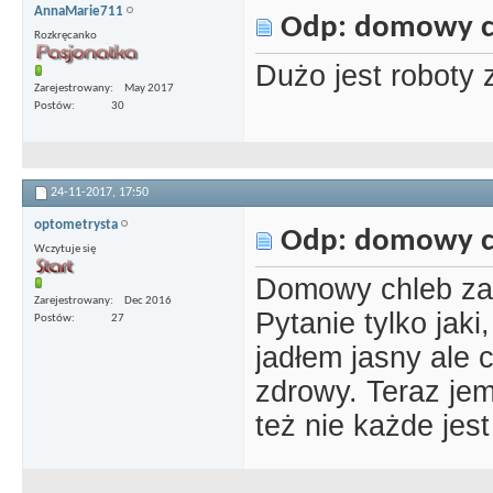
AnnaMarie711
Odp: domowy c
Rozkręcanko
Dużo jest roboty 
Zarejestrowany
May 2017
Postów
30
24-11-2017,
17:50
optometrysta
Odp: domowy c
Wczytuje się
Domowy chleb za
Zarejestrowany
Dec 2016
Pytanie tylko jak
Postów
27
jadłem jasny ale c
zdrowy. Teraz je
też nie każde jes