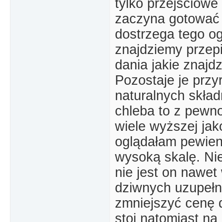
tylko przejściowe
zaczyna gotować 
dostrzega tego og
znajdziemy przepi
dania jakie znajd
Pozostaje je prz
naturalnych skła
chleba to z pewn
wiele wyższej jako
oglądałam pewien 
wysoką skalę. Ni
nie jest on nawet
dziwnych uzupełni
zmniejszyć cenę d
stoi natomiast na