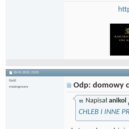
htt
18-01-2010,
23:05
Gość
Odp: domowy c
niezalogowany
Napisał
anikol
CHLEB I INNE P