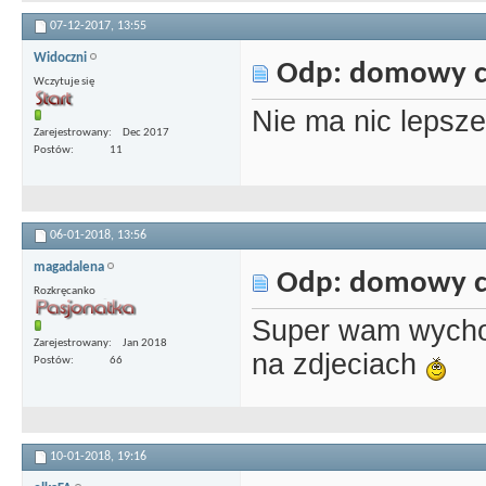
07-12-2017,
13:55
Widoczni
Odp: domowy c
Wczytuje się
Nie ma nic lepsze
Zarejestrowany
Dec 2017
Postów
11
06-01-2018,
13:56
magadalena
Odp: domowy c
Rozkręcanko
Super wam wychod
Zarejestrowany
Jan 2018
na zdjeciach
Postów
66
10-01-2018,
19:16