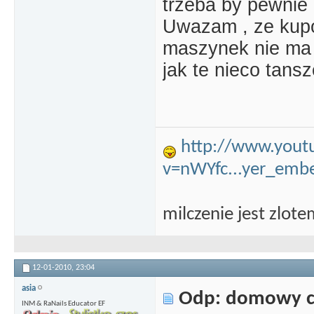
trzeba by pewnie 
Uwazam , ze kupo
maszynek nie ma s
jak te nieco tansz
http://www.yout
v=nWYfc...yer_emb
milczenie jest zlot
12-01-2010,
23:04
asia
Odp: domowy c
INM & RaNails Educator EF