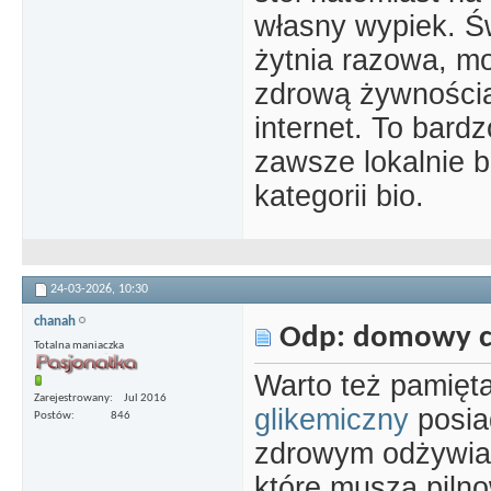
własny wypiek. Ś
żytnia razowa, mo
zdrową żywności
internet. To bard
zawsze lokalnie 
kategorii bio.
24-03-2026,
10:30
chanah
Odp: domowy c
Totalna maniaczka
Warto też pamięt
Zarejestrowany
Jul 2016
glikemiczny
posia
Postów
846
zdrowym odżywiani
które muszą pilno