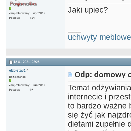
Jaki upiec?
Zarejestrowany
Apr 2017
Postów
414
___
uchwyty meblowe
12-01-2021,
22:26
elzbieta81
Odp: domowy c
Rozkręcanko
Temat odżywiania 
Zarejestrowany
Jun 2017
Postów
49
internecie i prze
to bardzo ważne 
się żyć jak najzd
dietami zupełnie 