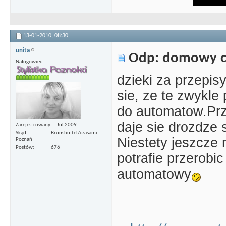
13-01-2010,
08:30
unita
Odp: domowy c
Nałogowiec
dzieki za przepis
sie, ze te zwykle 
do automatow.Pr
daje sie drozdze 
Zarejestrowany
Jul 2009
Skąd
Brunsbüttel/czasami
Niestety jeszcze n
Poznań
Postów
676
potrafie przerobi
automatowy