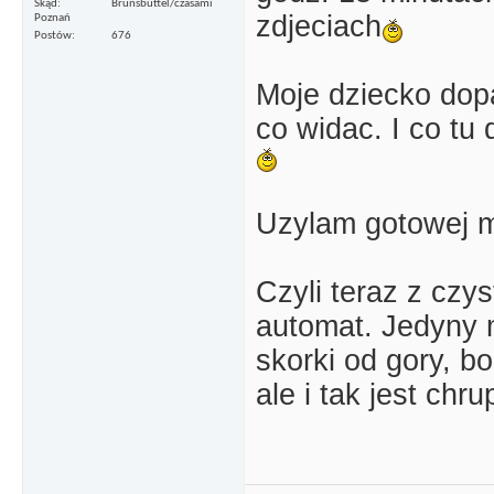
Skąd
Brunsbüttel/czasami
zdjeciach
Poznań
Postów
676
Moje dziecko dopa
co widac. I co tu
Uzylam gotowej m
Czyli teraz z cz
automat. Jedyny m
skorki od gory, b
ale i tak jest chru