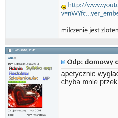
http://www.yout
v=nWYfc...yer_emb
milczenie jest zlot
18-01-2010,
22:42
asia
Odp: domowy c
INM & RaNails Educator EF
apetycznie wygla
chyba mnie przek
Zarejestrowany
Mar 2009
Skąd
ndm / warszawa