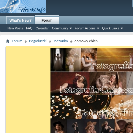
What's New?
Forum
New Posts
FAQ
Calendar
Community
Forum Actions
Quick Links
Forum
Pogaduszki
Jedzonko
domowy chleb