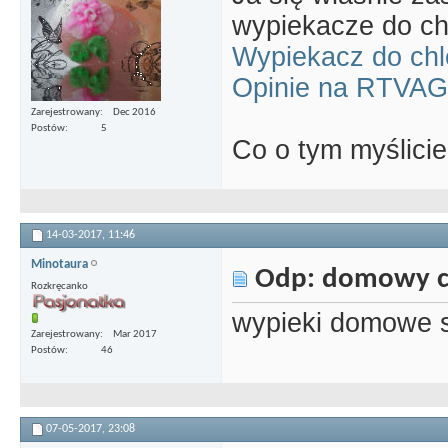
wypiekacze do ch
Wypiekacz do ch
Opinie na RTVAG
Zarejestrowany
Dec 2016
Postów
5
Co o tym myślici
14-03-2017,
11:46
Minotaura
Odp: domowy c
Rozkręcanko
wypieki domowe 
Zarejestrowany
Mar 2017
Postów
46
07-05-2017,
23:08