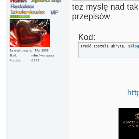
tez myslę nad tak
przepisów
Kod:
Treść została ukryta, 
zalog
Zarejestrowany
Mar 2009
Skąd
ndm / warszawa
Postów
6 951
htt