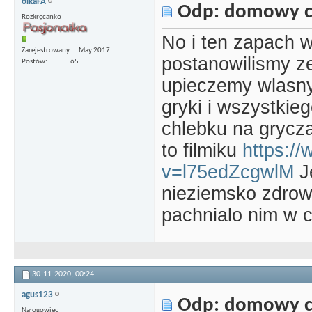
olkaFA
Odp: domowy c
Rozkręcanko
No i ten zapach 
Zarejestrowany
May 2017
postanowilismy ze
Postów
65
upieczemy wlasny
gryki i wszystkie
chlebku na grycz
to filmiku
https:/
v=l75edZcgwlM
Je
nieziemsko zdrow
pachnialo nim w 
30-11-2020,
00:24
agus123
Odp: domowy c
Nałogowiec