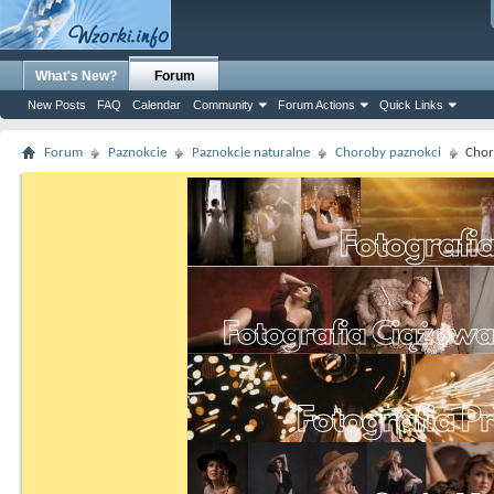
What's New?
Forum
New Posts
FAQ
Calendar
Community
Forum Actions
Quick Links
Forum
Paznokcie
Paznokcie naturalne
Choroby paznokci
Chor