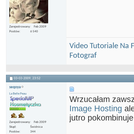
Zarejestrowany
Feb 2009
Postów
6 540
Video Tutoriale Na
Fotograf
03-03-2009,
23:52
seqoya
La Belle Peau
Wrzucałam zaws
Image Hosting
ale
jutro pokombinuje
Zarejestrowany
Feb 2009
Skąd
Świdnica
Postów
344