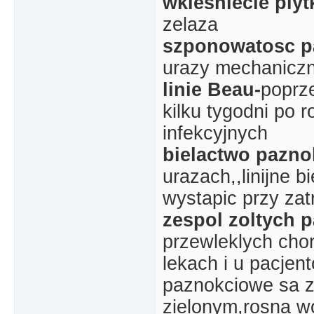
wklesniecie plyt
zelaza
szponowatosc p
urazy mechanicz
linie Beau-
poprze
kilku tygodni po 
infekcyjnych
bielactwo pazno
urazach,,linijne 
wystapic przy zat
zespol zoltych 
przewleklych cho
lekach i u pacjen
paznokciowe sa zg
zielonym,rosna w