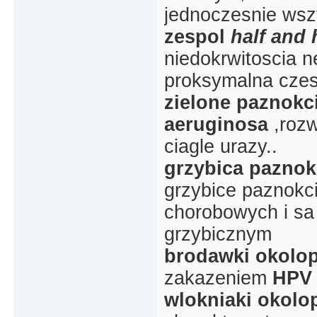
jednoczesnie wszy
zespol
half and 
niedokrwitoscia n
proksymalna czes
zielone paznokc
aeruginosa
,rozw
ciagle urazy..
grzybica paznok
grzybice paznokc
chorobowych i sa
grzybicznym
brodawki okolo
zakazeniem
HPV
wlokniaki okolo