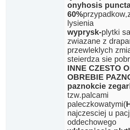
onyhosis puncta
60%
przypadkow,za
lysienia
wyprysk-
plytki 
zwiazane z drapa
przewleklych zmi
steierdza sie pob
INNE CZESTO 
OBREBIE PAZNO
paznokcie zegar
tzw.palcami
paleczkowatymi(
H
najczesciej u pac
oddechowego