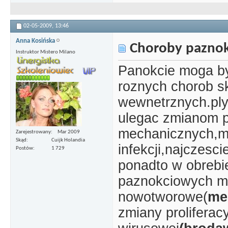
02-05-2009,
13:46
Anna Kosińska
Choroby paznokc
Instruktor Mistero Milano
Panokcie moga by
roznych chorob s
wewnetrznych.ply
ulegac zmianom 
mechanicznych,m
Zarejestrowany
Mar 2009
Skąd
Cuijk Holandia
infekcji,najczesci
Postów
1 729
ponadto w obrebi
paznokciowych mo
nowotworowe(
me
zmiany proliferacy