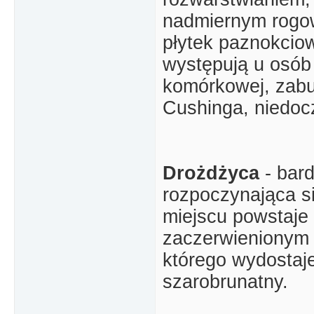
nadmiernym rogo
płytek paznokcio
występują u osób
komórkowej, zabu
Cushinga, niedoc
Drożdżyca
- bar
rozpoczynająca s
miejscu powstaje 
zaczerwienionym 
którego wydostaje 
szarobrunatny.