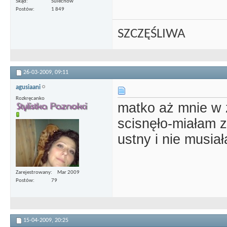
Skąd
Sulechów
Postów
1 849
SZCZĘŚLIWA
26-03-2009,
09:11
agusiaani
Rozkręcanko
matko aż mnie w 
scisnęło-miałam z
ustny i nie musia
Zarejestrowany
Mar 2009
Postów
79
15-04-2009,
20:25