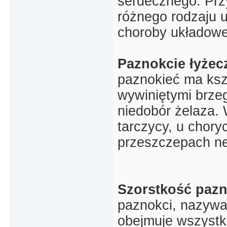
serdecznego. Prz
różnego rodzaju u
choroby układowe
Paznokcie łyże
paznokieć ma ksz
wywiniętymi brzeg
niedobór żelaza.
tarczycy, u chory
przeszczepach ne
Szorstkość paz
paznokci, nazywa
obejmuje wszystk