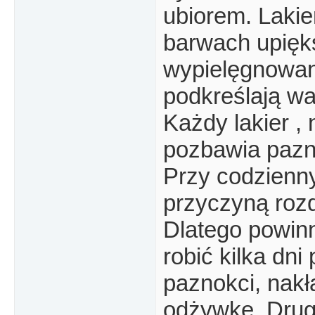
ubiorem. Lakie
barwach upięks
wypielęgnowan
podkreślają wa
Każdy lakier , 
pozbawia pazn
Przy codzienn
przyczyną rozd
Dlatego powin
robić kilka dn
paznokci, nakł
odżywkę. Drug