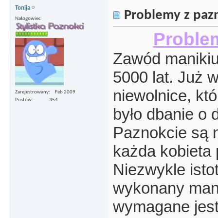
Tonija
Problemy z paz
Nałogowiec
Proble
Zawód manikiur
5000 lat. Już 
niewolnice, k
Zarejestrowany
Feb 2009
Postów
354
było dbanie o d
Paznokcie są 
każda kobieta 
Niezwykle isto
wykonany mani
wymagane jest