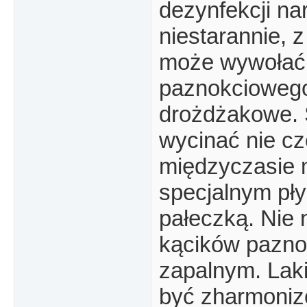
dezynfekcji na
niestarannie, 
może wywołać 
paznokciowego-
drożdżakowe. 
wycinać nie cz
międzyczasie 
specjalnym pł
pałeczką. Nie 
kącików paznok
zapalnym. Laki
być zharmoniz