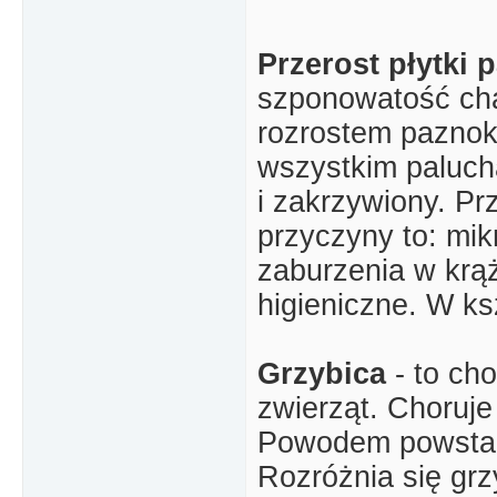
Przerost płytki
szponowatość cha
rozrostem paznok
wszystkim paluch
i zakrzywiony. Pr
przyczyny to: mik
zaburzenia w krą
higieniczne. W ks
Grzybica
- to ch
zwierząt. Choruje
Powodem powstan
Rozróżnia się gr