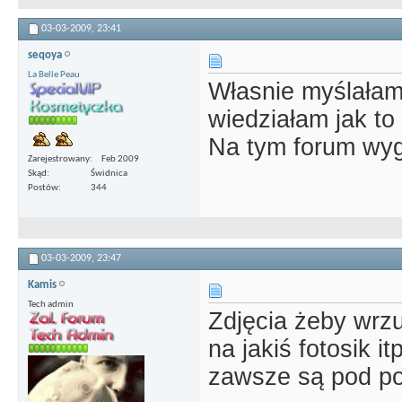
03-03-2009,
23:41
seqoya
La Belle Peau
Własnie myślałam, 
wiedziałam jak t
Na tym forum wyg
Zarejestrowany
Feb 2009
Skąd
Świdnica
Postów
344
03-03-2009,
23:47
Kamis
Tech admin
Zdjęcia żeby wrz
na jakiś fotosik i
zawsze są pod p