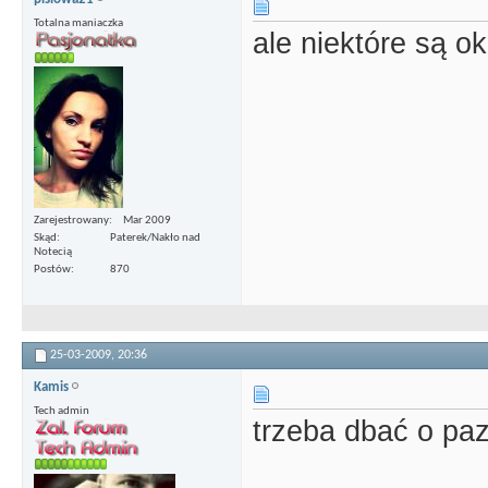
Totalna maniaczka
ale niektóre są o
Zarejestrowany
Mar 2009
Skąd
Paterek/Nakło nad
Notecią
Postów
870
25-03-2009,
20:36
Kamis
Tech admin
trzeba dbać o pa