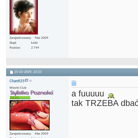
Zarejestrowany
Mar 2009
Skąd
Łódź
Postów
2 749
25-03-2009,
22:23
Chanti25
Wzorki Club
a fuuuuu
tak TRZEBA dbać
Zarejestrowany
Mar 2009