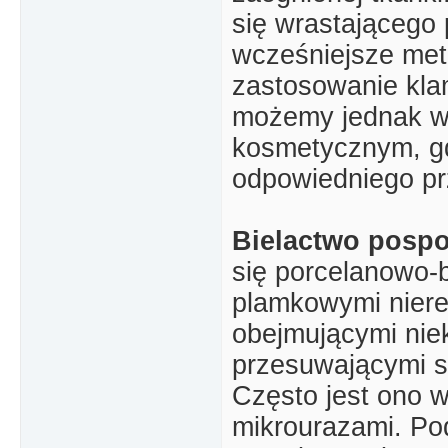
się wrastającego
wcześniejsze meto
zastosowanie klam
możemy jednak wy
kosmetycznym, g
odpowiedniego pr
Bielactwo pospo
się porcelanowo-
plamkowymi niere
obejmującymi niek
przesuwającymi si
Często jest ono 
mikrourazami. Po