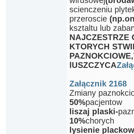
wirusowej
(broda
scienczeniu plyte
przeroscie
(np.o
ksztaltu lub zabar
NAJCZESTRZE 
KTORYCH STWI
PAZNOKCIOWE,T
lUSZCZYCA
Załą
Załącznik 2168
Zmiany paznokci
50%
pacjentow
liszaj plaski-
pazn
10%
chorych
lysienie plackow