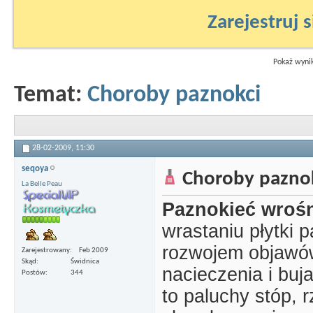
Zarejestruj s
Pokaż wynik
Temat:
Choroby paznokci
28-02-2009,
11:30
seqoya
Choroby pazno
La Belle Peau
Paznokieć wroś
wrastaniu płytki 
rozwojem objawów
Zarejestrowany
Feb 2009
Skąd
Świdnica
nacieczenia i buja
Postów
344
to paluchy stóp, 