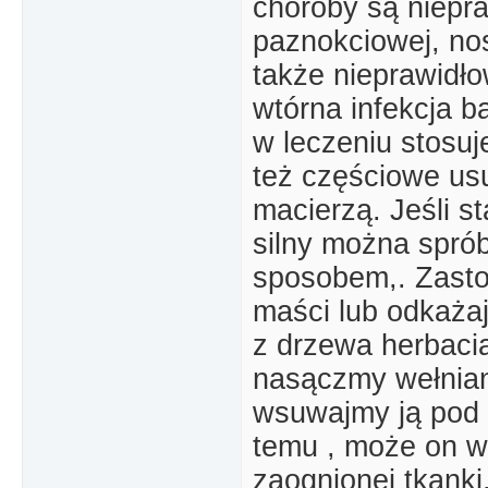
choroby są niepra
paznokciowej, no
także nieprawidł
wtórna infekcja b
w leczeniu stosuje
też częściowe usu
macierzą. Jeśli st
silny można spr
sposobem,. Zasto
maści lub odkażaj
z drzewa herbacia
nasączmy wełnianą
wsuwajmy ją pod 
temu , może on w
zaognionej tkank