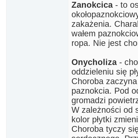
Zanokcica
- to o
okołopaznokciowy
zakażenia. Chara
wałem paznokcio
ropa. Nie jest ch
Onycholiza
- cho
oddzieleniu się p
Choroba zaczyna 
paznokcia. Pod 
gromadzi powietr
W zależności od
kolor płytki zmien
Choroba tyczy si