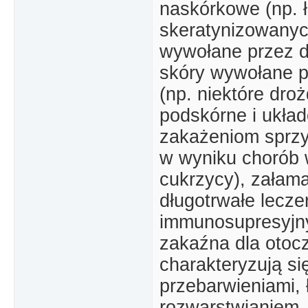
naskórkowe (np. łu
skeratynizowanyc
wywołane przez de
skóry wywołane p
(np. niektóre dro
podskórne i ukła
zakażeniom sprzy
w wyniku chorób 
cukrzycy), załama
długotrwałe lecze
immunosupresyjny
zakaźna dla otocz
charakteryzują si
przebarwieniami, 
rozwarstwianiem