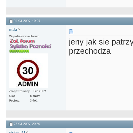
04-03-2009,
10:25
mala
Współzałożyciel forum
jeny jak sie patrz
przechodza
Zarejestrowany
Feb 2009
Skąd
niemcy
Postów
3 461
25-03-2009,
20:30
pisiowa21