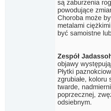
są zaburzenia ro
powodujące zmian
Choroba może by
metalami ciężkim
być samoistne lub
Zespół Jadasso
objawy występują
Płytki paznokciowe
zgrubiałe, kolor
twarde, nadmiern
poprzecznej, zwę
odsiebnym.