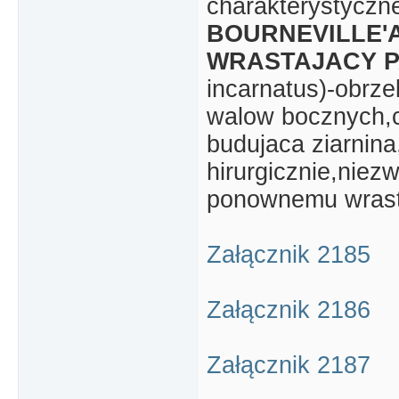
charakterystyczn
BOURNEVILLE'A
WRASTAJACY P
incarnatus)-obrze
walow bocznych,cz
budujaca ziarnina
hirurgicznie,nie
ponownemu wrasta
Załącznik 2185
Załącznik 2186
Załącznik 2187