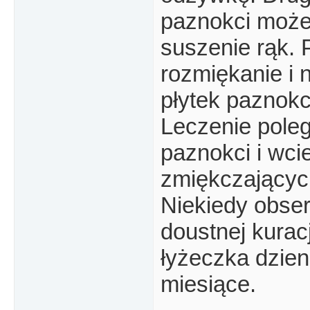
paznokci może
suszenie rąk.
rozmiękanie i
płytek paznok
Leczenie poleg
paznokci i wci
zmiękczającyc
Niekiedy obse
doustnej kurac
łyżeczka dzien
miesiące.