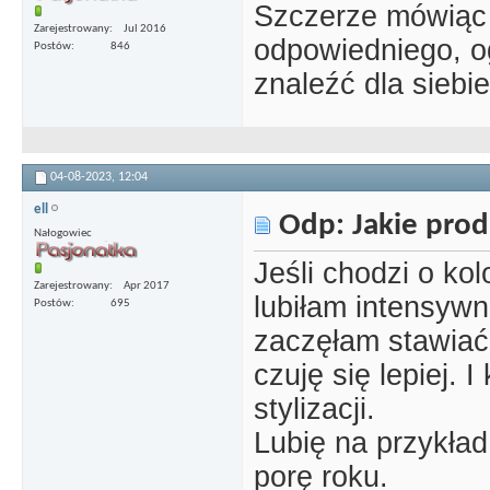
Szczerze mówiąc c
Zarejestrowany
Jul 2016
odpowiedniego, 
Postów
846
znaleźć dla siebie
04-08-2023,
12:04
ell
Odp: Jakie prod
Nałogowiec
Jeśli chodzi o kol
Zarejestrowany
Apr 2017
lubiłam intensywn
Postów
695
zaczęłam stawiać 
czuję się lepiej. 
stylizacji.
Lubię na przykład
porę roku.