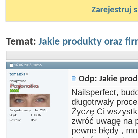
Zarejestruj s
Temat:
Jakie produkty oraz f
16-06-2016,
20:56
tomaszka
Odp: Jakie prod
Nałogowiec
Nailsperfect, bud
długotrwały proce
Życzę Ci wszystk
Zarejestrowany
Jan 2010
Skąd
LUBLIN
zwróć uwagę na p
Postów
359
pewne błędy , mo