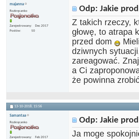
majanna
Odp: Jakie prod
Rozkręcanko
Z takich rzeczy, k
Zarejestrowany
Dec 2017
głowę, to atrapa 
Postów
50
przed dom
Miel
dziwnych sytuacji
zareagować. Znaj
a Ci zaproponowal
że powinna zrobić
13-10-2018,
15:56
Samantaa
Odp: Jakie prod
Rozkręcanko
Ja moge spokojni
Zarejestrowany
Feb 2017