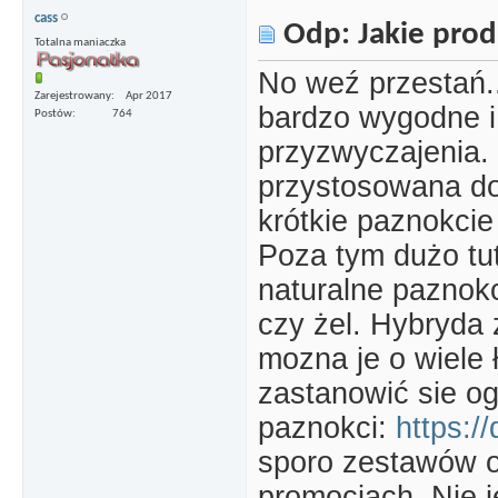
cass
Odp: Jakie prod
Totalna maniaczka
No weź przestań.
Zarejestrowany
Apr 2017
bardzo wygodne i
Postów
764
przyzwyczajenia. 
przystosowana do
krótkie paznokcie
Poza tym dużo tut
naturalne paznok
czy żel. Hybryda
mozna je o wiele 
zastanowić sie o
paznokci:
https:/
sporo zestawów 
promocjach. Nie j