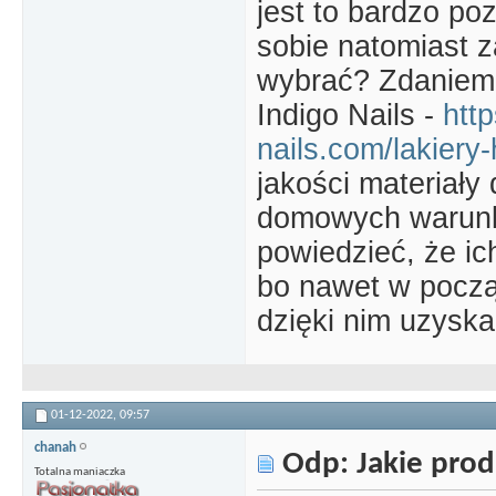
jest to bardzo po
sobie natomiast z
wybrać? Zdaniem 
Indigo Nails -
htt
nails.com/lakiery
jakości materiały
domowych warunk
powiedzieć, że ic
bo nawet w począ
dzięki nim uzyska
01-12-2022,
09:57
chanah
Odp: Jakie prod
Totalna maniaczka