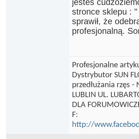
jesteś cudzoziemc
stronce sklepu : "
sprawił, że odebr
profesjonalną. Sor
Profesjonalne artyku
Dystrybutor SUN F
przedłużania rzęs -
LUBLIN UL. LUBAR
DLA FORUMOWICZEK
F:
http://www.facebo