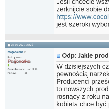
Jesli chcecie wsz
zerknijcie sobie d
https://www.cocolit
jest szeroki wybor
25-05-2021,
23:26
magadalena
Odp: Jakie prod
Rozkręcanko
W dzisiejszych c
Zarejestrowany
Jan 2018
pewnością narzek
Postów
66
Producenci prześc
to nowszych pro
rosnący z roku n
kobieta chce być p