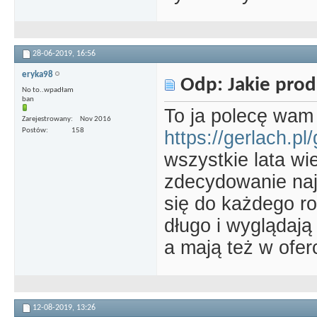
28-06-2019,
16:56
eryka98
Odp: Jakie prod
No to..wpadłam
ban
To ja polecę wam
Zarejestrowany
Nov 2016
Postów
158
https://gerlach.pl/
wszystkie lata wi
zdecydowanie najl
się do każdego ro
długo i wyglądają
a mają też w ofer
12-08-2019,
13:26