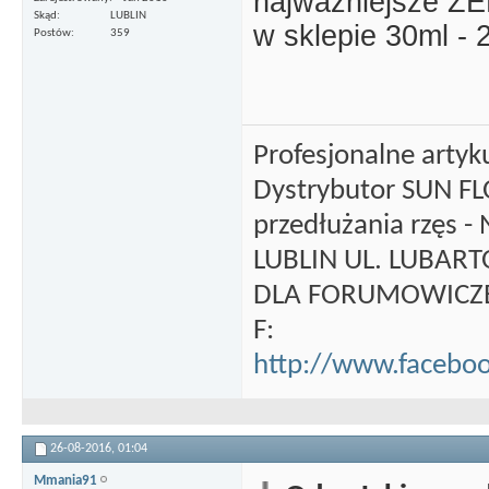
najważniejsze ZE
Skąd
LUBLIN
w sklepie 30ml - 
Postów
359
Profesjonalne artyku
Dystrybutor SUN F
przedłużania rzęs -
LUBLIN UL. LUBAR
DLA FORUMOWICZEK
F:
http://www.facebo
26-08-2016,
01:04
Mmania91