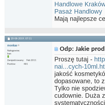
Handlowe Kraków 
Pasaż Handlowy
Mają najlepsze c
20-06-2019,
07:11
monkas
Odp: Jakie prod
Nałogowiec
ban
Proszę tutaj -
htt
Zarejestrowany
Feb 2011
Postów
481
nai...cych-10ml.h
jakość kosmetykó
dopasowane, to z
Tylko nie spodzie
cudownie. Duża 
systematyczności