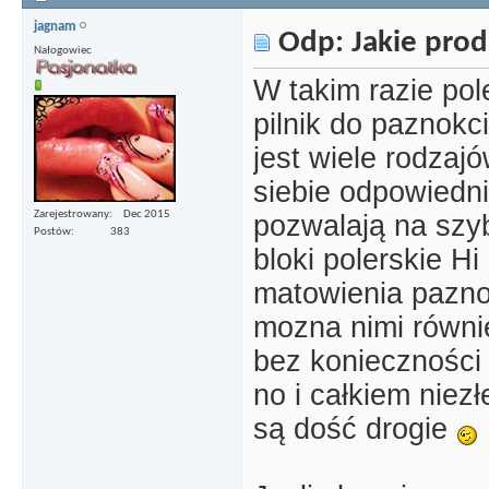
jagnam
Odp: Jakie prod
Nałogowiec
W takim razie pol
pilnik do paznokc
jest wiele rodzaj
siebie odpowiedni 
Zarejestrowany
Dec 2015
pozwalają na szy
Postów
383
bloki polerskie Hi
matowienia pazno
mozna nimi równi
bez konieczności
no i całkiem niezł
są dość drogie