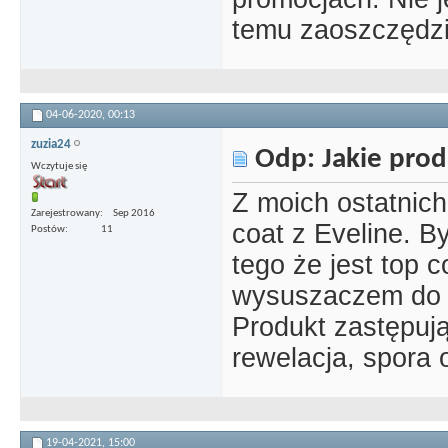
temu zaoszczędzi
04-06-2020,
00:13
zuzia24
Odp: Jakie prod
Wczytuje się
Z moich ostatnic
Zarejestrowany
Sep 2016
coat z Eveline. 
Postów
11
tego że jest top c
wysuszaczem do l
Produkt zastępują
rewelacja, spora
19-04-2021,
15:00