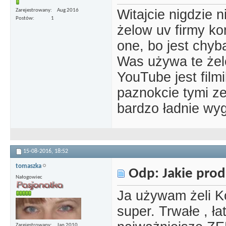
Witajcie nigdzie 
Zarejestrowany
Aug 2016
Postów
1
żelow uv firmy ko
one, bo jest chyb
Was używa te żel
YouTube jest film
paznokcie tymi z
bardzo ładnie wyg
15-08-2016,
18:52
tomaszka
Odp: Jakie prod
Nałogowiec
Ja używam żeli 
super. Trwałe , ła
Zarejestrowany
Jan 2010