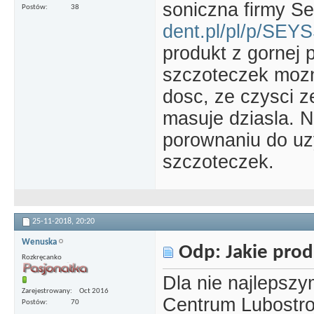
soniczna firmy S
Postów
38
dent.pl/pl/p/SE
produkt z gornej 
szczoteczek mozn
dosc, ze czysci z
masuje dziasla. 
porownaniu do uz
szczoteczek.
25-11-2018,
20:20
Wenuska
Odp: Jakie prod
Rozkręcanko
Dla nie najlepsz
Zarejestrowany
Oct 2016
Centrum Lubostr
Postów
70