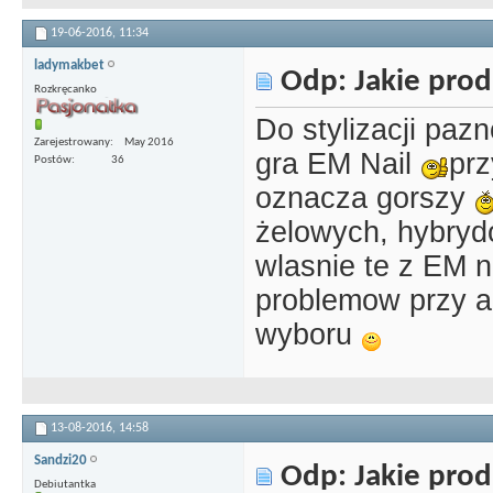
19-06-2016,
11:34
ladymakbet
Odp: Jakie prod
Rozkręcanko
Do stylizacji paz
Zarejestrowany
May 2016
gra EM Nail
prz
Postów
36
oznacza gorszy
żelowych, hybrydo
wlasnie te z EM n
problemow przy ap
wyboru
13-08-2016,
14:58
Sandzi20
Odp: Jakie prod
Debiutantka