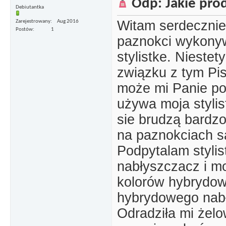
Odp: Jakie pro
Debiutantka
Witam serdecznie
Zarejestrowany
Aug 2016
Postów
1
paznokci wykonyw
stylistke. Nieste
związku z tym Pi
może mi Panie po
używa moja styli
sie brudzą bardzo
na paznokciach s
Podpytalam styli
nabłyszczacz i m
kolorów hybrydowy
hybrydowego nabł
Odradziła mi żel