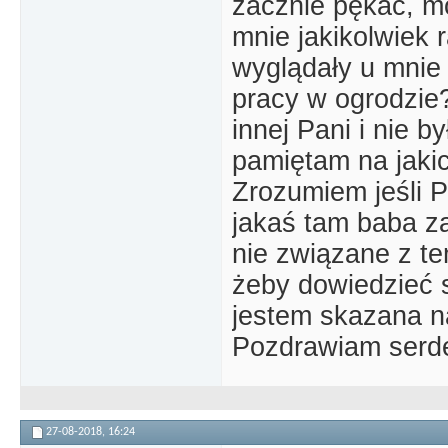
zacznie pękać, mo
mnie jakikolwiek 
wyglądały u mnie 
pracy w ogrodzie
innej Pani i nie b
pamiętam na jaki
Zrozumiem jeśli P
jakaś tam baba z
nie związane z te
żeby dowiedzieć s
jestem skazana n
Pozdrawiam serde
27-08-2018,
16:24