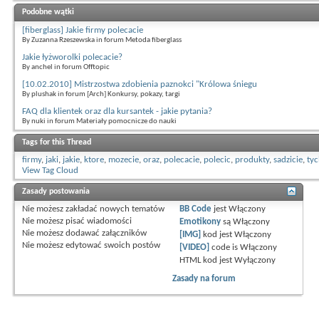
Podobne wątki
[fiberglass] Jakie firmy polecacie
By Zuzanna Rzeszewska in forum Metoda fiberglass
Jakie łyżworolki polecacie?
By anchel in forum Offtopic
[10.02.2010] Mistrzostwa zdobienia paznokci "Królowa śniegu
By plushak in forum [Arch] Konkursy, pokazy, targi
FAQ dla klientek oraz dla kursantek - jakie pytania?
By nuki in forum Materiały pomocnicze do nauki
Tags for this Thread
firmy
,
jaki
,
jakie
,
ktore
,
mozecie
,
oraz
,
polecacie
,
polecic
,
produkty
,
sadzicie
,
ty
View Tag Cloud
Zasady postowania
Nie możesz
zakładać nowych tematów
BB Code
jest
Włączony
Nie możesz
pisać wiadomości
Emotikony
są
Włączony
Nie możesz
dodawać załączników
[IMG]
kod jest
Włączony
Nie możesz
edytować swoich postów
[VIDEO]
code is
Włączony
HTML kod jest
Wyłączony
Zasady na forum