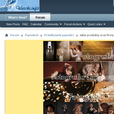
What's New?
Forum
New Posts
FAQ
Calendar
Community
Forum Actions
Quick Links
Forum
Paznokcie
Przedłużanie paznokci
Jakie produkty oraz firm