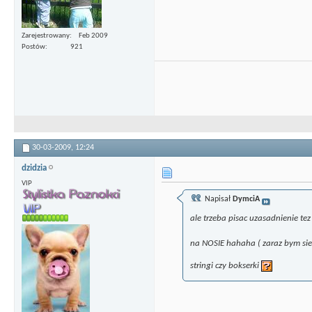
Zarejestrowany
Feb 2009
Postów
921
30-03-2009,
12:24
dzidzia
VIP
Napisał
DymciA
ale trzeba pisac uzasadnienie te
na NOSIE hahaha ( zaraz bym si
stringi czy bokserki