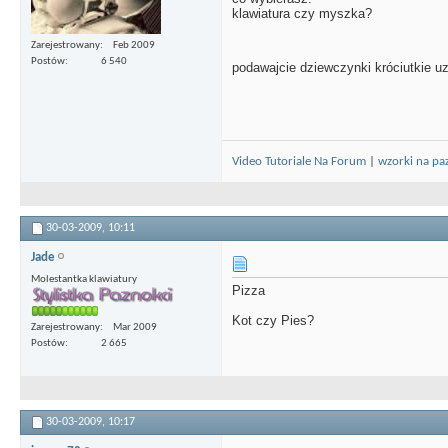
klawiatura czy myszka?
Zarejestrowany
Feb 2009
Postów
6 540
podawajcie dziewczynki króciutkie 
Video Tutoriale Na Forum
|
wzorki na pa
30-03-2009,
10:11
Jade
Molestantka klawiatury
Pizza
Kot czy Pies?
Zarejestrowany
Mar 2009
Postów
2 665
30-03-2009,
10:17