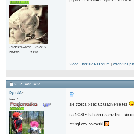
pryszcz na nosie / pryszcz w nosie
Zarejestrowany
Feb 2009
Postów
6 540
Video Tutoriale Na Forum
|
wzorki na pa
30-03-2009,
10:37
DymciA
buzi :*
ale trzeba pisac uzasadnienie tez
na NOSIE hahaha ( zaraz bym sie do
stringi czy bokserki