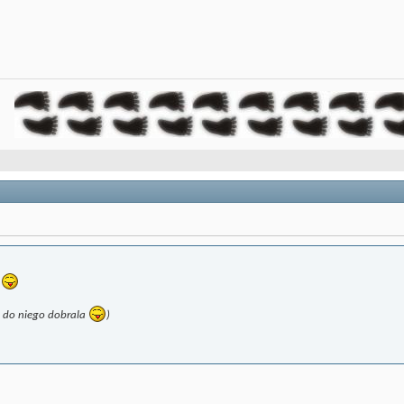
z
e do niego dobrala
)