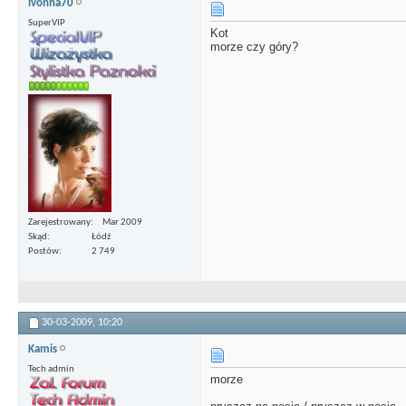
ivonna70
SuperVIP
Kot
morze czy góry?
Zarejestrowany
Mar 2009
Skąd
Łódź
Postów
2 749
30-03-2009,
10:20
Kamis
Tech admin
morze