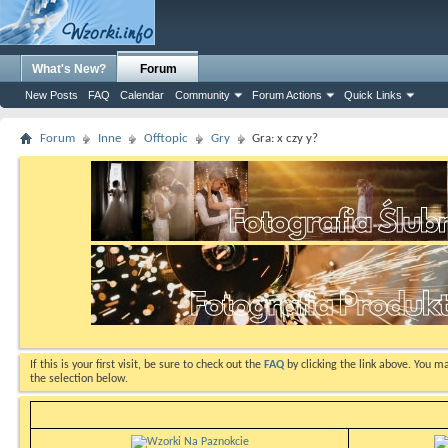
What's New?
Forum
New Posts
FAQ
Calendar
Community
Forum Actions
Quick Links
Forum
Inne
Offtopic
Gry
Gra: x czy y?
If this is your first visit, be sure to check out the
FAQ
by clicking the link above. You m
the selection below.