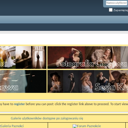
Zapamiętaj
ay have to
register
before you can post: click the register link above to proceed. To start vi
Galerie użytkowników dostępne po zalogowaniu się