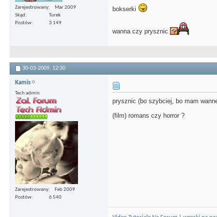
Zarejestrowany
Mar 2009
bokserki
Skąd
Turek
Postów
3 149
wanna czy prysznic
30-03-2009,
12:30
Kamis
Tech admin
prysznic (bo szybciej, bo mam wan
(film) romans czy horror ?
Zarejestrowany
Feb 2009
Postów
6 540