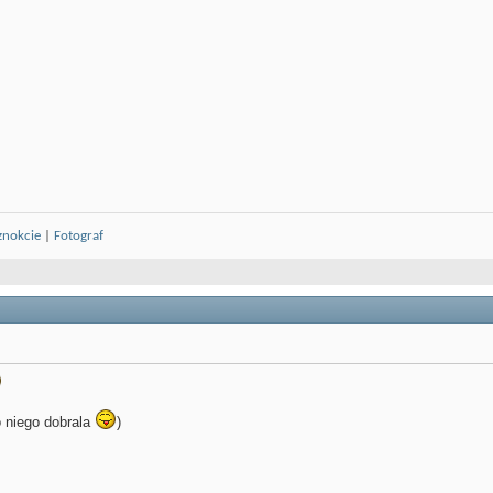
znokcie
|
Fotograf
 niego dobrala
)