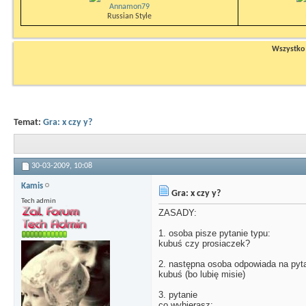
Annamon79
Russian Style
Wszystko n
Temat:
Gra: x czy y?
30-03-2009,
10:08
Kamis
Gra: x czy y?
Tech admin
ZASADY:
1. osoba pisze pytanie typu:
kubuś czy prosiaczek?
2. następna osoba odpowiada na pyt
kubuś (bo lubię misie)
3. pytanie
co wybierasz: