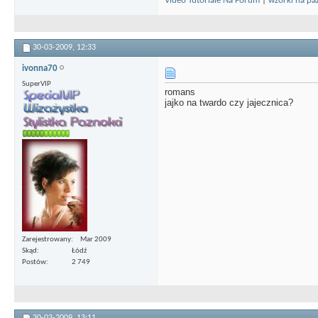
Video Tutoriale Na Forum
|
wzorki na pa
30-03-2009,
12:33
ivonna70
SuperVIP
romans
jajko na twardo czy jajecznica?
Zarejestrowany
Mar 2009
Skąd
Łódź
Postów
2 749