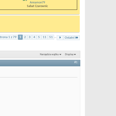
Annamon79
Sabat Czarownic
trona 1 z 79
1
2
3
4
5
11
51
...
Ostatni
Narzędzia wątku
Display
#1