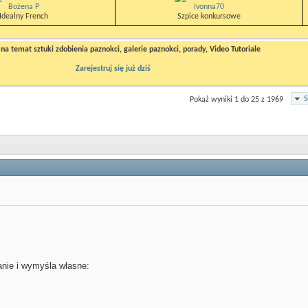
Bożena P
Ivonna70
Idealny French
Szpice konkursowe
a temat sztuki zdobienia paznokci, galerie paznokci, porady, Video Tutoriale
Zarejestruj się już dziś
S
Pokaż wyniki 1 do 25 z 1969
anie i wymyśla własne: