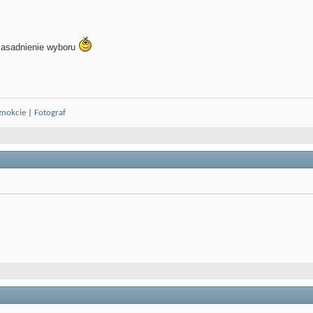
uzasadnienie wyboru
znokcie
|
Fotograf